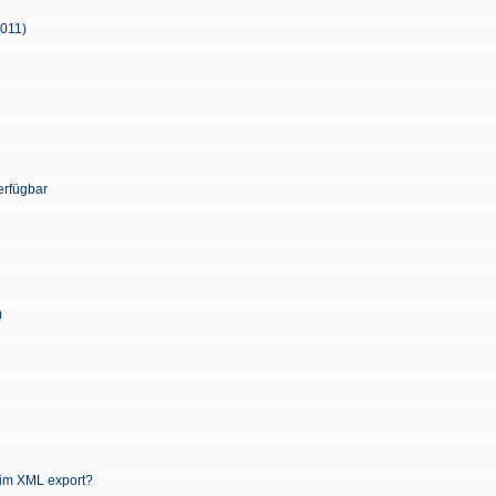
2011)
erfügbar
)
 im XML export?