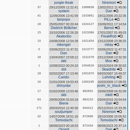
jungle-freak
Niremori
37
29/12/2009 12:22:41
1089838
13/02/2012 11:45:00
system
Dan
41
11/09/2006 13:41:59
1033951
19/11/2006 20:22:35
tanpopo
PiLLe
18
25/05/2007 00:20:44
1024127
15/09/2011 17:14:54
Dietrich Böttcher
Bernd
15
10/10/2006 12:26:26
1023396
17/01/2007 01:49:03
Akatonbo
FreakRob
15
24/08/2008 12:54:39
1021454
13/12/2008 23:38:25
mkengel
milay
0
03/06/2022 11:47:31
1013777
03/06/2022 11:47:31
Dan
Dan
18
13/04/2007 23:58:12
1011078
23/12/2008 13:32:30
skb
Moo
1
10/08/2022 00:24:10
1004616
13/10/2024 09:30:02
dst
Skaidrite
18
02/02/2007 17:13:40
1001970
04/03/2007 15:49:37
Carido
Lehrling
16
21/01/2009 19:53:43
1000195
16/03/2009 17:08:55
shinystar
yoshi_in_black
17
01/02/2008 13:53:46
992852
19/06/2008 04:32:09
skb
mkill
83
29/05/2006 02:03:18
983153
03/04/2016 20:54:54
Biene
Dan
171
28/03/2010 12:40:30
944412
25/12/2010 15:33:35
souljumper
Niremori
32
14/07/2006 18:51:16
872668
18/10/2006 15:05:52
Tomodachi
Tomodachi
1
08/08/2023 00:18:03
872434
08/08/2023 20:37:14
Oromit
Dan