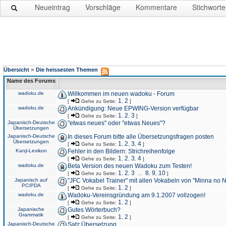
Neueintrag
Vorschläge
Kommentare
Stichworte
»
Übersicht
Die heissesten Themen
Name des Forums
wadoku.de
Willkommen im neuen wadoku - Forum
1
2
[
Gehe zu Seite:
,
]
wadoku.de
Ankündigung: Neue EPWING-Version verfügbar
1
2
3
[
Gehe zu Seite:
,
,
]
Japanisch-Deutsche
"etwas neues" oder "etwas Neues"?
Übersetzungen
Japanisch-Deutsche
In dieses Forum bitte alle Übersetzungsfragen posten
Übersetzungen
1
2
3
4
[
Gehe zu Seite:
,
,
,
]
Kanji-Lexikon
Fehler in den Bildern: Strichreihenfolge
1
2
3
4
[
Gehe zu Seite:
,
,
,
]
wadoku.de
Beta Version des neuen Wadoku zum Testen!
1
2
3
8
9
10
[
Gehe zu Seite:
,
,
...
,
,
]
Japanisch auf
"JFC Vokabel Trainer" mit allen Vokabeln von "Minna no 
PC/PDA
1
2
[
Gehe zu Seite:
,
]
wadoku.de
Wadoku-Vereinsgründung am 9.1.2007 vollzogen!
1
2
[
Gehe zu Seite:
,
]
Japanische
Gutes Wörterbuch?
Grammatik
1
2
[
Gehe zu Seite:
,
]
Japanisch-Deutsche
Satz Übersetzung