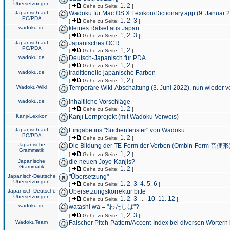
Übersetzungen
1
2
[
Gehe zu Seite:
,
]
Japanisch auf
Wadoku für Mac OS X Lexikon/Dictionary.app (9. Januar 
PC/PDA
1
2
3
[
Gehe zu Seite:
,
,
]
wadoku.de
kleines Rätsel aus Japan
1
2
3
[
Gehe zu Seite:
,
,
]
Japanisch auf
Japanisches OCR
PC/PDA
1
2
[
Gehe zu Seite:
,
]
wadoku.de
Deutsch-Japanisch für PDA
1
2
[
Gehe zu Seite:
,
]
wadoku.de
traditionelle japanische Farben
1
2
[
Gehe zu Seite:
,
]
Wadoku-Wiki
Temporäre Wiki-Abschaltung (3. Juni 2022), nun wieder v
wadoku.de
inhaltliche Vorschläge
1
2
[
Gehe zu Seite:
,
]
Kanji-Lexikon
Kanji Lernprojekt (mit Wadoku Verweis)
Japanisch auf
Eingabe ins "Suchenfenster" von Wadoku
PC/PDA
1
2
[
Gehe zu Seite:
,
]
Japanische
Die Bildung der TE-Form der Verben (Ombin-Form 音便形
Grammatik
1
2
[
Gehe zu Seite:
,
]
Japanische
die neuen Joyo-Kanjis?
Grammatik
1
2
[
Gehe zu Seite:
,
]
Japanisch-Deutsche
"Übersetzung"
Übersetzungen
1
2
3
4
5
6
[
Gehe zu Seite:
,
,
,
,
,
]
Japanisch-Deutsche
Übersetzungskorrektur bitte
Übersetzungen
1
2
3
10
11
12
[
Gehe zu Seite:
,
,
...
,
,
]
wadoku.de
watashi wa = "わたしは"?
1
2
3
[
Gehe zu Seite:
,
,
]
WadokuTeam
Falscher Pitch-Pattern/Accent-Index bei diversen Wörtern