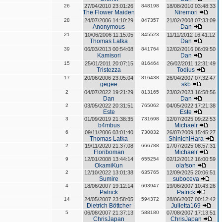
26
27/04/2010 23:01:26
848198
18/08/2010 03:48:33
The Flower Maiden
Niremori
28
24/07/2006 14:10:29
847357
21/02/2008 07:33:09
Anonymous
Dan
21
10/06/2006 11:15:05
845523
11/11/2012 16:41:12
Thomas Latka
Dan
39
06/03/2013 00:54:08
841764
12/02/2016 06:09:50
Kamisori
Dan
15
25/01/2011 20:07:15
816464
26/02/2011 12:31:49
Tristezza
Todius
17
20/06/2006 23:05:04
816438
26/04/2007 07:32:47
gegee
skb
2
04/07/2022 19:21:29
813165
23/02/2023 16:58:56
Dan
Dan
2
03/05/2022 20:31:51
765062
04/05/2022 17:21:38
Este
Este
3
01/09/2019 21:38:35
731698
12/07/2025 09:22:53
b4mbus
Michaelr
6
09/11/2006 03:01:40
730832
26/07/2009 15:45:27
Thomas Latka
ShinichiHara
2
19/11/2020 21:37:08
666788
17/07/2025 08:57:31
Floriboman
Michaelr
9
12/01/2008 13:44:14
655254
02/12/2012 16:00:59
OkamiKun
olafson
2
12/10/2022 13:01:38
635765
12/09/2025 20:06:51
Sumire
suboceva
4
18/06/2007 19:12:14
603947
19/06/2007 10:43:26
Patrick
Patrick
14
24/05/2007 23:58:05
594372
28/06/2007 00:12:42
Dietrich Böttcher
Julietta169
5
06/08/2007 21:37:13
588180
07/08/2007 17:13:51
ChrisJapan
ChrisJapan