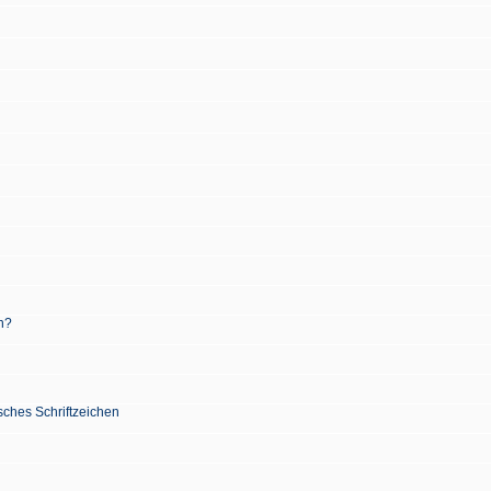
n?
sches Schriftzeichen