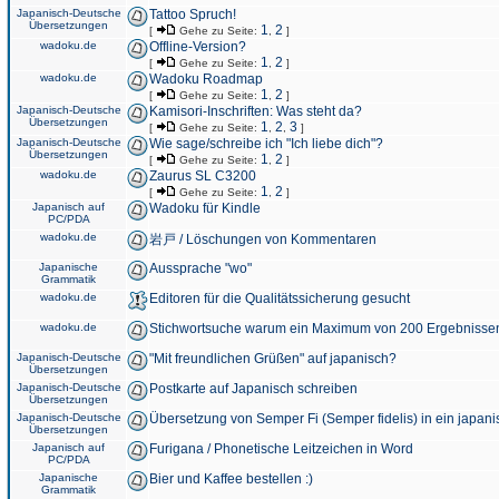
Japanisch-Deutsche
Tattoo Spruch!
Übersetzungen
1
2
[
Gehe zu Seite:
,
]
wadoku.de
Offline-Version?
1
2
[
Gehe zu Seite:
,
]
wadoku.de
Wadoku Roadmap
1
2
[
Gehe zu Seite:
,
]
Japanisch-Deutsche
Kamisori-Inschriften: Was steht da?
Übersetzungen
1
2
3
[
Gehe zu Seite:
,
,
]
Japanisch-Deutsche
Wie sage/schreibe ich "Ich liebe dich"?
Übersetzungen
1
2
[
Gehe zu Seite:
,
]
wadoku.de
Zaurus SL C3200
1
2
[
Gehe zu Seite:
,
]
Japanisch auf
Wadoku für Kindle
PC/PDA
wadoku.de
岩戸 / Löschungen von Kommentaren
Japanische
Aussprache "wo"
Grammatik
wadoku.de
Editoren für die Qualitätssicherung gesucht
wadoku.de
Stichwortsuche warum ein Maximum von 200 Ergebnisse
Japanisch-Deutsche
"Mit freundlichen Grüßen" auf japanisch?
Übersetzungen
Japanisch-Deutsche
Postkarte auf Japanisch schreiben
Übersetzungen
Japanisch-Deutsche
Übersetzung von Semper Fi (Semper fidelis) in ein japani
Übersetzungen
Japanisch auf
Furigana / Phonetische Leitzeichen in Word
PC/PDA
Japanische
Bier und Kaffee bestellen :)
Grammatik