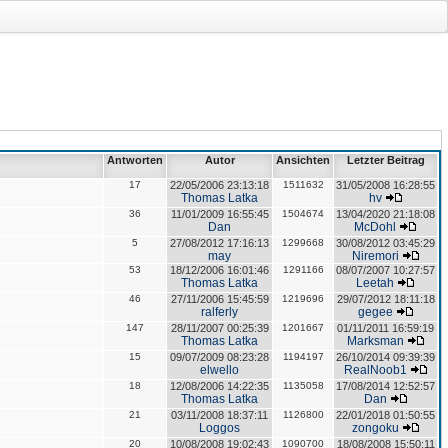
Antworten
Autor
Ansichten
Letzter Beitrag
17
22/05/2006 23:13:18
1511632
31/05/2008 16:28:55
Thomas Latka
hv
36
11/01/2009 16:55:45
1504674
13/04/2020 21:18:08
Dan
McDohl
5
27/08/2012 17:16:13
1299668
30/08/2012 03:45:29
may
Niremori
53
18/12/2006 16:01:46
1291166
08/07/2007 10:27:57
Thomas Latka
Leetah
46
27/11/2006 15:45:59
1219696
29/07/2012 18:11:18
ralferly
gegee
147
28/11/2007 00:25:39
1201667
01/11/2011 16:59:19
Thomas Latka
Marksman
15
09/07/2009 08:23:28
1194197
26/10/2014 09:39:39
elwello
RealNoob1
18
12/08/2006 14:22:35
1135058
17/08/2014 12:52:57
Thomas Latka
Dan
21
03/11/2008 18:37:11
1126800
22/01/2018 01:50:55
Loggos
zongoku
20
10/08/2008 19:02:43
1090700
18/08/2008 15:50:11