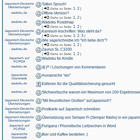
Japanisch-Deutsche
Tattoo Spruch!
Übersetzungen
1
2
[
Gehe zu Seite:
,
]
wadoku.de
Offline-Version?
1
2
[
Gehe zu Seite:
,
]
wadoku.de
Wadoku Roadmap
1
2
[
Gehe zu Seite:
,
]
Japanisch-Deutsche
Kamisori-Inschriften: Was steht da?
Übersetzungen
1
2
3
[
Gehe zu Seite:
,
,
]
Japanisch-Deutsche
Wie sage/schreibe ich "Ich liebe dich"?
Übersetzungen
1
2
[
Gehe zu Seite:
,
]
wadoku.de
Zaurus SL C3200
1
2
[
Gehe zu Seite:
,
]
Japanisch auf
Wadoku für Kindle
PC/PDA
wadoku.de
岩戸 / Löschungen von Kommentaren
Japanische
Aussprache "wo"
Grammatik
wadoku.de
Editoren für die Qualitätssicherung gesucht
wadoku.de
Stichwortsuche warum ein Maximum von 200 Ergebnisse
Japanisch-Deutsche
"Mit freundlichen Grüßen" auf japanisch?
Übersetzungen
Japanisch-Deutsche
Postkarte auf Japanisch schreiben
Übersetzungen
Japanisch-Deutsche
Übersetzung von Semper Fi (Semper fidelis) in ein japani
Übersetzungen
Japanisch auf
Furigana / Phonetische Leitzeichen in Word
PC/PDA
Japanische
Bier und Kaffee bestellen :)
Grammatik