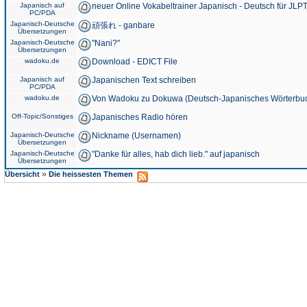
Japanisch auf
neuer Online Vokabeltrainer Japanisch - Deutsch für JLPT
PC/PDA
Japanisch-Deutsche
頑張れ - ganbare
Übersetzungen
Japanisch-Deutsche
"Nani?"
Übersetzungen
wadoku.de
Download - EDICT File
Japanisch auf
Japanischen Text schreiben
PC/PDA
wadoku.de
Von Wadoku zu Dokuwa (Deutsch-Japanisches Wörterbu
Off-Topic/Sonstiges
Japanisches Radio hören
Japanisch-Deutsche
Nickname (Usernamen)
Übersetzungen
Japanisch-Deutsche
"Danke für alles, hab dich lieb." auf japanisch
Übersetzungen
»
Übersicht
Die heissesten Themen