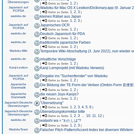
Übersetzungen
1
2
[
Gehe zu Seite:
,
]
Japanisch auf
Wadoku für Mac OS X Lexikon/Dictionary.app (9. Januar 
PC/PDA
1
2
3
[
Gehe zu Seite:
,
,
]
wadoku.de
kleines Rätsel aus Japan
1
2
3
[
Gehe zu Seite:
,
,
]
Japanisch auf
Japanisches OCR
PC/PDA
1
2
[
Gehe zu Seite:
,
]
wadoku.de
Deutsch-Japanisch für PDA
1
2
[
Gehe zu Seite:
,
]
wadoku.de
traditionelle japanische Farben
1
2
[
Gehe zu Seite:
,
]
Wadoku-Wiki
Temporäre Wiki-Abschaltung (3. Juni 2022), nun wieder v
wadoku.de
inhaltliche Vorschläge
1
2
[
Gehe zu Seite:
,
]
Kanji-Lexikon
Kanji Lernprojekt (mit Wadoku Verweis)
Japanisch auf
Eingabe ins "Suchenfenster" von Wadoku
PC/PDA
1
2
[
Gehe zu Seite:
,
]
Japanische
Die Bildung der TE-Form der Verben (Ombin-Form 音便形
Grammatik
1
2
[
Gehe zu Seite:
,
]
Japanische
die neuen Joyo-Kanjis?
Grammatik
1
2
[
Gehe zu Seite:
,
]
Japanisch-Deutsche
"Übersetzung"
Übersetzungen
1
2
3
4
5
6
[
Gehe zu Seite:
,
,
,
,
,
]
Japanisch-Deutsche
Übersetzungskorrektur bitte
Übersetzungen
1
2
3
10
11
12
[
Gehe zu Seite:
,
,
...
,
,
]
wadoku.de
watashi wa = "わたしは"?
1
2
3
[
Gehe zu Seite:
,
,
]
WadokuTeam
Falscher Pitch-Pattern/Accent-Index bei diversen Wörtern