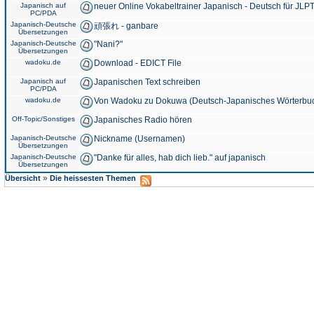
Japanisch auf
neuer Online Vokabeltrainer Japanisch - Deutsch für JLPT
PC/PDA
Japanisch-Deutsche
頑張れ - ganbare
Übersetzungen
Japanisch-Deutsche
"Nani?"
Übersetzungen
wadoku.de
Download - EDICT File
Japanisch auf
Japanischen Text schreiben
PC/PDA
wadoku.de
Von Wadoku zu Dokuwa (Deutsch-Japanisches Wörterbu
Off-Topic/Sonstiges
Japanisches Radio hören
Japanisch-Deutsche
Nickname (Usernamen)
Übersetzungen
Japanisch-Deutsche
"Danke für alles, hab dich lieb." auf japanisch
Übersetzungen
»
Übersicht
Die heissesten Themen