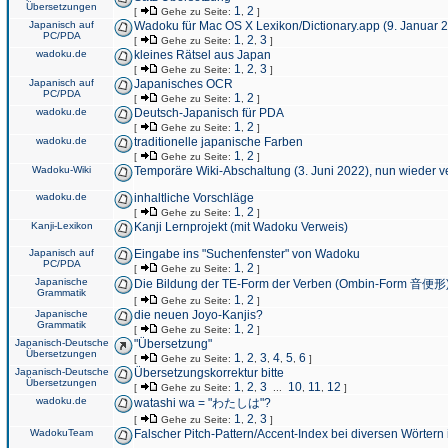
Übersetzungen
1
2
[
Gehe zu Seite:
,
]
Japanisch auf
Wadoku für Mac OS X Lexikon/Dictionary.app (9. Januar 
PC/PDA
1
2
3
[
Gehe zu Seite:
,
,
]
wadoku.de
kleines Rätsel aus Japan
1
2
3
[
Gehe zu Seite:
,
,
]
Japanisch auf
Japanisches OCR
PC/PDA
1
2
[
Gehe zu Seite:
,
]
wadoku.de
Deutsch-Japanisch für PDA
1
2
[
Gehe zu Seite:
,
]
wadoku.de
traditionelle japanische Farben
1
2
[
Gehe zu Seite:
,
]
Wadoku-Wiki
Temporäre Wiki-Abschaltung (3. Juni 2022), nun wieder v
wadoku.de
inhaltliche Vorschläge
1
2
[
Gehe zu Seite:
,
]
Kanji-Lexikon
Kanji Lernprojekt (mit Wadoku Verweis)
Japanisch auf
Eingabe ins "Suchenfenster" von Wadoku
PC/PDA
1
2
[
Gehe zu Seite:
,
]
Japanische
Die Bildung der TE-Form der Verben (Ombin-Form 音便形
Grammatik
1
2
[
Gehe zu Seite:
,
]
Japanische
die neuen Joyo-Kanjis?
Grammatik
1
2
[
Gehe zu Seite:
,
]
Japanisch-Deutsche
"Übersetzung"
Übersetzungen
1
2
3
4
5
6
[
Gehe zu Seite:
,
,
,
,
,
]
Japanisch-Deutsche
Übersetzungskorrektur bitte
Übersetzungen
1
2
3
10
11
12
[
Gehe zu Seite:
,
,
...
,
,
]
wadoku.de
watashi wa = "わたしは"?
1
2
3
[
Gehe zu Seite:
,
,
]
WadokuTeam
Falscher Pitch-Pattern/Accent-Index bei diversen Wörtern