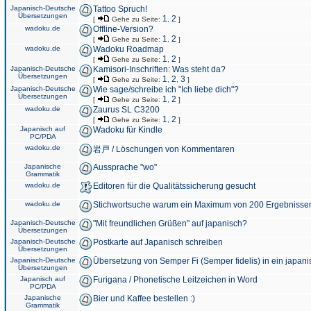
Japanisch-Deutsche
Tattoo Spruch!
Übersetzungen
1
2
[
Gehe zu Seite:
,
]
wadoku.de
Offline-Version?
1
2
[
Gehe zu Seite:
,
]
wadoku.de
Wadoku Roadmap
1
2
[
Gehe zu Seite:
,
]
Japanisch-Deutsche
Kamisori-Inschriften: Was steht da?
Übersetzungen
1
2
3
[
Gehe zu Seite:
,
,
]
Japanisch-Deutsche
Wie sage/schreibe ich "Ich liebe dich"?
Übersetzungen
1
2
[
Gehe zu Seite:
,
]
wadoku.de
Zaurus SL C3200
1
2
[
Gehe zu Seite:
,
]
Japanisch auf
Wadoku für Kindle
PC/PDA
wadoku.de
岩戸 / Löschungen von Kommentaren
Japanische
Aussprache "wo"
Grammatik
wadoku.de
Editoren für die Qualitätssicherung gesucht
wadoku.de
Stichwortsuche warum ein Maximum von 200 Ergebnisse
Japanisch-Deutsche
"Mit freundlichen Grüßen" auf japanisch?
Übersetzungen
Japanisch-Deutsche
Postkarte auf Japanisch schreiben
Übersetzungen
Japanisch-Deutsche
Übersetzung von Semper Fi (Semper fidelis) in ein japani
Übersetzungen
Japanisch auf
Furigana / Phonetische Leitzeichen in Word
PC/PDA
Japanische
Bier und Kaffee bestellen :)
Grammatik