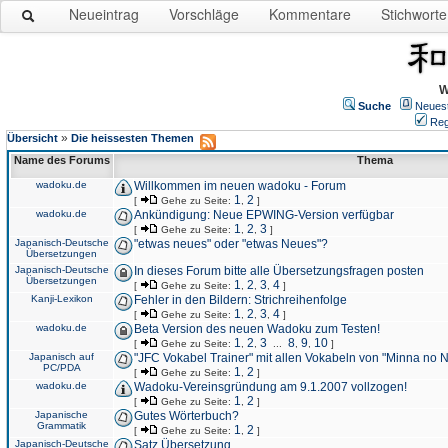
Neueintrag
Vorschläge
Kommentare
Stichworte
W
Suche
Neues
Reg
»
Übersicht
Die heissesten Themen
Name des Forums
Thema
wadoku.de
Willkommen im neuen wadoku - Forum
1
2
[
Gehe zu Seite:
,
]
wadoku.de
Ankündigung: Neue EPWING-Version verfügbar
1
2
3
[
Gehe zu Seite:
,
,
]
Japanisch-Deutsche
"etwas neues" oder "etwas Neues"?
Übersetzungen
Japanisch-Deutsche
In dieses Forum bitte alle Übersetzungsfragen posten
Übersetzungen
1
2
3
4
[
Gehe zu Seite:
,
,
,
]
Kanji-Lexikon
Fehler in den Bildern: Strichreihenfolge
1
2
3
4
[
Gehe zu Seite:
,
,
,
]
wadoku.de
Beta Version des neuen Wadoku zum Testen!
1
2
3
8
9
10
[
Gehe zu Seite:
,
,
...
,
,
]
Japanisch auf
"JFC Vokabel Trainer" mit allen Vokabeln von "Minna no 
PC/PDA
1
2
[
Gehe zu Seite:
,
]
wadoku.de
Wadoku-Vereinsgründung am 9.1.2007 vollzogen!
1
2
[
Gehe zu Seite:
,
]
Japanische
Gutes Wörterbuch?
Grammatik
1
2
[
Gehe zu Seite:
,
]
Japanisch-Deutsche
Satz Übersetzung