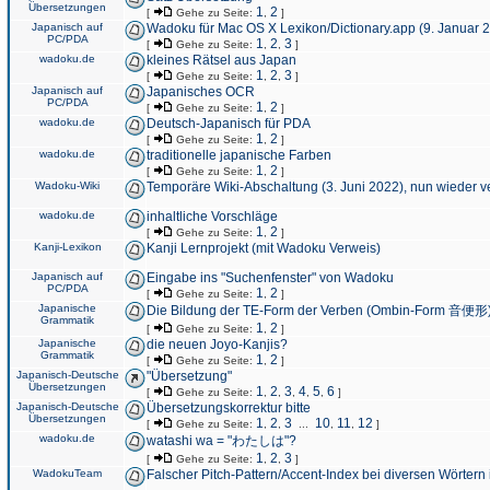
Übersetzungen
1
2
[
Gehe zu Seite:
,
]
Japanisch auf
Wadoku für Mac OS X Lexikon/Dictionary.app (9. Januar 
PC/PDA
1
2
3
[
Gehe zu Seite:
,
,
]
wadoku.de
kleines Rätsel aus Japan
1
2
3
[
Gehe zu Seite:
,
,
]
Japanisch auf
Japanisches OCR
PC/PDA
1
2
[
Gehe zu Seite:
,
]
wadoku.de
Deutsch-Japanisch für PDA
1
2
[
Gehe zu Seite:
,
]
wadoku.de
traditionelle japanische Farben
1
2
[
Gehe zu Seite:
,
]
Wadoku-Wiki
Temporäre Wiki-Abschaltung (3. Juni 2022), nun wieder v
wadoku.de
inhaltliche Vorschläge
1
2
[
Gehe zu Seite:
,
]
Kanji-Lexikon
Kanji Lernprojekt (mit Wadoku Verweis)
Japanisch auf
Eingabe ins "Suchenfenster" von Wadoku
PC/PDA
1
2
[
Gehe zu Seite:
,
]
Japanische
Die Bildung der TE-Form der Verben (Ombin-Form 音便形
Grammatik
1
2
[
Gehe zu Seite:
,
]
Japanische
die neuen Joyo-Kanjis?
Grammatik
1
2
[
Gehe zu Seite:
,
]
Japanisch-Deutsche
"Übersetzung"
Übersetzungen
1
2
3
4
5
6
[
Gehe zu Seite:
,
,
,
,
,
]
Japanisch-Deutsche
Übersetzungskorrektur bitte
Übersetzungen
1
2
3
10
11
12
[
Gehe zu Seite:
,
,
...
,
,
]
wadoku.de
watashi wa = "わたしは"?
1
2
3
[
Gehe zu Seite:
,
,
]
WadokuTeam
Falscher Pitch-Pattern/Accent-Index bei diversen Wörtern