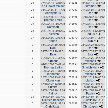
26
27/04/2010 23:01:26
848135
18/08/2010 03:48:33
The Flower Maiden
Niremori
28
24/07/2006 14:10:29
847288
21/02/2008 07:33:09
Anonymous
Dan
21
10/06/2006 11:15:05
845406
11/11/2012 16:41:12
Thomas Latka
Dan
39
06/03/2013 00:54:08
841698
12/02/2016 06:09:50
Kamisori
Dan
15
25/01/2011 20:07:15
816399
26/02/2011 12:31:49
Tristezza
Todius
17
20/06/2006 23:05:04
816372
26/04/2007 07:32:47
gegee
skb
2
04/07/2022 19:21:29
813065
23/02/2023 16:58:56
Dan
Dan
2
03/05/2022 20:31:51
764982
04/05/2022 17:21:38
Este
Este
3
01/09/2019 21:38:35
731604
12/07/2025 09:22:53
b4mbus
Michaelr
6
09/11/2006 03:01:40
730794
26/07/2009 15:45:27
Thomas Latka
ShinichiHara
2
19/11/2020 21:37:08
666550
17/07/2025 08:57:31
Floriboman
Michaelr
9
12/01/2008 13:44:14
655219
02/12/2012 16:00:59
OkamiKun
olafson
2
12/10/2022 13:01:38
635527
12/09/2025 20:06:51
Sumire
suboceva
4
18/06/2007 19:12:14
603915
19/06/2007 10:43:26
Patrick
Patrick
14
24/05/2007 23:58:05
594339
28/06/2007 00:12:42
Dietrich Böttcher
Julietta169
5
06/08/2007 21:37:13
588151
07/08/2007 17:13:51
ChrisJapan
ChrisJapan