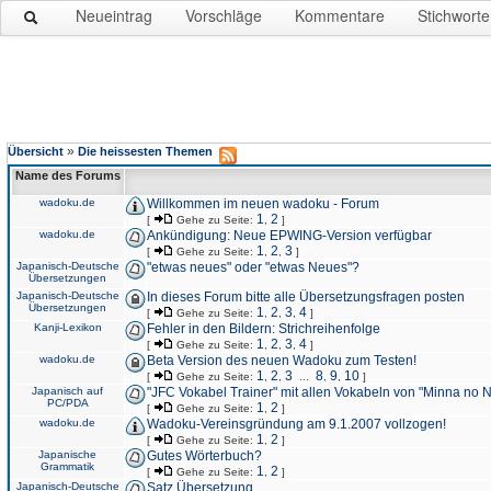
Neueintrag
Vorschläge
Kommentare
Stichworte
»
Übersicht
Die heissesten Themen
Name des Forums
wadoku.de
Willkommen im neuen wadoku - Forum
1
2
[
Gehe zu Seite:
,
]
wadoku.de
Ankündigung: Neue EPWING-Version verfügbar
1
2
3
[
Gehe zu Seite:
,
,
]
Japanisch-Deutsche
"etwas neues" oder "etwas Neues"?
Übersetzungen
Japanisch-Deutsche
In dieses Forum bitte alle Übersetzungsfragen posten
Übersetzungen
1
2
3
4
[
Gehe zu Seite:
,
,
,
]
Kanji-Lexikon
Fehler in den Bildern: Strichreihenfolge
1
2
3
4
[
Gehe zu Seite:
,
,
,
]
wadoku.de
Beta Version des neuen Wadoku zum Testen!
1
2
3
8
9
10
[
Gehe zu Seite:
,
,
...
,
,
]
Japanisch auf
"JFC Vokabel Trainer" mit allen Vokabeln von "Minna no 
PC/PDA
1
2
[
Gehe zu Seite:
,
]
wadoku.de
Wadoku-Vereinsgründung am 9.1.2007 vollzogen!
1
2
[
Gehe zu Seite:
,
]
Japanische
Gutes Wörterbuch?
Grammatik
1
2
[
Gehe zu Seite:
,
]
Japanisch-Deutsche
Satz Übersetzung