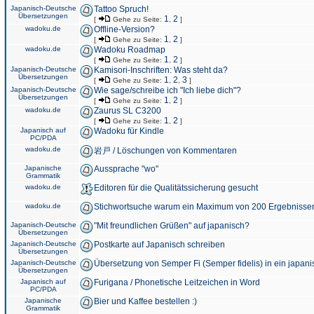
Japanisch-Deutsche
Tattoo Spruch!
Übersetzungen
1
2
[
Gehe zu Seite:
,
]
wadoku.de
Offline-Version?
1
2
[
Gehe zu Seite:
,
]
wadoku.de
Wadoku Roadmap
1
2
[
Gehe zu Seite:
,
]
Japanisch-Deutsche
Kamisori-Inschriften: Was steht da?
Übersetzungen
1
2
3
[
Gehe zu Seite:
,
,
]
Japanisch-Deutsche
Wie sage/schreibe ich "Ich liebe dich"?
Übersetzungen
1
2
[
Gehe zu Seite:
,
]
wadoku.de
Zaurus SL C3200
1
2
[
Gehe zu Seite:
,
]
Japanisch auf
Wadoku für Kindle
PC/PDA
wadoku.de
岩戸 / Löschungen von Kommentaren
Japanische
Aussprache "wo"
Grammatik
wadoku.de
Editoren für die Qualitätssicherung gesucht
wadoku.de
Stichwortsuche warum ein Maximum von 200 Ergebnisse
Japanisch-Deutsche
"Mit freundlichen Grüßen" auf japanisch?
Übersetzungen
Japanisch-Deutsche
Postkarte auf Japanisch schreiben
Übersetzungen
Japanisch-Deutsche
Übersetzung von Semper Fi (Semper fidelis) in ein japani
Übersetzungen
Japanisch auf
Furigana / Phonetische Leitzeichen in Word
PC/PDA
Japanische
Bier und Kaffee bestellen :)
Grammatik