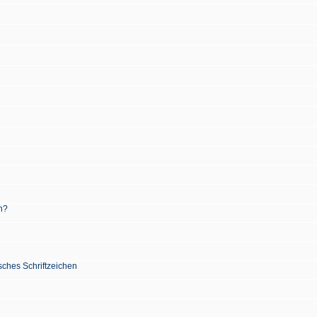
n?
sches Schriftzeichen