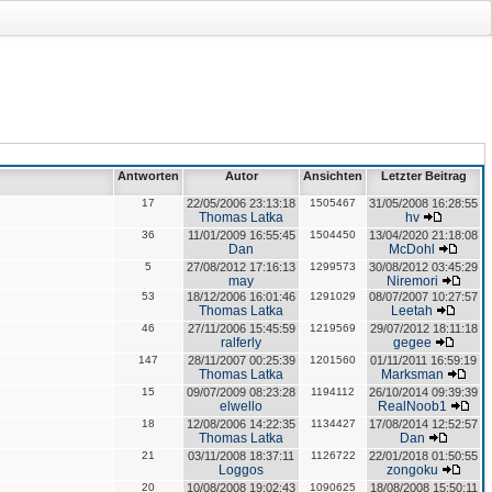
Antworten
Autor
Ansichten
Letzter Beitrag
17
22/05/2006 23:13:18
1505467
31/05/2008 16:28:55
Thomas Latka
hv
36
11/01/2009 16:55:45
1504450
13/04/2020 21:18:08
Dan
McDohl
5
27/08/2012 17:16:13
1299573
30/08/2012 03:45:29
may
Niremori
53
18/12/2006 16:01:46
1291029
08/07/2007 10:27:57
Thomas Latka
Leetah
46
27/11/2006 15:45:59
1219569
29/07/2012 18:11:18
ralferly
gegee
147
28/11/2007 00:25:39
1201560
01/11/2011 16:59:19
Thomas Latka
Marksman
15
09/07/2009 08:23:28
1194112
26/10/2014 09:39:39
elwello
RealNoob1
18
12/08/2006 14:22:35
1134427
17/08/2014 12:52:57
Thomas Latka
Dan
21
03/11/2008 18:37:11
1126722
22/01/2018 01:50:55
Loggos
zongoku
20
10/08/2008 19:02:43
1090625
18/08/2008 15:50:11