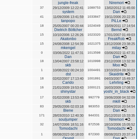
jungle-freak
Niremori
37
29/12/2009 12:22:41
1089753
13/02/2012 11:45:00
system
Dan
41
11/09/2006 13:41:59
1033847
19/11/2006 20:22:35
tanpopo
PiLLe
18
25/05/2007 00:20:44
1024049
15/09/2011 17:14:54
Dietrich Böttcher
Bernd
15
10/10/2006 12:26:26
1023320
17/01/2007 01:49:03
Akatonbo
FreakRob
15
24/08/2008 12:54:39
1021375
13/12/2008 23:38:25
mkengel
milay
0
03/06/2022 11:47:31
1013598
03/06/2022 11:47:31
Dan
Dan
18
13/04/2007 23:58:12
1010998
23/12/2008 13:32:30
skb
Moo
1
10/08/2022 00:24:10
1004491
13/10/2024 09:30:02
dst
Skaidrite
18
02/02/2007 17:13:40
1001891
04/03/2007 15:49:37
Carido
Lehrling
16
21/01/2009 19:53:43
1000121
16/03/2009 17:08:55
shinystar
yoshi_in_black
17
01/02/2008 13:53:46
992779
19/06/2008 04:32:09
skb
mkill
83
29/05/2006 02:03:18
983053
03/04/2016 20:54:54
Biene
Dan
171
28/03/2010 12:40:30
944331
25/12/2010 15:33:35
souljumper
Niremori
32
14/07/2006 18:51:16
872536
18/10/2006 15:05:52
Tomodachi
Tomodachi
1
08/08/2023 00:18:03
872300
08/08/2023 20:37:14
Oromit
Dan