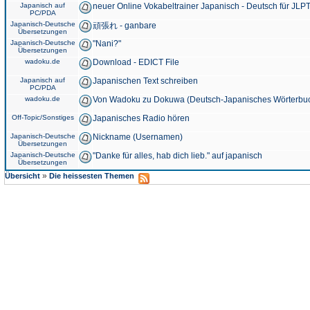
Japanisch auf
neuer Online Vokabeltrainer Japanisch - Deutsch für JLPT
PC/PDA
Japanisch-Deutsche
頑張れ - ganbare
Übersetzungen
Japanisch-Deutsche
"Nani?"
Übersetzungen
wadoku.de
Download - EDICT File
Japanisch auf
Japanischen Text schreiben
PC/PDA
wadoku.de
Von Wadoku zu Dokuwa (Deutsch-Japanisches Wörterbu
Off-Topic/Sonstiges
Japanisches Radio hören
Japanisch-Deutsche
Nickname (Usernamen)
Übersetzungen
Japanisch-Deutsche
"Danke für alles, hab dich lieb." auf japanisch
Übersetzungen
»
Übersicht
Die heissesten Themen