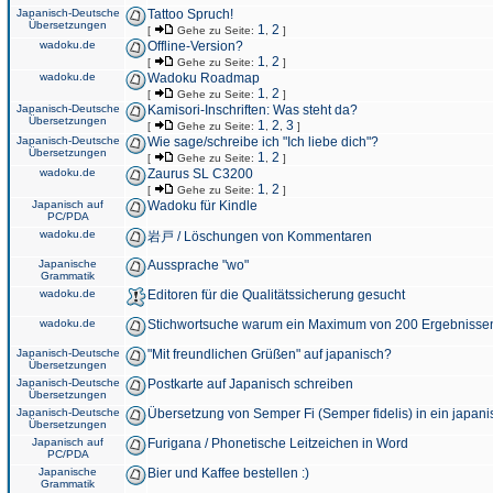
Japanisch-Deutsche
Tattoo Spruch!
Übersetzungen
1
2
[
Gehe zu Seite:
,
]
wadoku.de
Offline-Version?
1
2
[
Gehe zu Seite:
,
]
wadoku.de
Wadoku Roadmap
1
2
[
Gehe zu Seite:
,
]
Japanisch-Deutsche
Kamisori-Inschriften: Was steht da?
Übersetzungen
1
2
3
[
Gehe zu Seite:
,
,
]
Japanisch-Deutsche
Wie sage/schreibe ich "Ich liebe dich"?
Übersetzungen
1
2
[
Gehe zu Seite:
,
]
wadoku.de
Zaurus SL C3200
1
2
[
Gehe zu Seite:
,
]
Japanisch auf
Wadoku für Kindle
PC/PDA
wadoku.de
岩戸 / Löschungen von Kommentaren
Japanische
Aussprache "wo"
Grammatik
wadoku.de
Editoren für die Qualitätssicherung gesucht
wadoku.de
Stichwortsuche warum ein Maximum von 200 Ergebnisse
Japanisch-Deutsche
"Mit freundlichen Grüßen" auf japanisch?
Übersetzungen
Japanisch-Deutsche
Postkarte auf Japanisch schreiben
Übersetzungen
Japanisch-Deutsche
Übersetzung von Semper Fi (Semper fidelis) in ein japani
Übersetzungen
Japanisch auf
Furigana / Phonetische Leitzeichen in Word
PC/PDA
Japanische
Bier und Kaffee bestellen :)
Grammatik