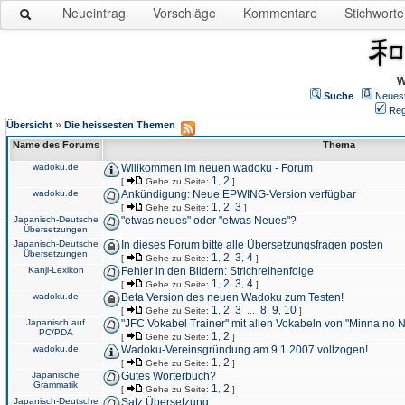
Neueintrag
Vorschläge
Kommentare
Stichworte
W
Suche
Neues
Reg
»
Übersicht
Die heissesten Themen
Name des Forums
Thema
wadoku.de
Willkommen im neuen wadoku - Forum
1
2
[
Gehe zu Seite:
,
]
wadoku.de
Ankündigung: Neue EPWING-Version verfügbar
1
2
3
[
Gehe zu Seite:
,
,
]
Japanisch-Deutsche
"etwas neues" oder "etwas Neues"?
Übersetzungen
Japanisch-Deutsche
In dieses Forum bitte alle Übersetzungsfragen posten
Übersetzungen
1
2
3
4
[
Gehe zu Seite:
,
,
,
]
Kanji-Lexikon
Fehler in den Bildern: Strichreihenfolge
1
2
3
4
[
Gehe zu Seite:
,
,
,
]
wadoku.de
Beta Version des neuen Wadoku zum Testen!
1
2
3
8
9
10
[
Gehe zu Seite:
,
,
...
,
,
]
Japanisch auf
"JFC Vokabel Trainer" mit allen Vokabeln von "Minna no 
PC/PDA
1
2
[
Gehe zu Seite:
,
]
wadoku.de
Wadoku-Vereinsgründung am 9.1.2007 vollzogen!
1
2
[
Gehe zu Seite:
,
]
Japanische
Gutes Wörterbuch?
Grammatik
1
2
[
Gehe zu Seite:
,
]
Japanisch-Deutsche
Satz Übersetzung