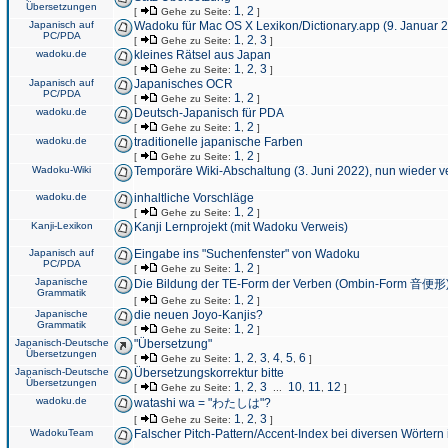
Übersetzungen
1
2
[
Gehe zu Seite:
,
]
Japanisch auf
Wadoku für Mac OS X Lexikon/Dictionary.app (9. Januar 
PC/PDA
1
2
3
[
Gehe zu Seite:
,
,
]
wadoku.de
kleines Rätsel aus Japan
1
2
3
[
Gehe zu Seite:
,
,
]
Japanisch auf
Japanisches OCR
PC/PDA
1
2
[
Gehe zu Seite:
,
]
wadoku.de
Deutsch-Japanisch für PDA
1
2
[
Gehe zu Seite:
,
]
wadoku.de
traditionelle japanische Farben
1
2
[
Gehe zu Seite:
,
]
Wadoku-Wiki
Temporäre Wiki-Abschaltung (3. Juni 2022), nun wieder v
wadoku.de
inhaltliche Vorschläge
1
2
[
Gehe zu Seite:
,
]
Kanji-Lexikon
Kanji Lernprojekt (mit Wadoku Verweis)
Japanisch auf
Eingabe ins "Suchenfenster" von Wadoku
PC/PDA
1
2
[
Gehe zu Seite:
,
]
Japanische
Die Bildung der TE-Form der Verben (Ombin-Form 音便形
Grammatik
1
2
[
Gehe zu Seite:
,
]
Japanische
die neuen Joyo-Kanjis?
Grammatik
1
2
[
Gehe zu Seite:
,
]
Japanisch-Deutsche
"Übersetzung"
Übersetzungen
1
2
3
4
5
6
[
Gehe zu Seite:
,
,
,
,
,
]
Japanisch-Deutsche
Übersetzungskorrektur bitte
Übersetzungen
1
2
3
10
11
12
[
Gehe zu Seite:
,
,
...
,
,
]
wadoku.de
watashi wa = "わたしは"?
1
2
3
[
Gehe zu Seite:
,
,
]
WadokuTeam
Falscher Pitch-Pattern/Accent-Index bei diversen Wörtern