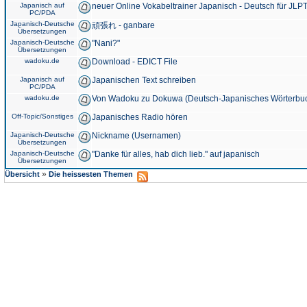
Japanisch auf
neuer Online Vokabeltrainer Japanisch - Deutsch für JLPT
PC/PDA
Japanisch-Deutsche
頑張れ - ganbare
Übersetzungen
Japanisch-Deutsche
"Nani?"
Übersetzungen
wadoku.de
Download - EDICT File
Japanisch auf
Japanischen Text schreiben
PC/PDA
wadoku.de
Von Wadoku zu Dokuwa (Deutsch-Japanisches Wörterbu
Off-Topic/Sonstiges
Japanisches Radio hören
Japanisch-Deutsche
Nickname (Usernamen)
Übersetzungen
Japanisch-Deutsche
"Danke für alles, hab dich lieb." auf japanisch
Übersetzungen
»
Übersicht
Die heissesten Themen