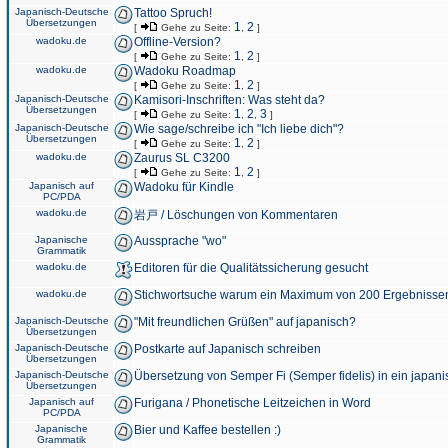
Japanisch-Deutsche
Tattoo Spruch!
Übersetzungen
1
2
[
Gehe zu Seite:
,
]
wadoku.de
Offline-Version?
1
2
[
Gehe zu Seite:
,
]
wadoku.de
Wadoku Roadmap
1
2
[
Gehe zu Seite:
,
]
Japanisch-Deutsche
Kamisori-Inschriften: Was steht da?
Übersetzungen
1
2
3
[
Gehe zu Seite:
,
,
]
Japanisch-Deutsche
Wie sage/schreibe ich "Ich liebe dich"?
Übersetzungen
1
2
[
Gehe zu Seite:
,
]
wadoku.de
Zaurus SL C3200
1
2
[
Gehe zu Seite:
,
]
Japanisch auf
Wadoku für Kindle
PC/PDA
wadoku.de
岩戸 / Löschungen von Kommentaren
Japanische
Aussprache "wo"
Grammatik
wadoku.de
Editoren für die Qualitätssicherung gesucht
wadoku.de
Stichwortsuche warum ein Maximum von 200 Ergebnisse
Japanisch-Deutsche
"Mit freundlichen Grüßen" auf japanisch?
Übersetzungen
Japanisch-Deutsche
Postkarte auf Japanisch schreiben
Übersetzungen
Japanisch-Deutsche
Übersetzung von Semper Fi (Semper fidelis) in ein japani
Übersetzungen
Japanisch auf
Furigana / Phonetische Leitzeichen in Word
PC/PDA
Japanische
Bier und Kaffee bestellen :)
Grammatik