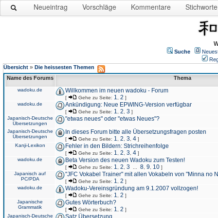
Neueintrag
Vorschläge
Kommentare
Stichworte
W
Suche
Neues
Reg
»
Übersicht
Die heissesten Themen
Name des Forums
Thema
wadoku.de
Willkommen im neuen wadoku - Forum
1
2
[
Gehe zu Seite:
,
]
wadoku.de
Ankündigung: Neue EPWING-Version verfügbar
1
2
3
[
Gehe zu Seite:
,
,
]
Japanisch-Deutsche
"etwas neues" oder "etwas Neues"?
Übersetzungen
Japanisch-Deutsche
In dieses Forum bitte alle Übersetzungsfragen posten
Übersetzungen
1
2
3
4
[
Gehe zu Seite:
,
,
,
]
Kanji-Lexikon
Fehler in den Bildern: Strichreihenfolge
1
2
3
4
[
Gehe zu Seite:
,
,
,
]
wadoku.de
Beta Version des neuen Wadoku zum Testen!
1
2
3
8
9
10
[
Gehe zu Seite:
,
,
...
,
,
]
Japanisch auf
"JFC Vokabel Trainer" mit allen Vokabeln von "Minna no 
PC/PDA
1
2
[
Gehe zu Seite:
,
]
wadoku.de
Wadoku-Vereinsgründung am 9.1.2007 vollzogen!
1
2
[
Gehe zu Seite:
,
]
Japanische
Gutes Wörterbuch?
Grammatik
1
2
[
Gehe zu Seite:
,
]
Japanisch-Deutsche
Satz Übersetzung