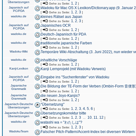
Übersetzungen
1
2
[
Gehe zu Seite:
,
]
Japanisch auf
Wadoku für Mac OS X Lexikon/Dictionary.app (9. Januar 
PC/PDA
1
2
3
[
Gehe zu Seite:
,
,
]
wadoku.de
kleines Rätsel aus Japan
1
2
3
[
Gehe zu Seite:
,
,
]
Japanisch auf
Japanisches OCR
PC/PDA
1
2
[
Gehe zu Seite:
,
]
wadoku.de
Deutsch-Japanisch für PDA
1
2
[
Gehe zu Seite:
,
]
wadoku.de
traditionelle japanische Farben
1
2
[
Gehe zu Seite:
,
]
Wadoku-Wiki
Temporäre Wiki-Abschaltung (3. Juni 2022), nun wieder v
wadoku.de
inhaltliche Vorschläge
1
2
[
Gehe zu Seite:
,
]
Kanji-Lexikon
Kanji Lernprojekt (mit Wadoku Verweis)
Japanisch auf
Eingabe ins "Suchenfenster" von Wadoku
PC/PDA
1
2
[
Gehe zu Seite:
,
]
Japanische
Die Bildung der TE-Form der Verben (Ombin-Form 音便形
Grammatik
1
2
[
Gehe zu Seite:
,
]
Japanische
die neuen Joyo-Kanjis?
Grammatik
1
2
[
Gehe zu Seite:
,
]
Japanisch-Deutsche
"Übersetzung"
Übersetzungen
1
2
3
4
5
6
[
Gehe zu Seite:
,
,
,
,
,
]
Japanisch-Deutsche
Übersetzungskorrektur bitte
Übersetzungen
1
2
3
10
11
12
[
Gehe zu Seite:
,
,
...
,
,
]
wadoku.de
watashi wa = "わたしは"?
1
2
3
[
Gehe zu Seite:
,
,
]
WadokuTeam
Falscher Pitch-Pattern/Accent-Index bei diversen Wörtern