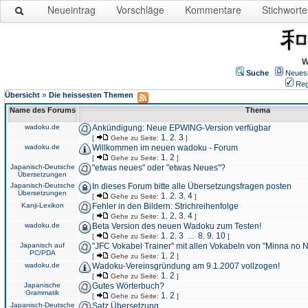
Neueintrag
Vorschläge
Kommentare
Stichworte
W
Suche
Neues
Reg
»
Übersicht
Die heissesten Themen
Name des Forums
Thema
wadoku.de
Ankündigung: Neue EPWING-Version verfügbar
1
2
3
[
Gehe zu Seite:
,
,
]
wadoku.de
Willkommen im neuen wadoku - Forum
1
2
[
Gehe zu Seite:
,
]
Japanisch-Deutsche
"etwas neues" oder "etwas Neues"?
Übersetzungen
Japanisch-Deutsche
In dieses Forum bitte alle Übersetzungsfragen posten
Übersetzungen
1
2
3
4
[
Gehe zu Seite:
,
,
,
]
Kanji-Lexikon
Fehler in den Bildern: Strichreihenfolge
1
2
3
4
[
Gehe zu Seite:
,
,
,
]
wadoku.de
Beta Version des neuen Wadoku zum Testen!
1
2
3
8
9
10
[
Gehe zu Seite:
,
,
...
,
,
]
Japanisch auf
"JFC Vokabel Trainer" mit allen Vokabeln von "Minna no 
PC/PDA
1
2
[
Gehe zu Seite:
,
]
wadoku.de
Wadoku-Vereinsgründung am 9.1.2007 vollzogen!
1
2
[
Gehe zu Seite:
,
]
Japanische
Gutes Wörterbuch?
Grammatik
1
2
[
Gehe zu Seite:
,
]
Japanisch-Deutsche
Satz Übersetzung