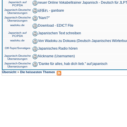
Japanisch auf
neuer Online Vokabeltrainer Japanisch - Deutsch für JLPT
PC/PDA
Japanisch-Deutsche
頑張れ - ganbare
Übersetzungen
Japanisch-Deutsche
"Nani?"
Übersetzungen
wadoku.de
Download - EDICT File
Japanisch auf
Japanischen Text schreiben
PC/PDA
wadoku.de
Von Wadoku zu Dokuwa (Deutsch-Japanisches Wörterbu
Off-Topic/Sonstiges
Japanisches Radio hören
Japanisch-Deutsche
Nickname (Usernamen)
Übersetzungen
Japanisch-Deutsche
"Danke für alles, hab dich lieb." auf japanisch
Übersetzungen
»
Übersicht
Die heissesten Themen