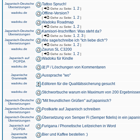
Japanisch-Deutsche
Tattoo Spruch!
Übersetzungen
1
2
[
Gehe zu Seite:
,
]
wadoku.de
Offline-Version?
1
2
[
Gehe zu Seite:
,
]
wadoku.de
Wadoku Roadmap
1
2
[
Gehe zu Seite:
,
]
Japanisch-Deutsche
Kamisori-Inschriften: Was steht da?
Übersetzungen
1
2
3
[
Gehe zu Seite:
,
,
]
Japanisch-Deutsche
Wie sage/schreibe ich "Ich liebe dich"?
Übersetzungen
1
2
[
Gehe zu Seite:
,
]
wadoku.de
Zaurus SL C3200
1
2
[
Gehe zu Seite:
,
]
Japanisch auf
Wadoku für Kindle
PC/PDA
wadoku.de
岩戸 / Löschungen von Kommentaren
Japanische
Aussprache "wo"
Grammatik
wadoku.de
Editoren für die Qualitätssicherung gesucht
wadoku.de
Stichwortsuche warum ein Maximum von 200 Ergebnisse
Japanisch-Deutsche
"Mit freundlichen Grüßen" auf japanisch?
Übersetzungen
Japanisch-Deutsche
Postkarte auf Japanisch schreiben
Übersetzungen
Japanisch-Deutsche
Übersetzung von Semper Fi (Semper fidelis) in ein japani
Übersetzungen
Japanisch auf
Furigana / Phonetische Leitzeichen in Word
PC/PDA
Japanische
Bier und Kaffee bestellen :)
Grammatik