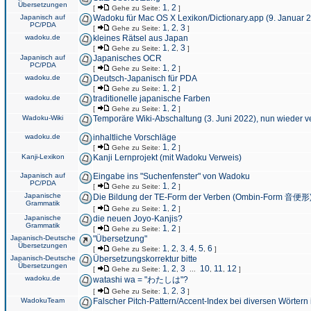
Übersetzungen
1
2
[
Gehe zu Seite:
,
]
Japanisch auf
Wadoku für Mac OS X Lexikon/Dictionary.app (9. Januar 
PC/PDA
1
2
3
[
Gehe zu Seite:
,
,
]
wadoku.de
kleines Rätsel aus Japan
1
2
3
[
Gehe zu Seite:
,
,
]
Japanisch auf
Japanisches OCR
PC/PDA
1
2
[
Gehe zu Seite:
,
]
wadoku.de
Deutsch-Japanisch für PDA
1
2
[
Gehe zu Seite:
,
]
wadoku.de
traditionelle japanische Farben
1
2
[
Gehe zu Seite:
,
]
Wadoku-Wiki
Temporäre Wiki-Abschaltung (3. Juni 2022), nun wieder v
wadoku.de
inhaltliche Vorschläge
1
2
[
Gehe zu Seite:
,
]
Kanji-Lexikon
Kanji Lernprojekt (mit Wadoku Verweis)
Japanisch auf
Eingabe ins "Suchenfenster" von Wadoku
PC/PDA
1
2
[
Gehe zu Seite:
,
]
Japanische
Die Bildung der TE-Form der Verben (Ombin-Form 音便形
Grammatik
1
2
[
Gehe zu Seite:
,
]
Japanische
die neuen Joyo-Kanjis?
Grammatik
1
2
[
Gehe zu Seite:
,
]
Japanisch-Deutsche
"Übersetzung"
Übersetzungen
1
2
3
4
5
6
[
Gehe zu Seite:
,
,
,
,
,
]
Japanisch-Deutsche
Übersetzungskorrektur bitte
Übersetzungen
1
2
3
10
11
12
[
Gehe zu Seite:
,
,
...
,
,
]
wadoku.de
watashi wa = "わたしは"?
1
2
3
[
Gehe zu Seite:
,
,
]
WadokuTeam
Falscher Pitch-Pattern/Accent-Index bei diversen Wörtern