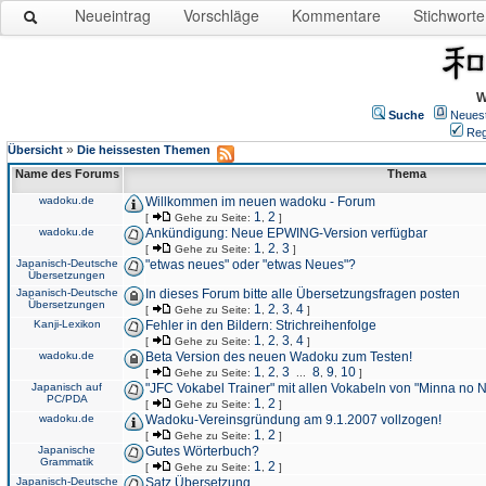
Neueintrag
Vorschläge
Kommentare
Stichworte
W
Suche
Neues
Reg
»
Übersicht
Die heissesten Themen
Name des Forums
Thema
wadoku.de
Willkommen im neuen wadoku - Forum
1
2
[
Gehe zu Seite:
,
]
wadoku.de
Ankündigung: Neue EPWING-Version verfügbar
1
2
3
[
Gehe zu Seite:
,
,
]
Japanisch-Deutsche
"etwas neues" oder "etwas Neues"?
Übersetzungen
Japanisch-Deutsche
In dieses Forum bitte alle Übersetzungsfragen posten
Übersetzungen
1
2
3
4
[
Gehe zu Seite:
,
,
,
]
Kanji-Lexikon
Fehler in den Bildern: Strichreihenfolge
1
2
3
4
[
Gehe zu Seite:
,
,
,
]
wadoku.de
Beta Version des neuen Wadoku zum Testen!
1
2
3
8
9
10
[
Gehe zu Seite:
,
,
...
,
,
]
Japanisch auf
"JFC Vokabel Trainer" mit allen Vokabeln von "Minna no 
PC/PDA
1
2
[
Gehe zu Seite:
,
]
wadoku.de
Wadoku-Vereinsgründung am 9.1.2007 vollzogen!
1
2
[
Gehe zu Seite:
,
]
Japanische
Gutes Wörterbuch?
Grammatik
1
2
[
Gehe zu Seite:
,
]
Japanisch-Deutsche
Satz Übersetzung