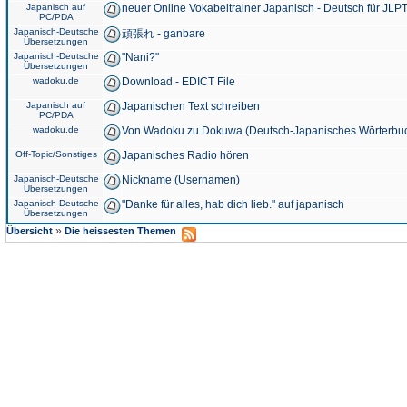
Japanisch auf
neuer Online Vokabeltrainer Japanisch - Deutsch für JLPT
PC/PDA
Japanisch-Deutsche
頑張れ - ganbare
Übersetzungen
Japanisch-Deutsche
"Nani?"
Übersetzungen
wadoku.de
Download - EDICT File
Japanisch auf
Japanischen Text schreiben
PC/PDA
wadoku.de
Von Wadoku zu Dokuwa (Deutsch-Japanisches Wörterbu
Off-Topic/Sonstiges
Japanisches Radio hören
Japanisch-Deutsche
Nickname (Usernamen)
Übersetzungen
Japanisch-Deutsche
"Danke für alles, hab dich lieb." auf japanisch
Übersetzungen
»
Übersicht
Die heissesten Themen