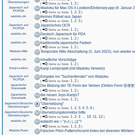
Übersetzungen
1
2
[
Gehe zu Seite:
,
]
Japanisch auf
Wadoku für Mac OS X Lexikon/Dictionary.app (9. Januar 
PC/PDA
1
2
3
[
Gehe zu Seite:
,
,
]
wadoku.de
kleines Rätsel aus Japan
1
2
3
[
Gehe zu Seite:
,
,
]
Japanisch auf
Japanisches OCR
PC/PDA
1
2
[
Gehe zu Seite:
,
]
wadoku.de
Deutsch-Japanisch für PDA
1
2
[
Gehe zu Seite:
,
]
wadoku.de
traditionelle japanische Farben
1
2
[
Gehe zu Seite:
,
]
Wadoku-Wiki
Temporäre Wiki-Abschaltung (3. Juni 2022), nun wieder v
wadoku.de
inhaltliche Vorschläge
1
2
[
Gehe zu Seite:
,
]
Kanji-Lexikon
Kanji Lernprojekt (mit Wadoku Verweis)
Japanisch auf
Eingabe ins "Suchenfenster" von Wadoku
PC/PDA
1
2
[
Gehe zu Seite:
,
]
Japanische
Die Bildung der TE-Form der Verben (Ombin-Form 音便形
Grammatik
1
2
[
Gehe zu Seite:
,
]
Japanische
die neuen Joyo-Kanjis?
Grammatik
1
2
[
Gehe zu Seite:
,
]
Japanisch-Deutsche
"Übersetzung"
Übersetzungen
1
2
3
4
5
6
[
Gehe zu Seite:
,
,
,
,
,
]
Japanisch-Deutsche
Übersetzungskorrektur bitte
Übersetzungen
1
2
3
10
11
12
[
Gehe zu Seite:
,
,
...
,
,
]
wadoku.de
watashi wa = "わたしは"?
1
2
3
[
Gehe zu Seite:
,
,
]
WadokuTeam
Falscher Pitch-Pattern/Accent-Index bei diversen Wörtern