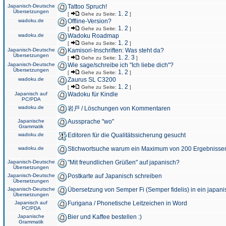
Japanisch-Deutsche
Tattoo Spruch!
Übersetzungen
1
2
[
Gehe zu Seite:
,
]
wadoku.de
Offline-Version?
1
2
[
Gehe zu Seite:
,
]
wadoku.de
Wadoku Roadmap
1
2
[
Gehe zu Seite:
,
]
Japanisch-Deutsche
Kamisori-Inschriften: Was steht da?
Übersetzungen
1
2
3
[
Gehe zu Seite:
,
,
]
Japanisch-Deutsche
Wie sage/schreibe ich "Ich liebe dich"?
Übersetzungen
1
2
[
Gehe zu Seite:
,
]
wadoku.de
Zaurus SL C3200
1
2
[
Gehe zu Seite:
,
]
Japanisch auf
Wadoku für Kindle
PC/PDA
wadoku.de
岩戸 / Löschungen von Kommentaren
Japanische
Aussprache "wo"
Grammatik
wadoku.de
Editoren für die Qualitätssicherung gesucht
wadoku.de
Stichwortsuche warum ein Maximum von 200 Ergebnisse
Japanisch-Deutsche
"Mit freundlichen Grüßen" auf japanisch?
Übersetzungen
Japanisch-Deutsche
Postkarte auf Japanisch schreiben
Übersetzungen
Japanisch-Deutsche
Übersetzung von Semper Fi (Semper fidelis) in ein japani
Übersetzungen
Japanisch auf
Furigana / Phonetische Leitzeichen in Word
PC/PDA
Japanische
Bier und Kaffee bestellen :)
Grammatik