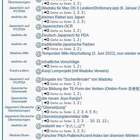
Übersetzungen
1
2
[
Gehe zu Seite:
,
]
Japanisch auf
Wadoku für Mac OS X Lexikon/Dictionary.app (9. Januar 
PC/PDA
1
2
3
[
Gehe zu Seite:
,
,
]
wadoku.de
kleines Rätsel aus Japan
1
2
3
[
Gehe zu Seite:
,
,
]
Japanisch auf
Japanisches OCR
PC/PDA
1
2
[
Gehe zu Seite:
,
]
wadoku.de
Deutsch-Japanisch für PDA
1
2
[
Gehe zu Seite:
,
]
wadoku.de
traditionelle japanische Farben
1
2
[
Gehe zu Seite:
,
]
Wadoku-Wiki
Temporäre Wiki-Abschaltung (3. Juni 2022), nun wieder v
wadoku.de
inhaltliche Vorschläge
1
2
[
Gehe zu Seite:
,
]
Kanji-Lexikon
Kanji Lernprojekt (mit Wadoku Verweis)
Japanisch auf
Eingabe ins "Suchenfenster" von Wadoku
PC/PDA
1
2
[
Gehe zu Seite:
,
]
Japanische
Die Bildung der TE-Form der Verben (Ombin-Form 音便形
Grammatik
1
2
[
Gehe zu Seite:
,
]
Japanische
die neuen Joyo-Kanjis?
Grammatik
1
2
[
Gehe zu Seite:
,
]
Japanisch-Deutsche
"Übersetzung"
Übersetzungen
1
2
3
4
5
6
[
Gehe zu Seite:
,
,
,
,
,
]
Japanisch-Deutsche
Übersetzungskorrektur bitte
Übersetzungen
1
2
3
10
11
12
[
Gehe zu Seite:
,
,
...
,
,
]
wadoku.de
watashi wa = "わたしは"?
1
2
3
[
Gehe zu Seite:
,
,
]
WadokuTeam
Falscher Pitch-Pattern/Accent-Index bei diversen Wörtern