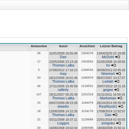
Antworten
Autor
Ansichten
Letzter Beitrag
36
11/01/2009 16:55:45
1504378
13/04/2020 21:18:08
Dan
McDohl
17
22/05/2006 23:13:18
1503562
31/05/2008 16:28:55
Thomas Latka
hv
5
27/08/2012 17:16:13
1299545
30/08/2012 03:45:29
may
Niremori
53
18/12/2006 16:01:46
1290976
08/07/2007 10:27:57
Thomas Latka
Leetah
46
27/11/2006 15:45:59
1219531
29/07/2012 18:11:18
ralferly
gegee
147
28/11/2007 00:25:39
1201518
01/11/2011 16:59:19
Thomas Latka
Marksman
15
09/07/2009 08:23:28
1194076
26/10/2014 09:39:39
elwello
RealNoob1
18
12/08/2006 14:22:35
1134176
17/08/2014 12:52:57
Thomas Latka
Dan
21
03/11/2008 18:37:11
1126684
22/01/2018 01:50:55
Loggos
zongoku
20
10/08/2008 19:02:43
1090599
18/08/2008 15:50:11