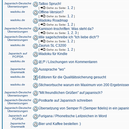
Japanisch-Deutsche
Tattoo Spruch!
Übersetzungen
1
2
[
Gehe zu Seite:
,
]
wadoku.de
Offline-Version?
1
2
[
Gehe zu Seite:
,
]
wadoku.de
Wadoku Roadmap
1
2
[
Gehe zu Seite:
,
]
Japanisch-Deutsche
Kamisori-Inschriften: Was steht da?
Übersetzungen
1
2
3
[
Gehe zu Seite:
,
,
]
Japanisch-Deutsche
Wie sage/schreibe ich "Ich liebe dich"?
Übersetzungen
1
2
[
Gehe zu Seite:
,
]
wadoku.de
Zaurus SL C3200
1
2
[
Gehe zu Seite:
,
]
Japanisch auf
Wadoku für Kindle
PC/PDA
wadoku.de
岩戸 / Löschungen von Kommentaren
Japanische
Aussprache "wo"
Grammatik
wadoku.de
Editoren für die Qualitätssicherung gesucht
wadoku.de
Stichwortsuche warum ein Maximum von 200 Ergebnisse
Japanisch-Deutsche
"Mit freundlichen Grüßen" auf japanisch?
Übersetzungen
Japanisch-Deutsche
Postkarte auf Japanisch schreiben
Übersetzungen
Japanisch-Deutsche
Übersetzung von Semper Fi (Semper fidelis) in ein japani
Übersetzungen
Japanisch auf
Furigana / Phonetische Leitzeichen in Word
PC/PDA
Japanische
Bier und Kaffee bestellen :)
Grammatik