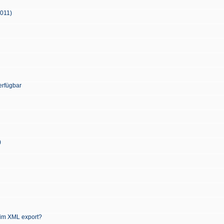
2011)
erfügbar
)
 im XML export?