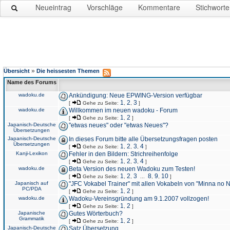
Neueintrag
Vorschläge
Kommentare
Stichworte
»
Übersicht
Die heissesten Themen
Name des Forums
wadoku.de
Ankündigung: Neue EPWING-Version verfügbar
1
2
3
[
Gehe zu Seite:
,
,
]
wadoku.de
Willkommen im neuen wadoku - Forum
1
2
[
Gehe zu Seite:
,
]
Japanisch-Deutsche
"etwas neues" oder "etwas Neues"?
Übersetzungen
Japanisch-Deutsche
In dieses Forum bitte alle Übersetzungsfragen posten
Übersetzungen
1
2
3
4
[
Gehe zu Seite:
,
,
,
]
Kanji-Lexikon
Fehler in den Bildern: Strichreihenfolge
1
2
3
4
[
Gehe zu Seite:
,
,
,
]
wadoku.de
Beta Version des neuen Wadoku zum Testen!
1
2
3
8
9
10
[
Gehe zu Seite:
,
,
...
,
,
]
Japanisch auf
"JFC Vokabel Trainer" mit allen Vokabeln von "Minna no 
PC/PDA
1
2
[
Gehe zu Seite:
,
]
wadoku.de
Wadoku-Vereinsgründung am 9.1.2007 vollzogen!
1
2
[
Gehe zu Seite:
,
]
Japanische
Gutes Wörterbuch?
Grammatik
1
2
[
Gehe zu Seite:
,
]
Japanisch-Deutsche
Satz Übersetzung