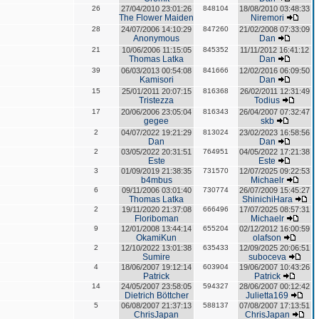
26
27/04/2010 23:01:26
848104
18/08/2010 03:48:33
The Flower Maiden
Niremori
28
24/07/2006 14:10:29
847260
21/02/2008 07:33:09
Anonymous
Dan
21
10/06/2006 11:15:05
845352
11/11/2012 16:41:12
Thomas Latka
Dan
39
06/03/2013 00:54:08
841666
12/02/2016 06:09:50
Kamisori
Dan
15
25/01/2011 20:07:15
816368
26/02/2011 12:31:49
Tristezza
Todius
17
20/06/2006 23:05:04
816343
26/04/2007 07:32:47
gegee
skb
2
04/07/2022 19:21:29
813024
23/02/2023 16:58:56
Dan
Dan
2
03/05/2022 20:31:51
764951
04/05/2022 17:21:38
Este
Este
3
01/09/2019 21:38:35
731570
12/07/2025 09:22:53
b4mbus
Michaelr
6
09/11/2006 03:01:40
730774
26/07/2009 15:45:27
Thomas Latka
ShinichiHara
2
19/11/2020 21:37:08
666496
17/07/2025 08:57:31
Floriboman
Michaelr
9
12/01/2008 13:44:14
655204
02/12/2012 16:00:59
OkamiKun
olafson
2
12/10/2022 13:01:38
635433
12/09/2025 20:06:51
Sumire
suboceva
4
18/06/2007 19:12:14
603904
19/06/2007 10:43:26
Patrick
Patrick
14
24/05/2007 23:58:05
594327
28/06/2007 00:12:42
Dietrich Böttcher
Julietta169
5
06/08/2007 21:37:13
588137
07/08/2007 17:13:51
ChrisJapan
ChrisJapan