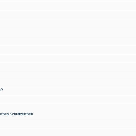
n?
sches Schriftzeichen