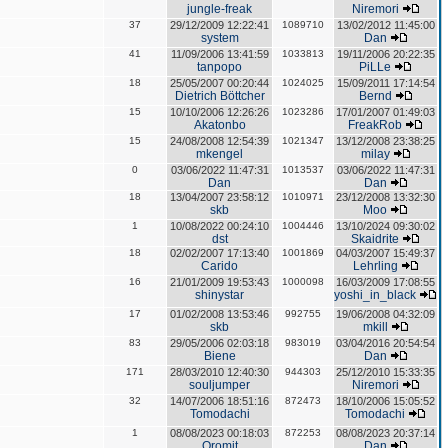
jungle-freak
Niremori
37
29/12/2009 12:22:41
1089710
13/02/2012 11:45:00
system
Dan
41
11/09/2006 13:41:59
1033813
19/11/2006 20:22:35
tanpopo
PiLLe
18
25/05/2007 00:20:44
1024025
15/09/2011 17:14:54
Dietrich Böttcher
Bernd
15
10/10/2006 12:26:26
1023286
17/01/2007 01:49:03
Akatonbo
FreakRob
15
24/08/2008 12:54:39
1021347
13/12/2008 23:38:25
mkengel
milay
0
03/06/2022 11:47:31
1013537
03/06/2022 11:47:31
Dan
Dan
18
13/04/2007 23:58:12
1010971
23/12/2008 13:32:30
skb
Moo
1
10/08/2022 00:24:10
1004446
13/10/2024 09:30:02
dst
Skaidrite
18
02/02/2007 17:13:40
1001869
04/03/2007 15:49:37
Carido
Lehrling
16
21/01/2009 19:53:43
1000098
16/03/2009 17:08:55
shinystar
yoshi_in_black
17
01/02/2008 13:53:46
992755
19/06/2008 04:32:09
skb
mkill
83
29/05/2006 02:03:18
983019
03/04/2016 20:54:54
Biene
Dan
171
28/03/2010 12:40:30
944303
25/12/2010 15:33:35
souljumper
Niremori
32
14/07/2006 18:51:16
872473
18/10/2006 15:05:52
Tomodachi
Tomodachi
1
08/08/2023 00:18:03
872253
08/08/2023 20:37:14
Oromit
Dan