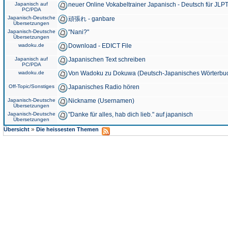
Japanisch auf
neuer Online Vokabeltrainer Japanisch - Deutsch für JLPT
PC/PDA
Japanisch-Deutsche
頑張れ - ganbare
Übersetzungen
Japanisch-Deutsche
"Nani?"
Übersetzungen
wadoku.de
Download - EDICT File
Japanisch auf
Japanischen Text schreiben
PC/PDA
wadoku.de
Von Wadoku zu Dokuwa (Deutsch-Japanisches Wörterbu
Off-Topic/Sonstiges
Japanisches Radio hören
Japanisch-Deutsche
Nickname (Usernamen)
Übersetzungen
Japanisch-Deutsche
"Danke für alles, hab dich lieb." auf japanisch
Übersetzungen
»
Übersicht
Die heissesten Themen