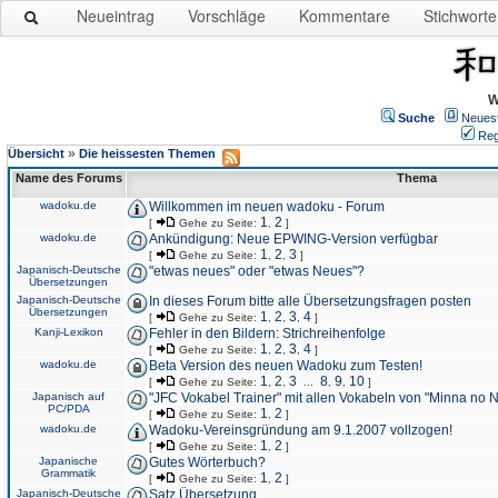
Neueintrag
Vorschläge
Kommentare
Stichworte
W
Suche
Neues
Reg
»
Übersicht
Die heissesten Themen
Name des Forums
Thema
wadoku.de
Willkommen im neuen wadoku - Forum
1
2
[
Gehe zu Seite:
,
]
wadoku.de
Ankündigung: Neue EPWING-Version verfügbar
1
2
3
[
Gehe zu Seite:
,
,
]
Japanisch-Deutsche
"etwas neues" oder "etwas Neues"?
Übersetzungen
Japanisch-Deutsche
In dieses Forum bitte alle Übersetzungsfragen posten
Übersetzungen
1
2
3
4
[
Gehe zu Seite:
,
,
,
]
Kanji-Lexikon
Fehler in den Bildern: Strichreihenfolge
1
2
3
4
[
Gehe zu Seite:
,
,
,
]
wadoku.de
Beta Version des neuen Wadoku zum Testen!
1
2
3
8
9
10
[
Gehe zu Seite:
,
,
...
,
,
]
Japanisch auf
"JFC Vokabel Trainer" mit allen Vokabeln von "Minna no 
PC/PDA
1
2
[
Gehe zu Seite:
,
]
wadoku.de
Wadoku-Vereinsgründung am 9.1.2007 vollzogen!
1
2
[
Gehe zu Seite:
,
]
Japanische
Gutes Wörterbuch?
Grammatik
1
2
[
Gehe zu Seite:
,
]
Japanisch-Deutsche
Satz Übersetzung