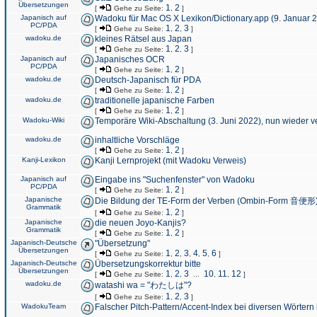
Übersetzungen
1
2
[
Gehe zu Seite:
,
]
Japanisch auf
Wadoku für Mac OS X Lexikon/Dictionary.app (9. Januar 
PC/PDA
1
2
3
[
Gehe zu Seite:
,
,
]
wadoku.de
kleines Rätsel aus Japan
1
2
3
[
Gehe zu Seite:
,
,
]
Japanisch auf
Japanisches OCR
PC/PDA
1
2
[
Gehe zu Seite:
,
]
wadoku.de
Deutsch-Japanisch für PDA
1
2
[
Gehe zu Seite:
,
]
wadoku.de
traditionelle japanische Farben
1
2
[
Gehe zu Seite:
,
]
Wadoku-Wiki
Temporäre Wiki-Abschaltung (3. Juni 2022), nun wieder v
wadoku.de
inhaltliche Vorschläge
1
2
[
Gehe zu Seite:
,
]
Kanji-Lexikon
Kanji Lernprojekt (mit Wadoku Verweis)
Japanisch auf
Eingabe ins "Suchenfenster" von Wadoku
PC/PDA
1
2
[
Gehe zu Seite:
,
]
Japanische
Die Bildung der TE-Form der Verben (Ombin-Form 音便形
Grammatik
1
2
[
Gehe zu Seite:
,
]
Japanische
die neuen Joyo-Kanjis?
Grammatik
1
2
[
Gehe zu Seite:
,
]
Japanisch-Deutsche
"Übersetzung"
Übersetzungen
1
2
3
4
5
6
[
Gehe zu Seite:
,
,
,
,
,
]
Japanisch-Deutsche
Übersetzungskorrektur bitte
Übersetzungen
1
2
3
10
11
12
[
Gehe zu Seite:
,
,
...
,
,
]
wadoku.de
watashi wa = "わたしは"?
1
2
3
[
Gehe zu Seite:
,
,
]
WadokuTeam
Falscher Pitch-Pattern/Accent-Index bei diversen Wörtern