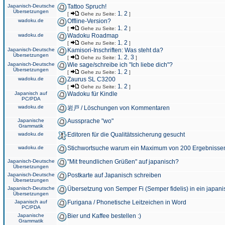
Japanisch-Deutsche
Tattoo Spruch!
Übersetzungen
1
2
[
Gehe zu Seite:
,
]
wadoku.de
Offline-Version?
1
2
[
Gehe zu Seite:
,
]
wadoku.de
Wadoku Roadmap
1
2
[
Gehe zu Seite:
,
]
Japanisch-Deutsche
Kamisori-Inschriften: Was steht da?
Übersetzungen
1
2
3
[
Gehe zu Seite:
,
,
]
Japanisch-Deutsche
Wie sage/schreibe ich "Ich liebe dich"?
Übersetzungen
1
2
[
Gehe zu Seite:
,
]
wadoku.de
Zaurus SL C3200
1
2
[
Gehe zu Seite:
,
]
Japanisch auf
Wadoku für Kindle
PC/PDA
wadoku.de
岩戸 / Löschungen von Kommentaren
Japanische
Aussprache "wo"
Grammatik
wadoku.de
Editoren für die Qualitätssicherung gesucht
wadoku.de
Stichwortsuche warum ein Maximum von 200 Ergebnisse
Japanisch-Deutsche
"Mit freundlichen Grüßen" auf japanisch?
Übersetzungen
Japanisch-Deutsche
Postkarte auf Japanisch schreiben
Übersetzungen
Japanisch-Deutsche
Übersetzung von Semper Fi (Semper fidelis) in ein japani
Übersetzungen
Japanisch auf
Furigana / Phonetische Leitzeichen in Word
PC/PDA
Japanische
Bier und Kaffee bestellen :)
Grammatik