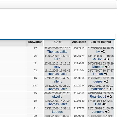
Antworten
Autor
Ansichten
Letzter Beitrag
17
22/05/2006 23:13:18
1522713
31/05/2008 16:28:55
Thomas Latka
hv
36
11/01/2009 16:55:45
1505174
13/04/2020 21:18:08
Dan
McDohl
5
27/08/2012 17:16:13
1299868
30/08/2012 03:45:29
may
Niremori
53
18/12/2006 16:01:46
1291604
08/07/2007 10:27:57
Thomas Latka
Leetah
46
27/11/2006 15:45:59
1220068
29/07/2012 18:11:18
ralferly
gegee
147
28/11/2007 00:25:39
1202044
01/11/2011 16:59:19
Thomas Latka
Marksman
15
09/07/2009 08:23:28
1194563
26/10/2014 09:39:39
elwello
RealNoob1
18
12/08/2006 14:22:35
1136530
17/08/2014 12:52:57
Thomas Latka
Dan
21
03/11/2008 18:37:11
1127172
22/01/2018 01:50:55
Loggos
zongoku
20
10/08/2008 19:02:43
1090996
18/08/2008 15:50:11