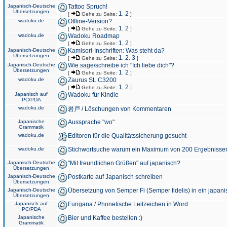
Japanisch-Deutsche
Tattoo Spruch!
Übersetzungen
1
2
[
Gehe zu Seite:
,
]
wadoku.de
Offline-Version?
1
2
[
Gehe zu Seite:
,
]
wadoku.de
Wadoku Roadmap
1
2
[
Gehe zu Seite:
,
]
Japanisch-Deutsche
Kamisori-Inschriften: Was steht da?
Übersetzungen
1
2
3
[
Gehe zu Seite:
,
,
]
Japanisch-Deutsche
Wie sage/schreibe ich "Ich liebe dich"?
Übersetzungen
1
2
[
Gehe zu Seite:
,
]
wadoku.de
Zaurus SL C3200
1
2
[
Gehe zu Seite:
,
]
Japanisch auf
Wadoku für Kindle
PC/PDA
wadoku.de
岩戸 / Löschungen von Kommentaren
Japanische
Aussprache "wo"
Grammatik
wadoku.de
Editoren für die Qualitätssicherung gesucht
wadoku.de
Stichwortsuche warum ein Maximum von 200 Ergebnisse
Japanisch-Deutsche
"Mit freundlichen Grüßen" auf japanisch?
Übersetzungen
Japanisch-Deutsche
Postkarte auf Japanisch schreiben
Übersetzungen
Japanisch-Deutsche
Übersetzung von Semper Fi (Semper fidelis) in ein japani
Übersetzungen
Japanisch auf
Furigana / Phonetische Leitzeichen in Word
PC/PDA
Japanische
Bier und Kaffee bestellen :)
Grammatik