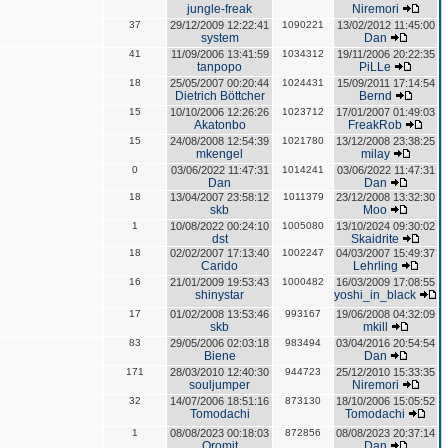
jungle-freak
Niremori
37
29/12/2009 12:22:41
1090221
13/02/2012 11:45:00
system
Dan
41
11/09/2006 13:41:59
1034312
19/11/2006 20:22:35
tanpopo
PiLLe
18
25/05/2007 00:20:44
1024431
15/09/2011 17:14:54
Dietrich Böttcher
Bernd
15
10/10/2006 12:26:26
1023712
17/01/2007 01:49:03
Akatonbo
FreakRob
15
24/08/2008 12:54:39
1021780
13/12/2008 23:38:25
mkengel
milay
0
03/06/2022 11:47:31
1014241
03/06/2022 11:47:31
Dan
Dan
18
13/04/2007 23:58:12
1011379
23/12/2008 13:32:30
skb
Moo
1
10/08/2022 00:24:10
1005080
13/10/2024 09:30:02
dst
Skaidrite
18
02/02/2007 17:13:40
1002247
04/03/2007 15:49:37
Carido
Lehrling
16
21/01/2009 19:53:43
1000482
16/03/2009 17:08:55
shinystar
yoshi_in_black
17
01/02/2008 13:53:46
993167
19/06/2008 04:32:09
skb
mkill
83
29/05/2006 02:03:18
983494
03/04/2016 20:54:54
Biene
Dan
171
28/03/2010 12:40:30
944723
25/12/2010 15:33:35
souljumper
Niremori
32
14/07/2006 18:51:16
873130
18/10/2006 15:05:52
Tomodachi
Tomodachi
1
08/08/2023 00:18:03
872856
08/08/2023 20:37:14
Oromit
Dan