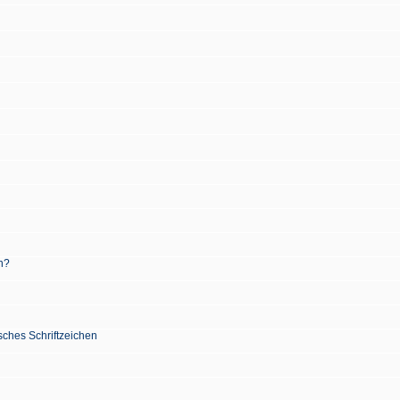
n?
sches Schriftzeichen