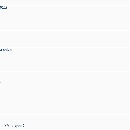
2011)
erfügbar
)
 im XML export?