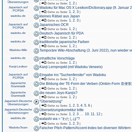
Übersetzungen
1
2
[
Gehe zu Seite:
,
]
Japanisch auf
Wadoku für Mac OS X Lexikon/Dictionary.app (9. Januar 
PC/PDA
1
2
3
[
Gehe zu Seite:
,
,
]
wadoku.de
kleines Rätsel aus Japan
1
2
3
[
Gehe zu Seite:
,
,
]
Japanisch auf
Japanisches OCR
PC/PDA
1
2
[
Gehe zu Seite:
,
]
wadoku.de
Deutsch-Japanisch für PDA
1
2
[
Gehe zu Seite:
,
]
wadoku.de
traditionelle japanische Farben
1
2
[
Gehe zu Seite:
,
]
Wadoku-Wiki
Temporäre Wiki-Abschaltung (3. Juni 2022), nun wieder v
wadoku.de
inhaltliche Vorschläge
1
2
[
Gehe zu Seite:
,
]
Kanji-Lexikon
Kanji Lernprojekt (mit Wadoku Verweis)
Japanisch auf
Eingabe ins "Suchenfenster" von Wadoku
PC/PDA
1
2
[
Gehe zu Seite:
,
]
Japanische
Die Bildung der TE-Form der Verben (Ombin-Form 音便形
Grammatik
1
2
[
Gehe zu Seite:
,
]
Japanische
die neuen Joyo-Kanjis?
Grammatik
1
2
[
Gehe zu Seite:
,
]
Japanisch-Deutsche
"Übersetzung"
Übersetzungen
1
2
3
4
5
6
[
Gehe zu Seite:
,
,
,
,
,
]
Japanisch-Deutsche
Übersetzungskorrektur bitte
Übersetzungen
1
2
3
10
11
12
[
Gehe zu Seite:
,
,
...
,
,
]
wadoku.de
watashi wa = "わたしは"?
1
2
3
[
Gehe zu Seite:
,
,
]
WadokuTeam
Falscher Pitch-Pattern/Accent-Index bei diversen Wörtern