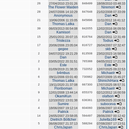
26
27/04/2010 23:01:26
848499
18/08/2010 03:48:33
The Flower Maiden
Niremori
28
24/07/2006 14:10:29
847648
21/02/2008 07:33:09
Anonymous
Dan
21
10/06/2006 11:15:05
845896
11/11/2012 16:41:12
Thomas Latka
Dan
39
06/03/2013 00:54:08
842055
12/02/2016 06:09:50
Kamisori
Dan
15
25/01/2011 20:07:15
816764
26/02/2011 12:31:49
Tristezza
Todius
17
20/06/2006 23:05:04
816727
26/04/2007 07:32:47
gegee
skb
2
04/07/2022 19:21:29
813508
23/02/2023 16:58:56
Dan
Dan
2
03/05/2022 20:31:51
765388
04/05/2022 17:21:38
Este
Este
3
01/09/2019 21:38:35
732052
12/07/2025 09:22:53
b4mbus
Michaelr
6
09/11/2006 03:01:40
730982
26/07/2009 15:45:27
Thomas Latka
ShinichiHara
2
19/11/2020 21:37:08
667300
17/07/2025 08:57:31
Floriboman
Michaelr
9
12/01/2008 13:44:14
655370
02/12/2012 16:00:59
OkamiKun
olafson
2
12/10/2022 13:01:38
636361
12/09/2025 20:06:51
Sumire
suboceva
4
18/06/2007 19:12:14
604060
19/06/2007 10:43:26
Patrick
Patrick
14
24/05/2007 23:58:05
594497
28/06/2007 00:12:42
Dietrich Böttcher
Julietta169
5
06/08/2007 21:37:13
588294
07/08/2007 17:13:51
ChrisJapan
ChrisJapan