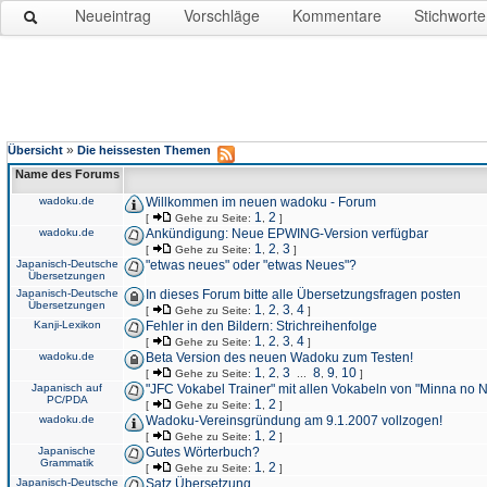
Neueintrag
Vorschläge
Kommentare
Stichworte
»
Übersicht
Die heissesten Themen
Name des Forums
wadoku.de
Willkommen im neuen wadoku - Forum
1
2
[
Gehe zu Seite:
,
]
wadoku.de
Ankündigung: Neue EPWING-Version verfügbar
1
2
3
[
Gehe zu Seite:
,
,
]
Japanisch-Deutsche
"etwas neues" oder "etwas Neues"?
Übersetzungen
Japanisch-Deutsche
In dieses Forum bitte alle Übersetzungsfragen posten
Übersetzungen
1
2
3
4
[
Gehe zu Seite:
,
,
,
]
Kanji-Lexikon
Fehler in den Bildern: Strichreihenfolge
1
2
3
4
[
Gehe zu Seite:
,
,
,
]
wadoku.de
Beta Version des neuen Wadoku zum Testen!
1
2
3
8
9
10
[
Gehe zu Seite:
,
,
...
,
,
]
Japanisch auf
"JFC Vokabel Trainer" mit allen Vokabeln von "Minna no 
PC/PDA
1
2
[
Gehe zu Seite:
,
]
wadoku.de
Wadoku-Vereinsgründung am 9.1.2007 vollzogen!
1
2
[
Gehe zu Seite:
,
]
Japanische
Gutes Wörterbuch?
Grammatik
1
2
[
Gehe zu Seite:
,
]
Japanisch-Deutsche
Satz Übersetzung