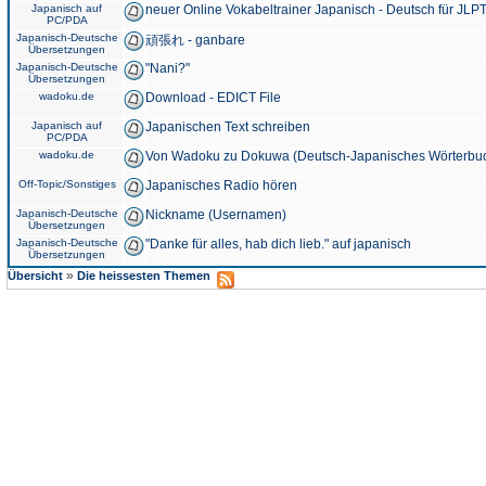
Japanisch auf
neuer Online Vokabeltrainer Japanisch - Deutsch für JLPT
PC/PDA
Japanisch-Deutsche
頑張れ - ganbare
Übersetzungen
Japanisch-Deutsche
"Nani?"
Übersetzungen
wadoku.de
Download - EDICT File
Japanisch auf
Japanischen Text schreiben
PC/PDA
wadoku.de
Von Wadoku zu Dokuwa (Deutsch-Japanisches Wörterbu
Off-Topic/Sonstiges
Japanisches Radio hören
Japanisch-Deutsche
Nickname (Usernamen)
Übersetzungen
Japanisch-Deutsche
"Danke für alles, hab dich lieb." auf japanisch
Übersetzungen
»
Übersicht
Die heissesten Themen