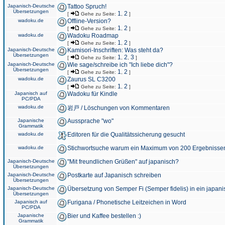
Japanisch-Deutsche
Tattoo Spruch!
Übersetzungen
1
2
[
Gehe zu Seite:
,
]
wadoku.de
Offline-Version?
1
2
[
Gehe zu Seite:
,
]
wadoku.de
Wadoku Roadmap
1
2
[
Gehe zu Seite:
,
]
Japanisch-Deutsche
Kamisori-Inschriften: Was steht da?
Übersetzungen
1
2
3
[
Gehe zu Seite:
,
,
]
Japanisch-Deutsche
Wie sage/schreibe ich "Ich liebe dich"?
Übersetzungen
1
2
[
Gehe zu Seite:
,
]
wadoku.de
Zaurus SL C3200
1
2
[
Gehe zu Seite:
,
]
Japanisch auf
Wadoku für Kindle
PC/PDA
wadoku.de
岩戸 / Löschungen von Kommentaren
Japanische
Aussprache "wo"
Grammatik
wadoku.de
Editoren für die Qualitätssicherung gesucht
wadoku.de
Stichwortsuche warum ein Maximum von 200 Ergebnisse
Japanisch-Deutsche
"Mit freundlichen Grüßen" auf japanisch?
Übersetzungen
Japanisch-Deutsche
Postkarte auf Japanisch schreiben
Übersetzungen
Japanisch-Deutsche
Übersetzung von Semper Fi (Semper fidelis) in ein japani
Übersetzungen
Japanisch auf
Furigana / Phonetische Leitzeichen in Word
PC/PDA
Japanische
Bier und Kaffee bestellen :)
Grammatik