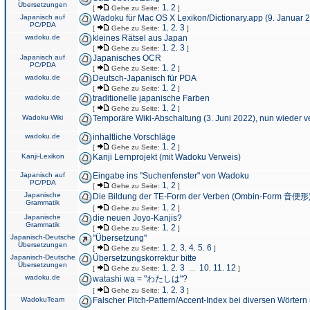
Übersetzungen
1
2
[
Gehe zu Seite:
,
]
Japanisch auf
Wadoku für Mac OS X Lexikon/Dictionary.app (9. Januar 
PC/PDA
1
2
3
[
Gehe zu Seite:
,
,
]
wadoku.de
kleines Rätsel aus Japan
1
2
3
[
Gehe zu Seite:
,
,
]
Japanisch auf
Japanisches OCR
PC/PDA
1
2
[
Gehe zu Seite:
,
]
wadoku.de
Deutsch-Japanisch für PDA
1
2
[
Gehe zu Seite:
,
]
wadoku.de
traditionelle japanische Farben
1
2
[
Gehe zu Seite:
,
]
Wadoku-Wiki
Temporäre Wiki-Abschaltung (3. Juni 2022), nun wieder v
wadoku.de
inhaltliche Vorschläge
1
2
[
Gehe zu Seite:
,
]
Kanji-Lexikon
Kanji Lernprojekt (mit Wadoku Verweis)
Japanisch auf
Eingabe ins "Suchenfenster" von Wadoku
PC/PDA
1
2
[
Gehe zu Seite:
,
]
Japanische
Die Bildung der TE-Form der Verben (Ombin-Form 音便形
Grammatik
1
2
[
Gehe zu Seite:
,
]
Japanische
die neuen Joyo-Kanjis?
Grammatik
1
2
[
Gehe zu Seite:
,
]
Japanisch-Deutsche
"Übersetzung"
Übersetzungen
1
2
3
4
5
6
[
Gehe zu Seite:
,
,
,
,
,
]
Japanisch-Deutsche
Übersetzungskorrektur bitte
Übersetzungen
1
2
3
10
11
12
[
Gehe zu Seite:
,
,
...
,
,
]
wadoku.de
watashi wa = "わたしは"?
1
2
3
[
Gehe zu Seite:
,
,
]
WadokuTeam
Falscher Pitch-Pattern/Accent-Index bei diversen Wörtern