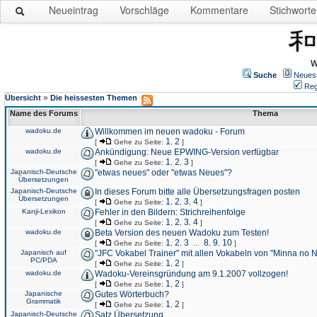
Neueintrag
Vorschläge
Kommentare
Stichworte
W
Suche
Neues
Reg
»
Übersicht
Die heissesten Themen
Name des Forums
Thema
wadoku.de
Willkommen im neuen wadoku - Forum
1
2
[
Gehe zu Seite:
,
]
wadoku.de
Ankündigung: Neue EPWING-Version verfügbar
1
2
3
[
Gehe zu Seite:
,
,
]
Japanisch-Deutsche
"etwas neues" oder "etwas Neues"?
Übersetzungen
Japanisch-Deutsche
In dieses Forum bitte alle Übersetzungsfragen posten
Übersetzungen
1
2
3
4
[
Gehe zu Seite:
,
,
,
]
Kanji-Lexikon
Fehler in den Bildern: Strichreihenfolge
1
2
3
4
[
Gehe zu Seite:
,
,
,
]
wadoku.de
Beta Version des neuen Wadoku zum Testen!
1
2
3
8
9
10
[
Gehe zu Seite:
,
,
...
,
,
]
Japanisch auf
"JFC Vokabel Trainer" mit allen Vokabeln von "Minna no 
PC/PDA
1
2
[
Gehe zu Seite:
,
]
wadoku.de
Wadoku-Vereinsgründung am 9.1.2007 vollzogen!
1
2
[
Gehe zu Seite:
,
]
Japanische
Gutes Wörterbuch?
Grammatik
1
2
[
Gehe zu Seite:
,
]
Japanisch-Deutsche
Satz Übersetzung