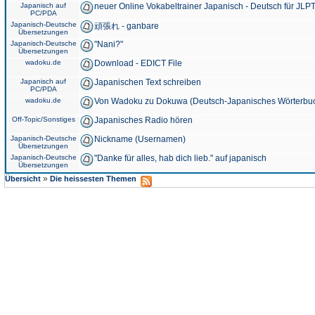
Japanisch auf
neuer Online Vokabeltrainer Japanisch - Deutsch für JLPT
PC/PDA
Japanisch-Deutsche
頑張れ - ganbare
Übersetzungen
Japanisch-Deutsche
"Nani?"
Übersetzungen
wadoku.de
Download - EDICT File
Japanisch auf
Japanischen Text schreiben
PC/PDA
wadoku.de
Von Wadoku zu Dokuwa (Deutsch-Japanisches Wörterbu
Off-Topic/Sonstiges
Japanisches Radio hören
Japanisch-Deutsche
Nickname (Usernamen)
Übersetzungen
Japanisch-Deutsche
"Danke für alles, hab dich lieb." auf japanisch
Übersetzungen
»
Übersicht
Die heissesten Themen