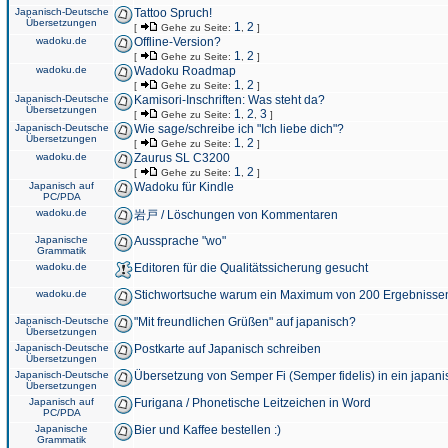
Japanisch-Deutsche
Tattoo Spruch!
Übersetzungen
1
2
[
Gehe zu Seite:
,
]
wadoku.de
Offline-Version?
1
2
[
Gehe zu Seite:
,
]
wadoku.de
Wadoku Roadmap
1
2
[
Gehe zu Seite:
,
]
Japanisch-Deutsche
Kamisori-Inschriften: Was steht da?
Übersetzungen
1
2
3
[
Gehe zu Seite:
,
,
]
Japanisch-Deutsche
Wie sage/schreibe ich "Ich liebe dich"?
Übersetzungen
1
2
[
Gehe zu Seite:
,
]
wadoku.de
Zaurus SL C3200
1
2
[
Gehe zu Seite:
,
]
Japanisch auf
Wadoku für Kindle
PC/PDA
wadoku.de
岩戸 / Löschungen von Kommentaren
Japanische
Aussprache "wo"
Grammatik
wadoku.de
Editoren für die Qualitätssicherung gesucht
wadoku.de
Stichwortsuche warum ein Maximum von 200 Ergebnisse
Japanisch-Deutsche
"Mit freundlichen Grüßen" auf japanisch?
Übersetzungen
Japanisch-Deutsche
Postkarte auf Japanisch schreiben
Übersetzungen
Japanisch-Deutsche
Übersetzung von Semper Fi (Semper fidelis) in ein japani
Übersetzungen
Japanisch auf
Furigana / Phonetische Leitzeichen in Word
PC/PDA
Japanische
Bier und Kaffee bestellen :)
Grammatik