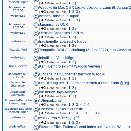
Übersetzungen
1
2
[
Gehe zu Seite:
,
]
Japanisch auf
Wadoku für Mac OS X Lexikon/Dictionary.app (9. Januar 
PC/PDA
1
2
3
[
Gehe zu Seite:
,
,
]
wadoku.de
kleines Rätsel aus Japan
1
2
3
[
Gehe zu Seite:
,
,
]
Japanisch auf
Japanisches OCR
PC/PDA
1
2
[
Gehe zu Seite:
,
]
wadoku.de
Deutsch-Japanisch für PDA
1
2
[
Gehe zu Seite:
,
]
wadoku.de
traditionelle japanische Farben
1
2
[
Gehe zu Seite:
,
]
Wadoku-Wiki
Temporäre Wiki-Abschaltung (3. Juni 2022), nun wieder v
wadoku.de
inhaltliche Vorschläge
1
2
[
Gehe zu Seite:
,
]
Kanji-Lexikon
Kanji Lernprojekt (mit Wadoku Verweis)
Japanisch auf
Eingabe ins "Suchenfenster" von Wadoku
PC/PDA
1
2
[
Gehe zu Seite:
,
]
Japanische
Die Bildung der TE-Form der Verben (Ombin-Form 音便形
Grammatik
1
2
[
Gehe zu Seite:
,
]
Japanische
die neuen Joyo-Kanjis?
Grammatik
1
2
[
Gehe zu Seite:
,
]
Japanisch-Deutsche
"Übersetzung"
Übersetzungen
1
2
3
4
5
6
[
Gehe zu Seite:
,
,
,
,
,
]
Japanisch-Deutsche
Übersetzungskorrektur bitte
Übersetzungen
1
2
3
10
11
12
[
Gehe zu Seite:
,
,
...
,
,
]
wadoku.de
watashi wa = "わたしは"?
1
2
3
[
Gehe zu Seite:
,
,
]
WadokuTeam
Falscher Pitch-Pattern/Accent-Index bei diversen Wörtern