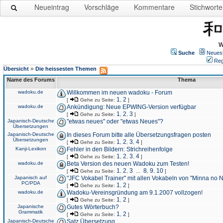
Neueintrag
Vorschläge
Kommentare
Stichworte
W
Suche
Neues
Reg
»
Übersicht
Die heissesten Themen
Name des Forums
Thema
wadoku.de
Willkommen im neuen wadoku - Forum
1
2
[
Gehe zu Seite:
,
]
wadoku.de
Ankündigung: Neue EPWING-Version verfügbar
1
2
3
[
Gehe zu Seite:
,
,
]
Japanisch-Deutsche
"etwas neues" oder "etwas Neues"?
Übersetzungen
Japanisch-Deutsche
In dieses Forum bitte alle Übersetzungsfragen posten
Übersetzungen
1
2
3
4
[
Gehe zu Seite:
,
,
,
]
Kanji-Lexikon
Fehler in den Bildern: Strichreihenfolge
1
2
3
4
[
Gehe zu Seite:
,
,
,
]
wadoku.de
Beta Version des neuen Wadoku zum Testen!
1
2
3
8
9
10
[
Gehe zu Seite:
,
,
...
,
,
]
Japanisch auf
"JFC Vokabel Trainer" mit allen Vokabeln von "Minna no 
PC/PDA
1
2
[
Gehe zu Seite:
,
]
wadoku.de
Wadoku-Vereinsgründung am 9.1.2007 vollzogen!
1
2
[
Gehe zu Seite:
,
]
Japanische
Gutes Wörterbuch?
Grammatik
1
2
[
Gehe zu Seite:
,
]
Japanisch-Deutsche
Satz Übersetzung