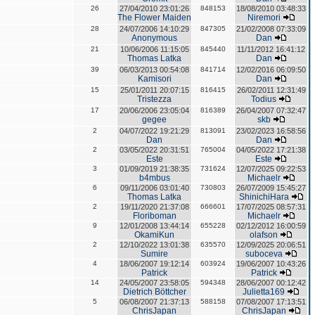
26
27/04/2010 23:01:26
848153
18/08/2010 03:48:33
The Flower Maiden
Niremori
28
24/07/2006 14:10:29
847305
21/02/2008 07:33:09
Anonymous
Dan
21
10/06/2006 11:15:05
845440
11/11/2012 16:41:12
Thomas Latka
Dan
39
06/03/2013 00:54:08
841714
12/02/2016 06:09:50
Kamisori
Dan
15
25/01/2011 20:07:15
816415
26/02/2011 12:31:49
Tristezza
Todius
17
20/06/2006 23:05:04
816389
26/04/2007 07:32:47
gegee
skb
2
04/07/2022 19:21:29
813091
23/02/2023 16:58:56
Dan
Dan
2
03/05/2022 20:31:51
765004
04/05/2022 17:21:38
Este
Este
3
01/09/2019 21:38:35
731624
12/07/2025 09:22:53
b4mbus
Michaelr
6
09/11/2006 03:01:40
730803
26/07/2009 15:45:27
Thomas Latka
ShinichiHara
2
19/11/2020 21:37:08
666601
17/07/2025 08:57:31
Floriboman
Michaelr
9
12/01/2008 13:44:14
655228
02/12/2012 16:00:59
OkamiKun
olafson
2
12/10/2022 13:01:38
635570
12/09/2025 20:06:51
Sumire
suboceva
4
18/06/2007 19:12:14
603924
19/06/2007 10:43:26
Patrick
Patrick
14
24/05/2007 23:58:05
594348
28/06/2007 00:12:42
Dietrich Böttcher
Julietta169
5
06/08/2007 21:37:13
588158
07/08/2007 17:13:51
ChrisJapan
ChrisJapan