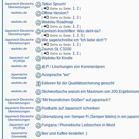
Japanisch-Deutsche
Tattoo Spruch!
Übersetzungen
1
2
[
Gehe zu Seite:
,
]
wadoku.de
Offline-Version?
1
2
[
Gehe zu Seite:
,
]
wadoku.de
Wadoku Roadmap
1
2
[
Gehe zu Seite:
,
]
Japanisch-Deutsche
Kamisori-Inschriften: Was steht da?
Übersetzungen
1
2
3
[
Gehe zu Seite:
,
,
]
Japanisch-Deutsche
Wie sage/schreibe ich "Ich liebe dich"?
Übersetzungen
1
2
[
Gehe zu Seite:
,
]
wadoku.de
Zaurus SL C3200
1
2
[
Gehe zu Seite:
,
]
Japanisch auf
Wadoku für Kindle
PC/PDA
wadoku.de
岩戸 / Löschungen von Kommentaren
Japanische
Aussprache "wo"
Grammatik
wadoku.de
Editoren für die Qualitätssicherung gesucht
wadoku.de
Stichwortsuche warum ein Maximum von 200 Ergebnisse
Japanisch-Deutsche
"Mit freundlichen Grüßen" auf japanisch?
Übersetzungen
Japanisch-Deutsche
Postkarte auf Japanisch schreiben
Übersetzungen
Japanisch-Deutsche
Übersetzung von Semper Fi (Semper fidelis) in ein japani
Übersetzungen
Japanisch auf
Furigana / Phonetische Leitzeichen in Word
PC/PDA
Japanische
Bier und Kaffee bestellen :)
Grammatik