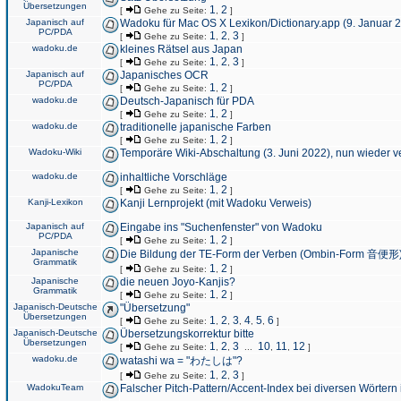
Übersetzungen
1
2
[
Gehe zu Seite:
,
]
Japanisch auf
Wadoku für Mac OS X Lexikon/Dictionary.app (9. Januar 
PC/PDA
1
2
3
[
Gehe zu Seite:
,
,
]
wadoku.de
kleines Rätsel aus Japan
1
2
3
[
Gehe zu Seite:
,
,
]
Japanisch auf
Japanisches OCR
PC/PDA
1
2
[
Gehe zu Seite:
,
]
wadoku.de
Deutsch-Japanisch für PDA
1
2
[
Gehe zu Seite:
,
]
wadoku.de
traditionelle japanische Farben
1
2
[
Gehe zu Seite:
,
]
Wadoku-Wiki
Temporäre Wiki-Abschaltung (3. Juni 2022), nun wieder v
wadoku.de
inhaltliche Vorschläge
1
2
[
Gehe zu Seite:
,
]
Kanji-Lexikon
Kanji Lernprojekt (mit Wadoku Verweis)
Japanisch auf
Eingabe ins "Suchenfenster" von Wadoku
PC/PDA
1
2
[
Gehe zu Seite:
,
]
Japanische
Die Bildung der TE-Form der Verben (Ombin-Form 音便形
Grammatik
1
2
[
Gehe zu Seite:
,
]
Japanische
die neuen Joyo-Kanjis?
Grammatik
1
2
[
Gehe zu Seite:
,
]
Japanisch-Deutsche
"Übersetzung"
Übersetzungen
1
2
3
4
5
6
[
Gehe zu Seite:
,
,
,
,
,
]
Japanisch-Deutsche
Übersetzungskorrektur bitte
Übersetzungen
1
2
3
10
11
12
[
Gehe zu Seite:
,
,
...
,
,
]
wadoku.de
watashi wa = "わたしは"?
1
2
3
[
Gehe zu Seite:
,
,
]
WadokuTeam
Falscher Pitch-Pattern/Accent-Index bei diversen Wörtern