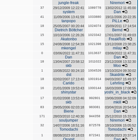
jungle-freak
Niremori
37
29/12/2009 12:22:41
1089778
13/02/2012 11:45:00
system
Dan
41
11/09/2006 13:41:59
1033880
19/11/2006 20:22:35
tanpopo
PiLLe
18
25/05/2007 00:20:44
1024074
15/09/2011 17:14:54
Dietrich Böttcher
Bernd
15
10/10/2006 12:26:26
1023342
17/01/2007 01:49:03
Akatonbo
FreakRob
15
24/08/2008 12:54:39
1021398
13/12/2008 23:38:25
mkengel
milay
0
03/06/2022 11:47:31
1013637
03/06/2022 11:47:31
Dan
Dan
18
13/04/2007 23:58:12
1011022
23/12/2008 13:32:30
skb
Moo
1
10/08/2022 00:24:10
1004526
13/10/2024 09:30:02
dst
Skaidrite
18
02/02/2007 17:13:40
1001914
04/03/2007 15:49:37
Carido
Lehrling
16
21/01/2009 19:53:43
1000144
16/03/2009 17:08:55
shinystar
yoshi_in_black
17
01/02/2008 13:53:46
992801
19/06/2008 04:32:09
skb
mkill
83
29/05/2006 02:03:18
983081
03/04/2016 20:54:54
Biene
Dan
171
28/03/2010 12:40:30
944358
25/12/2010 15:33:35
souljumper
Niremori
32
14/07/2006 18:51:16
872578
18/10/2006 15:05:52
Tomodachi
Tomodachi
1
08/08/2023 00:18:03
872341
08/08/2023 20:37:14
Oromit
Dan