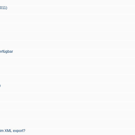
2011)
erfügbar
)
 im XML export?