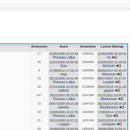
Antworten
Autor
Ansichten
Letzter Beitrag
17
22/05/2006 23:13:18
1506331
31/05/2008 16:28:55
Thomas Latka
hv
36
11/01/2009 16:55:45
1504495
13/04/2020 21:18:08
Dan
McDohl
5
27/08/2012 17:16:13
1299596
30/08/2012 03:45:29
may
Niremori
53
18/12/2006 16:01:46
1291063
08/07/2007 10:27:57
Thomas Latka
Leetah
46
27/11/2006 15:45:59
1219603
29/07/2012 18:11:18
ralferly
gegee
147
28/11/2007 00:25:39
1201586
01/11/2011 16:59:19
Thomas Latka
Marksman
15
09/07/2009 08:23:28
1194142
26/10/2014 09:39:39
elwello
RealNoob1
18
12/08/2006 14:22:35
1134609
17/08/2014 12:52:57
Thomas Latka
Dan
21
03/11/2008 18:37:11
1126746
22/01/2018 01:50:55
Loggos
zongoku
20
10/08/2008 19:02:43
1090643
18/08/2008 15:50:11