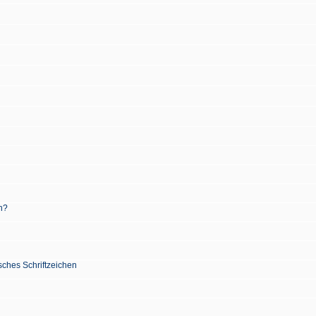
n?
sches Schriftzeichen