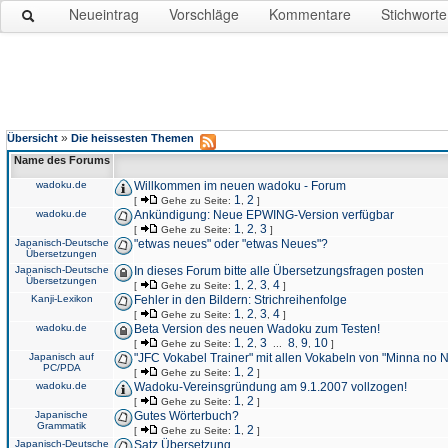
Neueintrag
Vorschläge
Kommentare
Stichworte
»
Übersicht
Die heissesten Themen
Name des Forums
wadoku.de
Willkommen im neuen wadoku - Forum
1
2
[
Gehe zu Seite:
,
]
wadoku.de
Ankündigung: Neue EPWING-Version verfügbar
1
2
3
[
Gehe zu Seite:
,
,
]
Japanisch-Deutsche
"etwas neues" oder "etwas Neues"?
Übersetzungen
Japanisch-Deutsche
In dieses Forum bitte alle Übersetzungsfragen posten
Übersetzungen
1
2
3
4
[
Gehe zu Seite:
,
,
,
]
Kanji-Lexikon
Fehler in den Bildern: Strichreihenfolge
1
2
3
4
[
Gehe zu Seite:
,
,
,
]
wadoku.de
Beta Version des neuen Wadoku zum Testen!
1
2
3
8
9
10
[
Gehe zu Seite:
,
,
...
,
,
]
Japanisch auf
"JFC Vokabel Trainer" mit allen Vokabeln von "Minna no 
PC/PDA
1
2
[
Gehe zu Seite:
,
]
wadoku.de
Wadoku-Vereinsgründung am 9.1.2007 vollzogen!
1
2
[
Gehe zu Seite:
,
]
Japanische
Gutes Wörterbuch?
Grammatik
1
2
[
Gehe zu Seite:
,
]
Japanisch-Deutsche
Satz Übersetzung