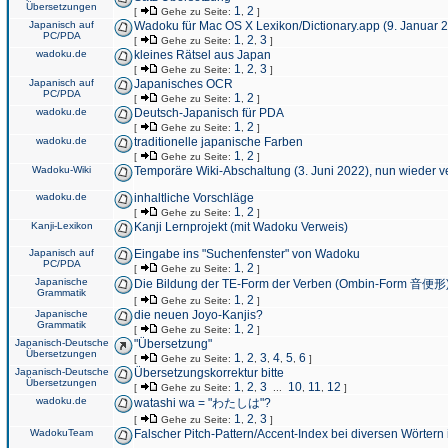
Übersetzungen
1
2
[
Gehe zu Seite:
,
]
Japanisch auf
Wadoku für Mac OS X Lexikon/Dictionary.app (9. Januar 
PC/PDA
1
2
3
[
Gehe zu Seite:
,
,
]
wadoku.de
kleines Rätsel aus Japan
1
2
3
[
Gehe zu Seite:
,
,
]
Japanisch auf
Japanisches OCR
PC/PDA
1
2
[
Gehe zu Seite:
,
]
wadoku.de
Deutsch-Japanisch für PDA
1
2
[
Gehe zu Seite:
,
]
wadoku.de
traditionelle japanische Farben
1
2
[
Gehe zu Seite:
,
]
Wadoku-Wiki
Temporäre Wiki-Abschaltung (3. Juni 2022), nun wieder v
wadoku.de
inhaltliche Vorschläge
1
2
[
Gehe zu Seite:
,
]
Kanji-Lexikon
Kanji Lernprojekt (mit Wadoku Verweis)
Japanisch auf
Eingabe ins "Suchenfenster" von Wadoku
PC/PDA
1
2
[
Gehe zu Seite:
,
]
Japanische
Die Bildung der TE-Form der Verben (Ombin-Form 音便形
Grammatik
1
2
[
Gehe zu Seite:
,
]
Japanische
die neuen Joyo-Kanjis?
Grammatik
1
2
[
Gehe zu Seite:
,
]
Japanisch-Deutsche
"Übersetzung"
Übersetzungen
1
2
3
4
5
6
[
Gehe zu Seite:
,
,
,
,
,
]
Japanisch-Deutsche
Übersetzungskorrektur bitte
Übersetzungen
1
2
3
10
11
12
[
Gehe zu Seite:
,
,
...
,
,
]
wadoku.de
watashi wa = "わたしは"?
1
2
3
[
Gehe zu Seite:
,
,
]
WadokuTeam
Falscher Pitch-Pattern/Accent-Index bei diversen Wörtern