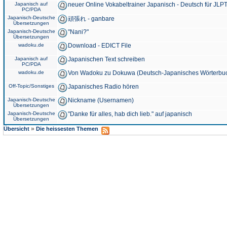
Japanisch auf
neuer Online Vokabeltrainer Japanisch - Deutsch für JLPT
PC/PDA
Japanisch-Deutsche
頑張れ - ganbare
Übersetzungen
Japanisch-Deutsche
"Nani?"
Übersetzungen
wadoku.de
Download - EDICT File
Japanisch auf
Japanischen Text schreiben
PC/PDA
wadoku.de
Von Wadoku zu Dokuwa (Deutsch-Japanisches Wörterbu
Off-Topic/Sonstiges
Japanisches Radio hören
Japanisch-Deutsche
Nickname (Usernamen)
Übersetzungen
Japanisch-Deutsche
"Danke für alles, hab dich lieb." auf japanisch
Übersetzungen
»
Übersicht
Die heissesten Themen