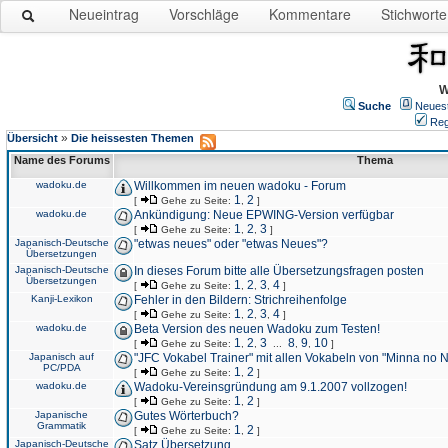
Neueintrag
Vorschläge
Kommentare
Stichworte
W
Suche
Neues
Reg
»
Übersicht
Die heissesten Themen
Name des Forums
Thema
wadoku.de
Willkommen im neuen wadoku - Forum
1
2
[
Gehe zu Seite:
,
]
wadoku.de
Ankündigung: Neue EPWING-Version verfügbar
1
2
3
[
Gehe zu Seite:
,
,
]
Japanisch-Deutsche
"etwas neues" oder "etwas Neues"?
Übersetzungen
Japanisch-Deutsche
In dieses Forum bitte alle Übersetzungsfragen posten
Übersetzungen
1
2
3
4
[
Gehe zu Seite:
,
,
,
]
Kanji-Lexikon
Fehler in den Bildern: Strichreihenfolge
1
2
3
4
[
Gehe zu Seite:
,
,
,
]
wadoku.de
Beta Version des neuen Wadoku zum Testen!
1
2
3
8
9
10
[
Gehe zu Seite:
,
,
...
,
,
]
Japanisch auf
"JFC Vokabel Trainer" mit allen Vokabeln von "Minna no 
PC/PDA
1
2
[
Gehe zu Seite:
,
]
wadoku.de
Wadoku-Vereinsgründung am 9.1.2007 vollzogen!
1
2
[
Gehe zu Seite:
,
]
Japanische
Gutes Wörterbuch?
Grammatik
1
2
[
Gehe zu Seite:
,
]
Japanisch-Deutsche
Satz Übersetzung