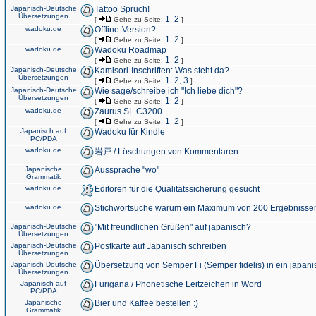
Japanisch-Deutsche
Tattoo Spruch!
Übersetzungen
1
2
[
Gehe zu Seite:
,
]
wadoku.de
Offline-Version?
1
2
[
Gehe zu Seite:
,
]
wadoku.de
Wadoku Roadmap
1
2
[
Gehe zu Seite:
,
]
Japanisch-Deutsche
Kamisori-Inschriften: Was steht da?
Übersetzungen
1
2
3
[
Gehe zu Seite:
,
,
]
Japanisch-Deutsche
Wie sage/schreibe ich "Ich liebe dich"?
Übersetzungen
1
2
[
Gehe zu Seite:
,
]
wadoku.de
Zaurus SL C3200
1
2
[
Gehe zu Seite:
,
]
Japanisch auf
Wadoku für Kindle
PC/PDA
wadoku.de
岩戸 / Löschungen von Kommentaren
Japanische
Aussprache "wo"
Grammatik
wadoku.de
Editoren für die Qualitätssicherung gesucht
wadoku.de
Stichwortsuche warum ein Maximum von 200 Ergebnisse
Japanisch-Deutsche
"Mit freundlichen Grüßen" auf japanisch?
Übersetzungen
Japanisch-Deutsche
Postkarte auf Japanisch schreiben
Übersetzungen
Japanisch-Deutsche
Übersetzung von Semper Fi (Semper fidelis) in ein japani
Übersetzungen
Japanisch auf
Furigana / Phonetische Leitzeichen in Word
PC/PDA
Japanische
Bier und Kaffee bestellen :)
Grammatik