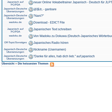
Japanisch auf
neuer Online Vokabeltrainer Japanisch - Deutsch für JLPT
PC/PDA
Japanisch-Deutsche
頑張れ - ganbare
Übersetzungen
Japanisch-Deutsche
"Nani?"
Übersetzungen
wadoku.de
Download - EDICT File
Japanisch auf
Japanischen Text schreiben
PC/PDA
wadoku.de
Von Wadoku zu Dokuwa (Deutsch-Japanisches Wörterbu
Off-Topic/Sonstiges
Japanisches Radio hören
Japanisch-Deutsche
Nickname (Usernamen)
Übersetzungen
Japanisch-Deutsche
"Danke für alles, hab dich lieb." auf japanisch
Übersetzungen
»
Übersicht
Die heissesten Themen