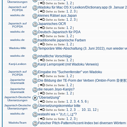
Übersetzungen
1
2
[
Gehe zu Seite:
,
]
Japanisch auf
Wadoku für Mac OS X Lexikon/Dictionary.app (9. Januar 
PC/PDA
1
2
3
[
Gehe zu Seite:
,
,
]
wadoku.de
kleines Rätsel aus Japan
1
2
3
[
Gehe zu Seite:
,
,
]
Japanisch auf
Japanisches OCR
PC/PDA
1
2
[
Gehe zu Seite:
,
]
wadoku.de
Deutsch-Japanisch für PDA
1
2
[
Gehe zu Seite:
,
]
wadoku.de
traditionelle japanische Farben
1
2
[
Gehe zu Seite:
,
]
Wadoku-Wiki
Temporäre Wiki-Abschaltung (3. Juni 2022), nun wieder v
wadoku.de
inhaltliche Vorschläge
1
2
[
Gehe zu Seite:
,
]
Kanji-Lexikon
Kanji Lernprojekt (mit Wadoku Verweis)
Japanisch auf
Eingabe ins "Suchenfenster" von Wadoku
PC/PDA
1
2
[
Gehe zu Seite:
,
]
Japanische
Die Bildung der TE-Form der Verben (Ombin-Form 音便形
Grammatik
1
2
[
Gehe zu Seite:
,
]
Japanische
die neuen Joyo-Kanjis?
Grammatik
1
2
[
Gehe zu Seite:
,
]
Japanisch-Deutsche
"Übersetzung"
Übersetzungen
1
2
3
4
5
6
[
Gehe zu Seite:
,
,
,
,
,
]
Japanisch-Deutsche
Übersetzungskorrektur bitte
Übersetzungen
1
2
3
10
11
12
[
Gehe zu Seite:
,
,
...
,
,
]
wadoku.de
watashi wa = "わたしは"?
1
2
3
[
Gehe zu Seite:
,
,
]
WadokuTeam
Falscher Pitch-Pattern/Accent-Index bei diversen Wörtern