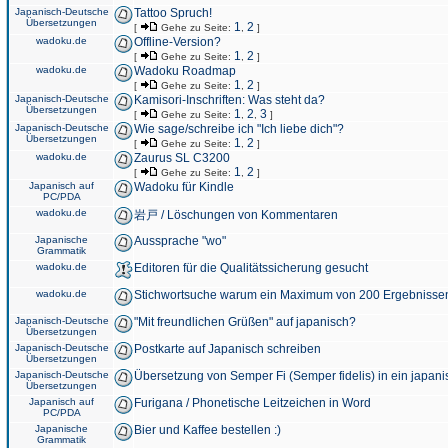
Japanisch-Deutsche
Tattoo Spruch!
Übersetzungen
1
2
[
Gehe zu Seite:
,
]
wadoku.de
Offline-Version?
1
2
[
Gehe zu Seite:
,
]
wadoku.de
Wadoku Roadmap
1
2
[
Gehe zu Seite:
,
]
Japanisch-Deutsche
Kamisori-Inschriften: Was steht da?
Übersetzungen
1
2
3
[
Gehe zu Seite:
,
,
]
Japanisch-Deutsche
Wie sage/schreibe ich "Ich liebe dich"?
Übersetzungen
1
2
[
Gehe zu Seite:
,
]
wadoku.de
Zaurus SL C3200
1
2
[
Gehe zu Seite:
,
]
Japanisch auf
Wadoku für Kindle
PC/PDA
wadoku.de
岩戸 / Löschungen von Kommentaren
Japanische
Aussprache "wo"
Grammatik
wadoku.de
Editoren für die Qualitätssicherung gesucht
wadoku.de
Stichwortsuche warum ein Maximum von 200 Ergebnisse
Japanisch-Deutsche
"Mit freundlichen Grüßen" auf japanisch?
Übersetzungen
Japanisch-Deutsche
Postkarte auf Japanisch schreiben
Übersetzungen
Japanisch-Deutsche
Übersetzung von Semper Fi (Semper fidelis) in ein japani
Übersetzungen
Japanisch auf
Furigana / Phonetische Leitzeichen in Word
PC/PDA
Japanische
Bier und Kaffee bestellen :)
Grammatik