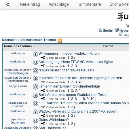
Neueintrag
Vorschläge
Kommentare
Stichworte
W
Suche
Neues
Reg
»
Übersicht
Die heissesten Themen
Name des Forums
Thema
wadoku.de
Willkommen im neuen wadoku - Forum
1
2
[
Gehe zu Seite:
,
]
wadoku.de
Ankündigung: Neue EPWING-Version verfügbar
1
2
3
[
Gehe zu Seite:
,
,
]
Japanisch-Deutsche
"etwas neues" oder "etwas Neues"?
Übersetzungen
Japanisch-Deutsche
In dieses Forum bitte alle Übersetzungsfragen posten
Übersetzungen
1
2
3
4
[
Gehe zu Seite:
,
,
,
]
Kanji-Lexikon
Fehler in den Bildern: Strichreihenfolge
1
2
3
4
[
Gehe zu Seite:
,
,
,
]
wadoku.de
Beta Version des neuen Wadoku zum Testen!
1
2
3
8
9
10
[
Gehe zu Seite:
,
,
...
,
,
]
Japanisch auf
"JFC Vokabel Trainer" mit allen Vokabeln von "Minna no 
PC/PDA
1
2
[
Gehe zu Seite:
,
]
wadoku.de
Wadoku-Vereinsgründung am 9.1.2007 vollzogen!
1
2
[
Gehe zu Seite:
,
]
Japanische
Gutes Wörterbuch?
Grammatik
1
2
[
Gehe zu Seite:
,
]
Japanisch-Deutsche
Satz Übersetzung