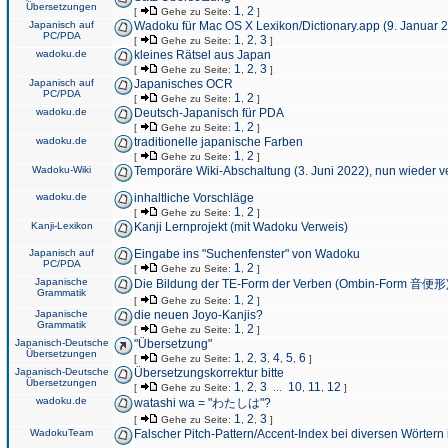
Übersetzungen
1
2
[
Gehe zu Seite:
,
]
Japanisch auf
Wadoku für Mac OS X Lexikon/Dictionary.app (9. Januar 
PC/PDA
1
2
3
[
Gehe zu Seite:
,
,
]
wadoku.de
kleines Rätsel aus Japan
1
2
3
[
Gehe zu Seite:
,
,
]
Japanisch auf
Japanisches OCR
PC/PDA
1
2
[
Gehe zu Seite:
,
]
wadoku.de
Deutsch-Japanisch für PDA
1
2
[
Gehe zu Seite:
,
]
wadoku.de
traditionelle japanische Farben
1
2
[
Gehe zu Seite:
,
]
Wadoku-Wiki
Temporäre Wiki-Abschaltung (3. Juni 2022), nun wieder v
wadoku.de
inhaltliche Vorschläge
1
2
[
Gehe zu Seite:
,
]
Kanji-Lexikon
Kanji Lernprojekt (mit Wadoku Verweis)
Japanisch auf
Eingabe ins "Suchenfenster" von Wadoku
PC/PDA
1
2
[
Gehe zu Seite:
,
]
Japanische
Die Bildung der TE-Form der Verben (Ombin-Form 音便形
Grammatik
1
2
[
Gehe zu Seite:
,
]
Japanische
die neuen Joyo-Kanjis?
Grammatik
1
2
[
Gehe zu Seite:
,
]
Japanisch-Deutsche
"Übersetzung"
Übersetzungen
1
2
3
4
5
6
[
Gehe zu Seite:
,
,
,
,
,
]
Japanisch-Deutsche
Übersetzungskorrektur bitte
Übersetzungen
1
2
3
10
11
12
[
Gehe zu Seite:
,
,
...
,
,
]
wadoku.de
watashi wa = "わたしは"?
1
2
3
[
Gehe zu Seite:
,
,
]
WadokuTeam
Falscher Pitch-Pattern/Accent-Index bei diversen Wörtern