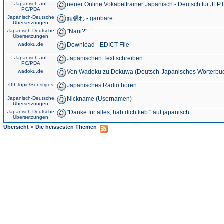
Japanisch auf
neuer Online Vokabeltrainer Japanisch - Deutsch für JLPT
PC/PDA
Japanisch-Deutsche
頑張れ - ganbare
Übersetzungen
Japanisch-Deutsche
"Nani?"
Übersetzungen
wadoku.de
Download - EDICT File
Japanisch auf
Japanischen Text schreiben
PC/PDA
wadoku.de
Von Wadoku zu Dokuwa (Deutsch-Japanisches Wörterbu
Off-Topic/Sonstiges
Japanisches Radio hören
Japanisch-Deutsche
Nickname (Usernamen)
Übersetzungen
Japanisch-Deutsche
"Danke für alles, hab dich lieb." auf japanisch
Übersetzungen
»
Übersicht
Die heissesten Themen