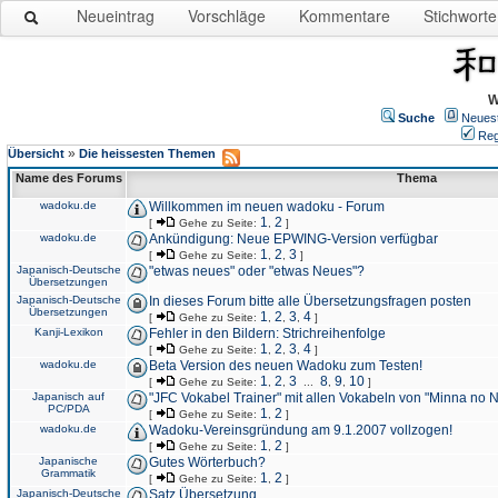
Neueintrag
Vorschläge
Kommentare
Stichworte
W
Suche
Neues
Reg
»
Übersicht
Die heissesten Themen
Name des Forums
Thema
wadoku.de
Willkommen im neuen wadoku - Forum
1
2
[
Gehe zu Seite:
,
]
wadoku.de
Ankündigung: Neue EPWING-Version verfügbar
1
2
3
[
Gehe zu Seite:
,
,
]
Japanisch-Deutsche
"etwas neues" oder "etwas Neues"?
Übersetzungen
Japanisch-Deutsche
In dieses Forum bitte alle Übersetzungsfragen posten
Übersetzungen
1
2
3
4
[
Gehe zu Seite:
,
,
,
]
Kanji-Lexikon
Fehler in den Bildern: Strichreihenfolge
1
2
3
4
[
Gehe zu Seite:
,
,
,
]
wadoku.de
Beta Version des neuen Wadoku zum Testen!
1
2
3
8
9
10
[
Gehe zu Seite:
,
,
...
,
,
]
Japanisch auf
"JFC Vokabel Trainer" mit allen Vokabeln von "Minna no 
PC/PDA
1
2
[
Gehe zu Seite:
,
]
wadoku.de
Wadoku-Vereinsgründung am 9.1.2007 vollzogen!
1
2
[
Gehe zu Seite:
,
]
Japanische
Gutes Wörterbuch?
Grammatik
1
2
[
Gehe zu Seite:
,
]
Japanisch-Deutsche
Satz Übersetzung