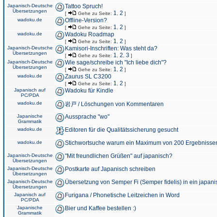
Japanisch-Deutsche
Tattoo Spruch!
Übersetzungen
1
2
[
Gehe zu Seite:
,
]
wadoku.de
Offline-Version?
1
2
[
Gehe zu Seite:
,
]
wadoku.de
Wadoku Roadmap
1
2
[
Gehe zu Seite:
,
]
Japanisch-Deutsche
Kamisori-Inschriften: Was steht da?
Übersetzungen
1
2
3
[
Gehe zu Seite:
,
,
]
Japanisch-Deutsche
Wie sage/schreibe ich "Ich liebe dich"?
Übersetzungen
1
2
[
Gehe zu Seite:
,
]
wadoku.de
Zaurus SL C3200
1
2
[
Gehe zu Seite:
,
]
Japanisch auf
Wadoku für Kindle
PC/PDA
wadoku.de
岩戸 / Löschungen von Kommentaren
Japanische
Aussprache "wo"
Grammatik
wadoku.de
Editoren für die Qualitätssicherung gesucht
wadoku.de
Stichwortsuche warum ein Maximum von 200 Ergebnisse
Japanisch-Deutsche
"Mit freundlichen Grüßen" auf japanisch?
Übersetzungen
Japanisch-Deutsche
Postkarte auf Japanisch schreiben
Übersetzungen
Japanisch-Deutsche
Übersetzung von Semper Fi (Semper fidelis) in ein japani
Übersetzungen
Japanisch auf
Furigana / Phonetische Leitzeichen in Word
PC/PDA
Japanische
Bier und Kaffee bestellen :)
Grammatik