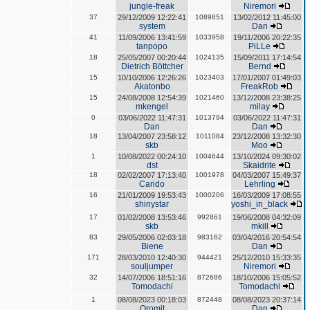
jungle-freak
Niremori
37
29/12/2009 12:22:41
1089851
13/02/2012 11:45:00
system
Dan
41
11/09/2006 13:41:59
1033958
19/11/2006 20:22:35
tanpopo
PiLLe
18
25/05/2007 00:20:44
1024135
15/09/2011 17:14:54
Dietrich Böttcher
Bernd
15
10/10/2006 12:26:26
1023403
17/01/2007 01:49:03
Akatonbo
FreakRob
15
24/08/2008 12:54:39
1021460
13/12/2008 23:38:25
mkengel
milay
0
03/06/2022 11:47:31
1013794
03/06/2022 11:47:31
Dan
Dan
18
13/04/2007 23:58:12
1011084
23/12/2008 13:32:30
skb
Moo
1
10/08/2022 00:24:10
1004644
13/10/2024 09:30:02
dst
Skaidrite
18
02/02/2007 17:13:40
1001978
04/03/2007 15:49:37
Carido
Lehrling
16
21/01/2009 19:53:43
1000206
16/03/2009 17:08:55
shinystar
yoshi_in_black
17
01/02/2008 13:53:46
992861
19/06/2008 04:32:09
skb
mkill
83
29/05/2006 02:03:18
983162
03/04/2016 20:54:54
Biene
Dan
171
28/03/2010 12:40:30
944421
25/12/2010 15:33:35
souljumper
Niremori
32
14/07/2006 18:51:16
872686
18/10/2006 15:05:52
Tomodachi
Tomodachi
1
08/08/2023 00:18:03
872448
08/08/2023 20:37:14
Oromit
Dan