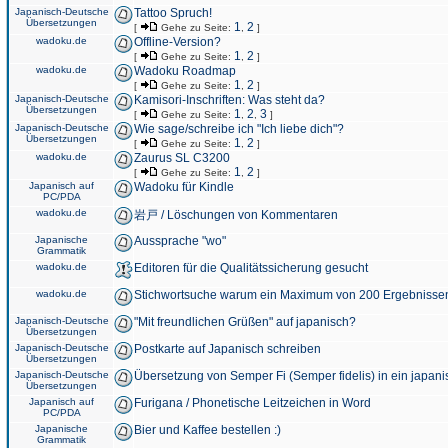
Japanisch-Deutsche
Tattoo Spruch!
Übersetzungen
1
2
[
Gehe zu Seite:
,
]
wadoku.de
Offline-Version?
1
2
[
Gehe zu Seite:
,
]
wadoku.de
Wadoku Roadmap
1
2
[
Gehe zu Seite:
,
]
Japanisch-Deutsche
Kamisori-Inschriften: Was steht da?
Übersetzungen
1
2
3
[
Gehe zu Seite:
,
,
]
Japanisch-Deutsche
Wie sage/schreibe ich "Ich liebe dich"?
Übersetzungen
1
2
[
Gehe zu Seite:
,
]
wadoku.de
Zaurus SL C3200
1
2
[
Gehe zu Seite:
,
]
Japanisch auf
Wadoku für Kindle
PC/PDA
wadoku.de
岩戸 / Löschungen von Kommentaren
Japanische
Aussprache "wo"
Grammatik
wadoku.de
Editoren für die Qualitätssicherung gesucht
wadoku.de
Stichwortsuche warum ein Maximum von 200 Ergebnisse
Japanisch-Deutsche
"Mit freundlichen Grüßen" auf japanisch?
Übersetzungen
Japanisch-Deutsche
Postkarte auf Japanisch schreiben
Übersetzungen
Japanisch-Deutsche
Übersetzung von Semper Fi (Semper fidelis) in ein japani
Übersetzungen
Japanisch auf
Furigana / Phonetische Leitzeichen in Word
PC/PDA
Japanische
Bier und Kaffee bestellen :)
Grammatik