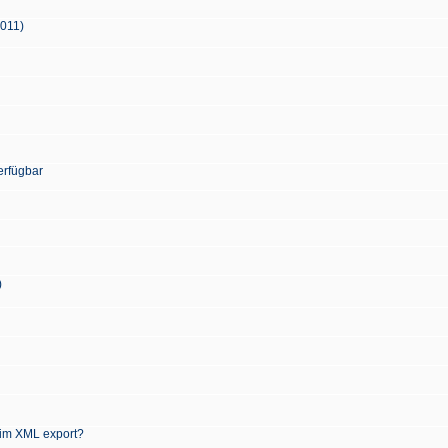
2011)
erfügbar
)
 im XML export?