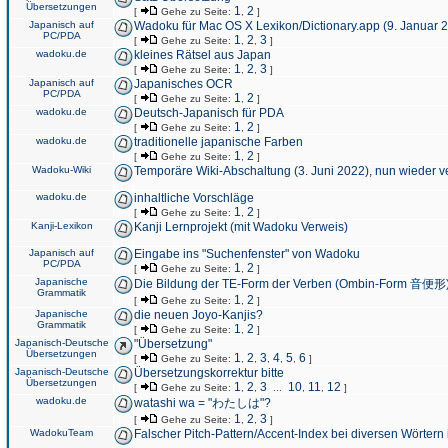
Übersetzungen
1
2
[
Gehe zu Seite:
,
]
Japanisch auf
Wadoku für Mac OS X Lexikon/Dictionary.app (9. Januar 
PC/PDA
1
2
3
[
Gehe zu Seite:
,
,
]
wadoku.de
kleines Rätsel aus Japan
1
2
3
[
Gehe zu Seite:
,
,
]
Japanisch auf
Japanisches OCR
PC/PDA
1
2
[
Gehe zu Seite:
,
]
wadoku.de
Deutsch-Japanisch für PDA
1
2
[
Gehe zu Seite:
,
]
wadoku.de
traditionelle japanische Farben
1
2
[
Gehe zu Seite:
,
]
Wadoku-Wiki
Temporäre Wiki-Abschaltung (3. Juni 2022), nun wieder v
wadoku.de
inhaltliche Vorschläge
1
2
[
Gehe zu Seite:
,
]
Kanji-Lexikon
Kanji Lernprojekt (mit Wadoku Verweis)
Japanisch auf
Eingabe ins "Suchenfenster" von Wadoku
PC/PDA
1
2
[
Gehe zu Seite:
,
]
Japanische
Die Bildung der TE-Form der Verben (Ombin-Form 音便形
Grammatik
1
2
[
Gehe zu Seite:
,
]
Japanische
die neuen Joyo-Kanjis?
Grammatik
1
2
[
Gehe zu Seite:
,
]
Japanisch-Deutsche
"Übersetzung"
Übersetzungen
1
2
3
4
5
6
[
Gehe zu Seite:
,
,
,
,
,
]
Japanisch-Deutsche
Übersetzungskorrektur bitte
Übersetzungen
1
2
3
10
11
12
[
Gehe zu Seite:
,
,
...
,
,
]
wadoku.de
watashi wa = "わたしは"?
1
2
3
[
Gehe zu Seite:
,
,
]
WadokuTeam
Falscher Pitch-Pattern/Accent-Index bei diversen Wörtern