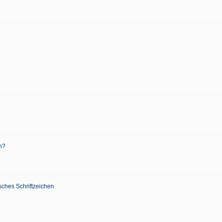
n?
sches Schriftzeichen