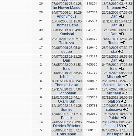
26
27/04/2010 23:01:26
848204
18/08/2010 03:48:33
The Flower Maiden
Niremori
28
24/07/2006 14:10:29
847361
21/02/2008 07:33:09
Anonymous
Dan
21
10/06/2006 11:15:05
845534
11/11/2012 16:41:12
Thomas Latka
Dan
39
06/03/2013 00:54:08
841769
12/02/2016 06:09:50
Kamisori
Dan
15
25/01/2011 20:07:15
816472
26/02/2011 12:31:49
Tristezza
Todius
17
20/06/2006 23:05:04
816446
26/04/2007 07:32:47
gegee
skb
2
04/07/2022 19:21:29
813171
23/02/2023 16:58:56
Dan
Dan
2
03/05/2022 20:31:51
765070
04/05/2022 17:21:38
Este
Este
3
01/09/2019 21:38:35
731712
12/07/2025 09:22:53
b4mbus
Michaelr
6
09/11/2006 03:01:40
730836
26/07/2009 15:45:27
Thomas Latka
ShinichiHara
2
19/11/2020 21:37:08
666804
17/07/2025 08:57:31
Floriboman
Michaelr
9
12/01/2008 13:44:14
655259
02/12/2012 16:00:59
OkamiKun
olafson
2
12/10/2022 13:01:38
635783
12/09/2025 20:06:51
Sumire
suboceva
4
18/06/2007 19:12:14
603950
19/06/2007 10:43:26
Patrick
Patrick
14
24/05/2007 23:58:05
594375
28/06/2007 00:12:42
Dietrich Böttcher
Julietta169
5
06/08/2007 21:37:13
588183
07/08/2007 17:13:51
ChrisJapan
ChrisJapan