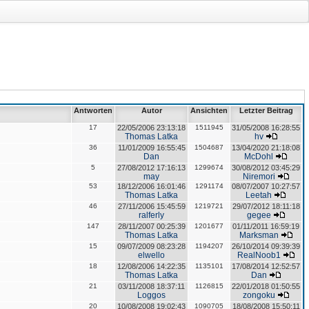
Antworten
Autor
Ansichten
Letzter Beitrag
17
22/05/2006 23:13:18
1511945
31/05/2008 16:28:55
Thomas Latka
hv
36
11/01/2009 16:55:45
1504687
13/04/2020 21:18:08
Dan
McDohl
5
27/08/2012 17:16:13
1299674
30/08/2012 03:45:29
may
Niremori
53
18/12/2006 16:01:46
1291174
08/07/2007 10:27:57
Thomas Latka
Leetah
46
27/11/2006 15:45:59
1219721
29/07/2012 18:11:18
ralferly
gegee
147
28/11/2007 00:25:39
1201677
01/11/2011 16:59:19
Thomas Latka
Marksman
15
09/07/2009 08:23:28
1194207
26/10/2014 09:39:39
elwello
RealNoob1
18
12/08/2006 14:22:35
1135101
17/08/2014 12:52:57
Thomas Latka
Dan
21
03/11/2008 18:37:11
1126815
22/01/2018 01:50:55
Loggos
zongoku
20
10/08/2008 19:02:43
1090705
18/08/2008 15:50:11