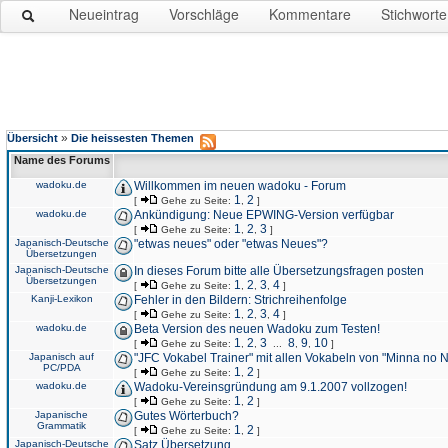
Neueintrag
Vorschläge
Kommentare
Stichworte
»
Übersicht
Die heissesten Themen
Name des Forums
wadoku.de
Willkommen im neuen wadoku - Forum
1
2
[
Gehe zu Seite:
,
]
wadoku.de
Ankündigung: Neue EPWING-Version verfügbar
1
2
3
[
Gehe zu Seite:
,
,
]
Japanisch-Deutsche
"etwas neues" oder "etwas Neues"?
Übersetzungen
Japanisch-Deutsche
In dieses Forum bitte alle Übersetzungsfragen posten
Übersetzungen
1
2
3
4
[
Gehe zu Seite:
,
,
,
]
Kanji-Lexikon
Fehler in den Bildern: Strichreihenfolge
1
2
3
4
[
Gehe zu Seite:
,
,
,
]
wadoku.de
Beta Version des neuen Wadoku zum Testen!
1
2
3
8
9
10
[
Gehe zu Seite:
,
,
...
,
,
]
Japanisch auf
"JFC Vokabel Trainer" mit allen Vokabeln von "Minna no 
PC/PDA
1
2
[
Gehe zu Seite:
,
]
wadoku.de
Wadoku-Vereinsgründung am 9.1.2007 vollzogen!
1
2
[
Gehe zu Seite:
,
]
Japanische
Gutes Wörterbuch?
Grammatik
1
2
[
Gehe zu Seite:
,
]
Japanisch-Deutsche
Satz Übersetzung