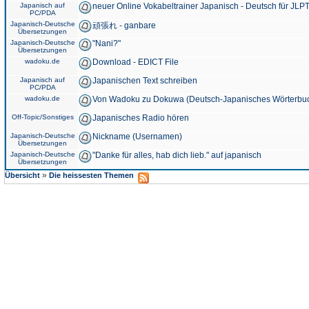
Japanisch auf
neuer Online Vokabeltrainer Japanisch - Deutsch für JLPT
PC/PDA
Japanisch-Deutsche
頑張れ - ganbare
Übersetzungen
Japanisch-Deutsche
"Nani?"
Übersetzungen
wadoku.de
Download - EDICT File
Japanisch auf
Japanischen Text schreiben
PC/PDA
wadoku.de
Von Wadoku zu Dokuwa (Deutsch-Japanisches Wörterbu
Off-Topic/Sonstiges
Japanisches Radio hören
Japanisch-Deutsche
Nickname (Usernamen)
Übersetzungen
Japanisch-Deutsche
"Danke für alles, hab dich lieb." auf japanisch
Übersetzungen
»
Übersicht
Die heissesten Themen