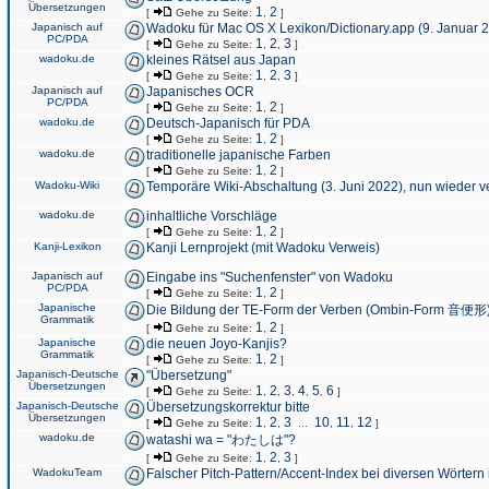
Übersetzungen
1
2
[
Gehe zu Seite:
,
]
Japanisch auf
Wadoku für Mac OS X Lexikon/Dictionary.app (9. Januar 
PC/PDA
1
2
3
[
Gehe zu Seite:
,
,
]
wadoku.de
kleines Rätsel aus Japan
1
2
3
[
Gehe zu Seite:
,
,
]
Japanisch auf
Japanisches OCR
PC/PDA
1
2
[
Gehe zu Seite:
,
]
wadoku.de
Deutsch-Japanisch für PDA
1
2
[
Gehe zu Seite:
,
]
wadoku.de
traditionelle japanische Farben
1
2
[
Gehe zu Seite:
,
]
Wadoku-Wiki
Temporäre Wiki-Abschaltung (3. Juni 2022), nun wieder v
wadoku.de
inhaltliche Vorschläge
1
2
[
Gehe zu Seite:
,
]
Kanji-Lexikon
Kanji Lernprojekt (mit Wadoku Verweis)
Japanisch auf
Eingabe ins "Suchenfenster" von Wadoku
PC/PDA
1
2
[
Gehe zu Seite:
,
]
Japanische
Die Bildung der TE-Form der Verben (Ombin-Form 音便形
Grammatik
1
2
[
Gehe zu Seite:
,
]
Japanische
die neuen Joyo-Kanjis?
Grammatik
1
2
[
Gehe zu Seite:
,
]
Japanisch-Deutsche
"Übersetzung"
Übersetzungen
1
2
3
4
5
6
[
Gehe zu Seite:
,
,
,
,
,
]
Japanisch-Deutsche
Übersetzungskorrektur bitte
Übersetzungen
1
2
3
10
11
12
[
Gehe zu Seite:
,
,
...
,
,
]
wadoku.de
watashi wa = "わたしは"?
1
2
3
[
Gehe zu Seite:
,
,
]
WadokuTeam
Falscher Pitch-Pattern/Accent-Index bei diversen Wörtern