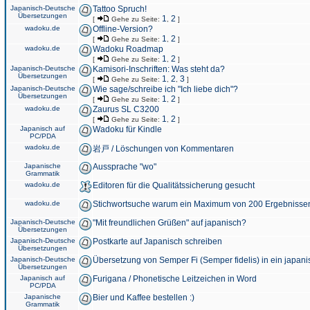
Japanisch-Deutsche
Tattoo Spruch!
Übersetzungen
1
2
[
Gehe zu Seite:
,
]
wadoku.de
Offline-Version?
1
2
[
Gehe zu Seite:
,
]
wadoku.de
Wadoku Roadmap
1
2
[
Gehe zu Seite:
,
]
Japanisch-Deutsche
Kamisori-Inschriften: Was steht da?
Übersetzungen
1
2
3
[
Gehe zu Seite:
,
,
]
Japanisch-Deutsche
Wie sage/schreibe ich "Ich liebe dich"?
Übersetzungen
1
2
[
Gehe zu Seite:
,
]
wadoku.de
Zaurus SL C3200
1
2
[
Gehe zu Seite:
,
]
Japanisch auf
Wadoku für Kindle
PC/PDA
wadoku.de
岩戸 / Löschungen von Kommentaren
Japanische
Aussprache "wo"
Grammatik
wadoku.de
Editoren für die Qualitätssicherung gesucht
wadoku.de
Stichwortsuche warum ein Maximum von 200 Ergebnisse
Japanisch-Deutsche
"Mit freundlichen Grüßen" auf japanisch?
Übersetzungen
Japanisch-Deutsche
Postkarte auf Japanisch schreiben
Übersetzungen
Japanisch-Deutsche
Übersetzung von Semper Fi (Semper fidelis) in ein japani
Übersetzungen
Japanisch auf
Furigana / Phonetische Leitzeichen in Word
PC/PDA
Japanische
Bier und Kaffee bestellen :)
Grammatik