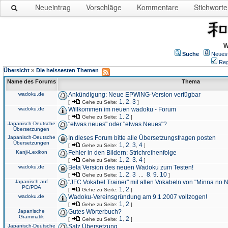
Neueintrag
Vorschläge
Kommentare
Stichworte
W
Suche
Neues
Reg
»
Übersicht
Die heissesten Themen
Name des Forums
Thema
wadoku.de
Ankündigung: Neue EPWING-Version verfügbar
1
2
3
[
Gehe zu Seite:
,
,
]
wadoku.de
Willkommen im neuen wadoku - Forum
1
2
[
Gehe zu Seite:
,
]
Japanisch-Deutsche
"etwas neues" oder "etwas Neues"?
Übersetzungen
Japanisch-Deutsche
In dieses Forum bitte alle Übersetzungsfragen posten
Übersetzungen
1
2
3
4
[
Gehe zu Seite:
,
,
,
]
Kanji-Lexikon
Fehler in den Bildern: Strichreihenfolge
1
2
3
4
[
Gehe zu Seite:
,
,
,
]
wadoku.de
Beta Version des neuen Wadoku zum Testen!
1
2
3
8
9
10
[
Gehe zu Seite:
,
,
...
,
,
]
Japanisch auf
"JFC Vokabel Trainer" mit allen Vokabeln von "Minna no 
PC/PDA
1
2
[
Gehe zu Seite:
,
]
wadoku.de
Wadoku-Vereinsgründung am 9.1.2007 vollzogen!
1
2
[
Gehe zu Seite:
,
]
Japanische
Gutes Wörterbuch?
Grammatik
1
2
[
Gehe zu Seite:
,
]
Japanisch-Deutsche
Satz Übersetzung