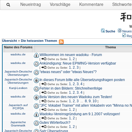
Neueintrag
Vorschläge
Kommentare
Stichworte
W
Suche
Neues
Reg
»
Übersicht
Die heissesten Themen
Name des Forums
Thema
wadoku.de
Willkommen im neuen wadoku - Forum
1
2
[
Gehe zu Seite:
,
]
wadoku.de
Ankündigung: Neue EPWING-Version verfügbar
1
2
3
[
Gehe zu Seite:
,
,
]
Japanisch-Deutsche
"etwas neues" oder "etwas Neues"?
Übersetzungen
Japanisch-Deutsche
In dieses Forum bitte alle Übersetzungsfragen posten
Übersetzungen
1
2
3
4
[
Gehe zu Seite:
,
,
,
]
Kanji-Lexikon
Fehler in den Bildern: Strichreihenfolge
1
2
3
4
[
Gehe zu Seite:
,
,
,
]
wadoku.de
Beta Version des neuen Wadoku zum Testen!
1
2
3
8
9
10
[
Gehe zu Seite:
,
,
...
,
,
]
Japanisch auf
"JFC Vokabel Trainer" mit allen Vokabeln von "Minna no 
PC/PDA
1
2
[
Gehe zu Seite:
,
]
wadoku.de
Wadoku-Vereinsgründung am 9.1.2007 vollzogen!
1
2
[
Gehe zu Seite:
,
]
Japanische
Gutes Wörterbuch?
Grammatik
1
2
[
Gehe zu Seite:
,
]
Japanisch-Deutsche
Satz Übersetzung