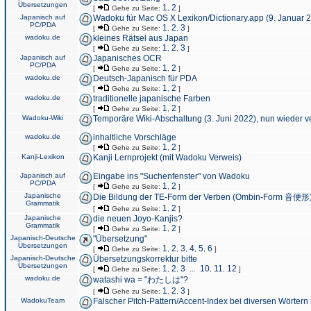
Übersetzungen
1
2
[
Gehe zu Seite:
,
]
Japanisch auf
Wadoku für Mac OS X Lexikon/Dictionary.app (9. Januar 
PC/PDA
1
2
3
[
Gehe zu Seite:
,
,
]
wadoku.de
kleines Rätsel aus Japan
1
2
3
[
Gehe zu Seite:
,
,
]
Japanisch auf
Japanisches OCR
PC/PDA
1
2
[
Gehe zu Seite:
,
]
wadoku.de
Deutsch-Japanisch für PDA
1
2
[
Gehe zu Seite:
,
]
wadoku.de
traditionelle japanische Farben
1
2
[
Gehe zu Seite:
,
]
Wadoku-Wiki
Temporäre Wiki-Abschaltung (3. Juni 2022), nun wieder v
wadoku.de
inhaltliche Vorschläge
1
2
[
Gehe zu Seite:
,
]
Kanji-Lexikon
Kanji Lernprojekt (mit Wadoku Verweis)
Japanisch auf
Eingabe ins "Suchenfenster" von Wadoku
PC/PDA
1
2
[
Gehe zu Seite:
,
]
Japanische
Die Bildung der TE-Form der Verben (Ombin-Form 音便形
Grammatik
1
2
[
Gehe zu Seite:
,
]
Japanische
die neuen Joyo-Kanjis?
Grammatik
1
2
[
Gehe zu Seite:
,
]
Japanisch-Deutsche
"Übersetzung"
Übersetzungen
1
2
3
4
5
6
[
Gehe zu Seite:
,
,
,
,
,
]
Japanisch-Deutsche
Übersetzungskorrektur bitte
Übersetzungen
1
2
3
10
11
12
[
Gehe zu Seite:
,
,
...
,
,
]
wadoku.de
watashi wa = "わたしは"?
1
2
3
[
Gehe zu Seite:
,
,
]
WadokuTeam
Falscher Pitch-Pattern/Accent-Index bei diversen Wörtern