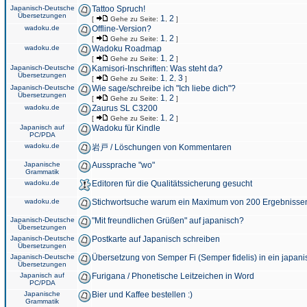
Japanisch-Deutsche
Tattoo Spruch!
Übersetzungen
1
2
[
Gehe zu Seite:
,
]
wadoku.de
Offline-Version?
1
2
[
Gehe zu Seite:
,
]
wadoku.de
Wadoku Roadmap
1
2
[
Gehe zu Seite:
,
]
Japanisch-Deutsche
Kamisori-Inschriften: Was steht da?
Übersetzungen
1
2
3
[
Gehe zu Seite:
,
,
]
Japanisch-Deutsche
Wie sage/schreibe ich "Ich liebe dich"?
Übersetzungen
1
2
[
Gehe zu Seite:
,
]
wadoku.de
Zaurus SL C3200
1
2
[
Gehe zu Seite:
,
]
Japanisch auf
Wadoku für Kindle
PC/PDA
wadoku.de
岩戸 / Löschungen von Kommentaren
Japanische
Aussprache "wo"
Grammatik
wadoku.de
Editoren für die Qualitätssicherung gesucht
wadoku.de
Stichwortsuche warum ein Maximum von 200 Ergebnisse
Japanisch-Deutsche
"Mit freundlichen Grüßen" auf japanisch?
Übersetzungen
Japanisch-Deutsche
Postkarte auf Japanisch schreiben
Übersetzungen
Japanisch-Deutsche
Übersetzung von Semper Fi (Semper fidelis) in ein japani
Übersetzungen
Japanisch auf
Furigana / Phonetische Leitzeichen in Word
PC/PDA
Japanische
Bier und Kaffee bestellen :)
Grammatik