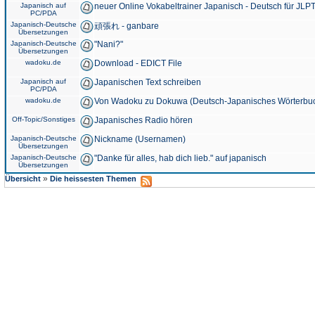
Japanisch auf
neuer Online Vokabeltrainer Japanisch - Deutsch für JLPT
PC/PDA
Japanisch-Deutsche
頑張れ - ganbare
Übersetzungen
Japanisch-Deutsche
"Nani?"
Übersetzungen
wadoku.de
Download - EDICT File
Japanisch auf
Japanischen Text schreiben
PC/PDA
wadoku.de
Von Wadoku zu Dokuwa (Deutsch-Japanisches Wörterbu
Off-Topic/Sonstiges
Japanisches Radio hören
Japanisch-Deutsche
Nickname (Usernamen)
Übersetzungen
Japanisch-Deutsche
"Danke für alles, hab dich lieb." auf japanisch
Übersetzungen
»
Übersicht
Die heissesten Themen