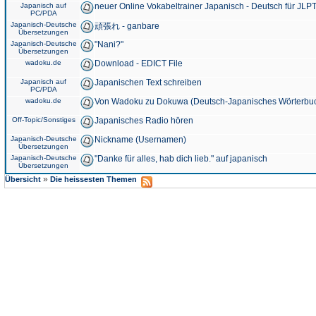
Japanisch auf
neuer Online Vokabeltrainer Japanisch - Deutsch für JLPT
PC/PDA
Japanisch-Deutsche
頑張れ - ganbare
Übersetzungen
Japanisch-Deutsche
"Nani?"
Übersetzungen
wadoku.de
Download - EDICT File
Japanisch auf
Japanischen Text schreiben
PC/PDA
wadoku.de
Von Wadoku zu Dokuwa (Deutsch-Japanisches Wörterbu
Off-Topic/Sonstiges
Japanisches Radio hören
Japanisch-Deutsche
Nickname (Usernamen)
Übersetzungen
Japanisch-Deutsche
"Danke für alles, hab dich lieb." auf japanisch
Übersetzungen
»
Übersicht
Die heissesten Themen