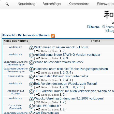
Neueintrag
Vorschläge
Kommentare
Stichworte
W
Suche
Neues
Reg
»
Übersicht
Die heissesten Themen
Name des Forums
Thema
wadoku.de
Willkommen im neuen wadoku - Forum
1
2
[
Gehe zu Seite:
,
]
wadoku.de
Ankündigung: Neue EPWING-Version verfügbar
1
2
3
[
Gehe zu Seite:
,
,
]
Japanisch-Deutsche
"etwas neues" oder "etwas Neues"?
Übersetzungen
Japanisch-Deutsche
In dieses Forum bitte alle Übersetzungsfragen posten
Übersetzungen
1
2
3
4
[
Gehe zu Seite:
,
,
,
]
Kanji-Lexikon
Fehler in den Bildern: Strichreihenfolge
1
2
3
4
[
Gehe zu Seite:
,
,
,
]
wadoku.de
Beta Version des neuen Wadoku zum Testen!
1
2
3
8
9
10
[
Gehe zu Seite:
,
,
...
,
,
]
Japanisch auf
"JFC Vokabel Trainer" mit allen Vokabeln von "Minna no 
PC/PDA
1
2
[
Gehe zu Seite:
,
]
wadoku.de
Wadoku-Vereinsgründung am 9.1.2007 vollzogen!
1
2
[
Gehe zu Seite:
,
]
Japanische
Gutes Wörterbuch?
Grammatik
1
2
[
Gehe zu Seite:
,
]
Japanisch-Deutsche
Satz Übersetzung