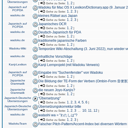
Übersetzungen
1
2
[
Gehe zu Seite:
,
]
Japanisch auf
Wadoku für Mac OS X Lexikon/Dictionary.app (9. Januar 
PC/PDA
1
2
3
[
Gehe zu Seite:
,
,
]
wadoku.de
kleines Rätsel aus Japan
1
2
3
[
Gehe zu Seite:
,
,
]
Japanisch auf
Japanisches OCR
PC/PDA
1
2
[
Gehe zu Seite:
,
]
wadoku.de
Deutsch-Japanisch für PDA
1
2
[
Gehe zu Seite:
,
]
wadoku.de
traditionelle japanische Farben
1
2
[
Gehe zu Seite:
,
]
Wadoku-Wiki
Temporäre Wiki-Abschaltung (3. Juni 2022), nun wieder v
wadoku.de
inhaltliche Vorschläge
1
2
[
Gehe zu Seite:
,
]
Kanji-Lexikon
Kanji Lernprojekt (mit Wadoku Verweis)
Japanisch auf
Eingabe ins "Suchenfenster" von Wadoku
PC/PDA
1
2
[
Gehe zu Seite:
,
]
Japanische
Die Bildung der TE-Form der Verben (Ombin-Form 音便形
Grammatik
1
2
[
Gehe zu Seite:
,
]
Japanische
die neuen Joyo-Kanjis?
Grammatik
1
2
[
Gehe zu Seite:
,
]
Japanisch-Deutsche
"Übersetzung"
Übersetzungen
1
2
3
4
5
6
[
Gehe zu Seite:
,
,
,
,
,
]
Japanisch-Deutsche
Übersetzungskorrektur bitte
Übersetzungen
1
2
3
10
11
12
[
Gehe zu Seite:
,
,
...
,
,
]
wadoku.de
watashi wa = "わたしは"?
1
2
3
[
Gehe zu Seite:
,
,
]
WadokuTeam
Falscher Pitch-Pattern/Accent-Index bei diversen Wörtern