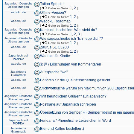
Japanisch-Deutsche
Tattoo Spruch!
Übersetzungen
1
2
[
Gehe zu Seite:
,
]
wadoku.de
Offline-Version?
1
2
[
Gehe zu Seite:
,
]
wadoku.de
Wadoku Roadmap
1
2
[
Gehe zu Seite:
,
]
Japanisch-Deutsche
Kamisori-Inschriften: Was steht da?
Übersetzungen
1
2
3
[
Gehe zu Seite:
,
,
]
Japanisch-Deutsche
Wie sage/schreibe ich "Ich liebe dich"?
Übersetzungen
1
2
[
Gehe zu Seite:
,
]
wadoku.de
Zaurus SL C3200
1
2
[
Gehe zu Seite:
,
]
Japanisch auf
Wadoku für Kindle
PC/PDA
wadoku.de
岩戸 / Löschungen von Kommentaren
Japanische
Aussprache "wo"
Grammatik
wadoku.de
Editoren für die Qualitätssicherung gesucht
wadoku.de
Stichwortsuche warum ein Maximum von 200 Ergebnisse
Japanisch-Deutsche
"Mit freundlichen Grüßen" auf japanisch?
Übersetzungen
Japanisch-Deutsche
Postkarte auf Japanisch schreiben
Übersetzungen
Japanisch-Deutsche
Übersetzung von Semper Fi (Semper fidelis) in ein japani
Übersetzungen
Japanisch auf
Furigana / Phonetische Leitzeichen in Word
PC/PDA
Japanische
Bier und Kaffee bestellen :)
Grammatik