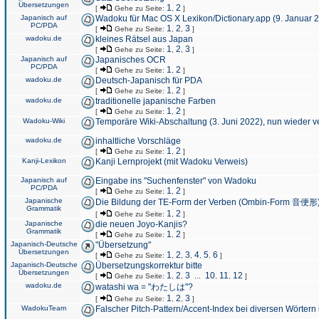
Übersetzungen
1
2
[
Gehe zu Seite:
,
]
Japanisch auf
Wadoku für Mac OS X Lexikon/Dictionary.app (9. Januar 
PC/PDA
1
2
3
[
Gehe zu Seite:
,
,
]
wadoku.de
kleines Rätsel aus Japan
1
2
3
[
Gehe zu Seite:
,
,
]
Japanisch auf
Japanisches OCR
PC/PDA
1
2
[
Gehe zu Seite:
,
]
wadoku.de
Deutsch-Japanisch für PDA
1
2
[
Gehe zu Seite:
,
]
wadoku.de
traditionelle japanische Farben
1
2
[
Gehe zu Seite:
,
]
Wadoku-Wiki
Temporäre Wiki-Abschaltung (3. Juni 2022), nun wieder v
wadoku.de
inhaltliche Vorschläge
1
2
[
Gehe zu Seite:
,
]
Kanji-Lexikon
Kanji Lernprojekt (mit Wadoku Verweis)
Japanisch auf
Eingabe ins "Suchenfenster" von Wadoku
PC/PDA
1
2
[
Gehe zu Seite:
,
]
Japanische
Die Bildung der TE-Form der Verben (Ombin-Form 音便形
Grammatik
1
2
[
Gehe zu Seite:
,
]
Japanische
die neuen Joyo-Kanjis?
Grammatik
1
2
[
Gehe zu Seite:
,
]
Japanisch-Deutsche
"Übersetzung"
Übersetzungen
1
2
3
4
5
6
[
Gehe zu Seite:
,
,
,
,
,
]
Japanisch-Deutsche
Übersetzungskorrektur bitte
Übersetzungen
1
2
3
10
11
12
[
Gehe zu Seite:
,
,
...
,
,
]
wadoku.de
watashi wa = "わたしは"?
1
2
3
[
Gehe zu Seite:
,
,
]
WadokuTeam
Falscher Pitch-Pattern/Accent-Index bei diversen Wörtern