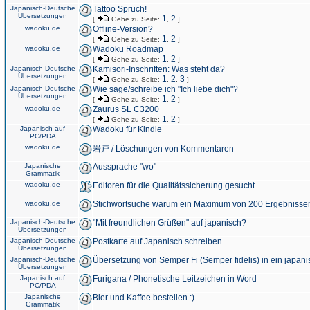
Japanisch-Deutsche
Tattoo Spruch!
Übersetzungen
1
2
[
Gehe zu Seite:
,
]
wadoku.de
Offline-Version?
1
2
[
Gehe zu Seite:
,
]
wadoku.de
Wadoku Roadmap
1
2
[
Gehe zu Seite:
,
]
Japanisch-Deutsche
Kamisori-Inschriften: Was steht da?
Übersetzungen
1
2
3
[
Gehe zu Seite:
,
,
]
Japanisch-Deutsche
Wie sage/schreibe ich "Ich liebe dich"?
Übersetzungen
1
2
[
Gehe zu Seite:
,
]
wadoku.de
Zaurus SL C3200
1
2
[
Gehe zu Seite:
,
]
Japanisch auf
Wadoku für Kindle
PC/PDA
wadoku.de
岩戸 / Löschungen von Kommentaren
Japanische
Aussprache "wo"
Grammatik
wadoku.de
Editoren für die Qualitätssicherung gesucht
wadoku.de
Stichwortsuche warum ein Maximum von 200 Ergebnisse
Japanisch-Deutsche
"Mit freundlichen Grüßen" auf japanisch?
Übersetzungen
Japanisch-Deutsche
Postkarte auf Japanisch schreiben
Übersetzungen
Japanisch-Deutsche
Übersetzung von Semper Fi (Semper fidelis) in ein japani
Übersetzungen
Japanisch auf
Furigana / Phonetische Leitzeichen in Word
PC/PDA
Japanische
Bier und Kaffee bestellen :)
Grammatik