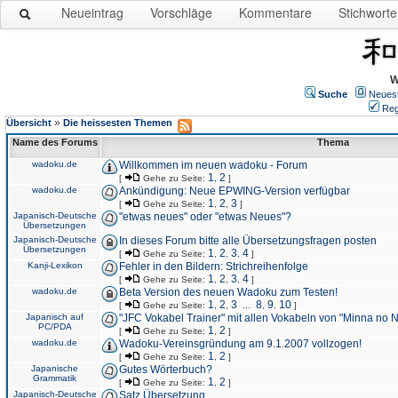
Neueintrag
Vorschläge
Kommentare
Stichworte
W
Suche
Neues
Reg
»
Übersicht
Die heissesten Themen
Name des Forums
Thema
wadoku.de
Willkommen im neuen wadoku - Forum
1
2
[
Gehe zu Seite:
,
]
wadoku.de
Ankündigung: Neue EPWING-Version verfügbar
1
2
3
[
Gehe zu Seite:
,
,
]
Japanisch-Deutsche
"etwas neues" oder "etwas Neues"?
Übersetzungen
Japanisch-Deutsche
In dieses Forum bitte alle Übersetzungsfragen posten
Übersetzungen
1
2
3
4
[
Gehe zu Seite:
,
,
,
]
Kanji-Lexikon
Fehler in den Bildern: Strichreihenfolge
1
2
3
4
[
Gehe zu Seite:
,
,
,
]
wadoku.de
Beta Version des neuen Wadoku zum Testen!
1
2
3
8
9
10
[
Gehe zu Seite:
,
,
...
,
,
]
Japanisch auf
"JFC Vokabel Trainer" mit allen Vokabeln von "Minna no 
PC/PDA
1
2
[
Gehe zu Seite:
,
]
wadoku.de
Wadoku-Vereinsgründung am 9.1.2007 vollzogen!
1
2
[
Gehe zu Seite:
,
]
Japanische
Gutes Wörterbuch?
Grammatik
1
2
[
Gehe zu Seite:
,
]
Japanisch-Deutsche
Satz Übersetzung