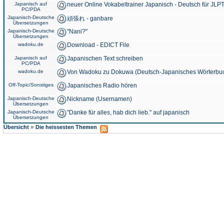
Japanisch auf
neuer Online Vokabeltrainer Japanisch - Deutsch für JLPT
PC/PDA
Japanisch-Deutsche
頑張れ - ganbare
Übersetzungen
Japanisch-Deutsche
"Nani?"
Übersetzungen
wadoku.de
Download - EDICT File
Japanisch auf
Japanischen Text schreiben
PC/PDA
wadoku.de
Von Wadoku zu Dokuwa (Deutsch-Japanisches Wörterbu
Off-Topic/Sonstiges
Japanisches Radio hören
Japanisch-Deutsche
Nickname (Usernamen)
Übersetzungen
Japanisch-Deutsche
"Danke für alles, hab dich lieb." auf japanisch
Übersetzungen
»
Übersicht
Die heissesten Themen