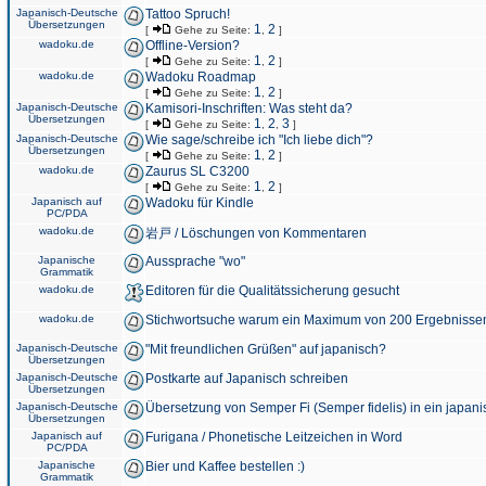
Japanisch-Deutsche
Tattoo Spruch!
Übersetzungen
1
2
[
Gehe zu Seite:
,
]
wadoku.de
Offline-Version?
1
2
[
Gehe zu Seite:
,
]
wadoku.de
Wadoku Roadmap
1
2
[
Gehe zu Seite:
,
]
Japanisch-Deutsche
Kamisori-Inschriften: Was steht da?
Übersetzungen
1
2
3
[
Gehe zu Seite:
,
,
]
Japanisch-Deutsche
Wie sage/schreibe ich "Ich liebe dich"?
Übersetzungen
1
2
[
Gehe zu Seite:
,
]
wadoku.de
Zaurus SL C3200
1
2
[
Gehe zu Seite:
,
]
Japanisch auf
Wadoku für Kindle
PC/PDA
wadoku.de
岩戸 / Löschungen von Kommentaren
Japanische
Aussprache "wo"
Grammatik
wadoku.de
Editoren für die Qualitätssicherung gesucht
wadoku.de
Stichwortsuche warum ein Maximum von 200 Ergebnisse
Japanisch-Deutsche
"Mit freundlichen Grüßen" auf japanisch?
Übersetzungen
Japanisch-Deutsche
Postkarte auf Japanisch schreiben
Übersetzungen
Japanisch-Deutsche
Übersetzung von Semper Fi (Semper fidelis) in ein japani
Übersetzungen
Japanisch auf
Furigana / Phonetische Leitzeichen in Word
PC/PDA
Japanische
Bier und Kaffee bestellen :)
Grammatik