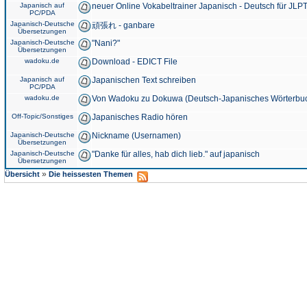
Japanisch auf
neuer Online Vokabeltrainer Japanisch - Deutsch für JLPT
PC/PDA
Japanisch-Deutsche
頑張れ - ganbare
Übersetzungen
Japanisch-Deutsche
"Nani?"
Übersetzungen
wadoku.de
Download - EDICT File
Japanisch auf
Japanischen Text schreiben
PC/PDA
wadoku.de
Von Wadoku zu Dokuwa (Deutsch-Japanisches Wörterbu
Off-Topic/Sonstiges
Japanisches Radio hören
Japanisch-Deutsche
Nickname (Usernamen)
Übersetzungen
Japanisch-Deutsche
"Danke für alles, hab dich lieb." auf japanisch
Übersetzungen
»
Übersicht
Die heissesten Themen