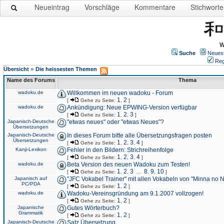
Neueintrag
Vorschläge
Kommentare
Stichworte
W
Suche
Neues
Reg
»
Übersicht
Die heissesten Themen
Name des Forums
Thema
wadoku.de
Willkommen im neuen wadoku - Forum
1
2
[
Gehe zu Seite:
,
]
wadoku.de
Ankündigung: Neue EPWING-Version verfügbar
1
2
3
[
Gehe zu Seite:
,
,
]
Japanisch-Deutsche
"etwas neues" oder "etwas Neues"?
Übersetzungen
Japanisch-Deutsche
In dieses Forum bitte alle Übersetzungsfragen posten
Übersetzungen
1
2
3
4
[
Gehe zu Seite:
,
,
,
]
Kanji-Lexikon
Fehler in den Bildern: Strichreihenfolge
1
2
3
4
[
Gehe zu Seite:
,
,
,
]
wadoku.de
Beta Version des neuen Wadoku zum Testen!
1
2
3
8
9
10
[
Gehe zu Seite:
,
,
...
,
,
]
Japanisch auf
"JFC Vokabel Trainer" mit allen Vokabeln von "Minna no 
PC/PDA
1
2
[
Gehe zu Seite:
,
]
wadoku.de
Wadoku-Vereinsgründung am 9.1.2007 vollzogen!
1
2
[
Gehe zu Seite:
,
]
Japanische
Gutes Wörterbuch?
Grammatik
1
2
[
Gehe zu Seite:
,
]
Japanisch-Deutsche
Satz Übersetzung