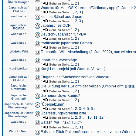
Übersetzungen
1
2
[
Gehe zu Seite:
,
]
Japanisch auf
Wadoku für Mac OS X Lexikon/Dictionary.app (9. Januar 
PC/PDA
1
2
3
[
Gehe zu Seite:
,
,
]
wadoku.de
kleines Rätsel aus Japan
1
2
3
[
Gehe zu Seite:
,
,
]
Japanisch auf
Japanisches OCR
PC/PDA
1
2
[
Gehe zu Seite:
,
]
wadoku.de
Deutsch-Japanisch für PDA
1
2
[
Gehe zu Seite:
,
]
wadoku.de
traditionelle japanische Farben
1
2
[
Gehe zu Seite:
,
]
Wadoku-Wiki
Temporäre Wiki-Abschaltung (3. Juni 2022), nun wieder v
wadoku.de
inhaltliche Vorschläge
1
2
[
Gehe zu Seite:
,
]
Kanji-Lexikon
Kanji Lernprojekt (mit Wadoku Verweis)
Japanisch auf
Eingabe ins "Suchenfenster" von Wadoku
PC/PDA
1
2
[
Gehe zu Seite:
,
]
Japanische
Die Bildung der TE-Form der Verben (Ombin-Form 音便形
Grammatik
1
2
[
Gehe zu Seite:
,
]
Japanische
die neuen Joyo-Kanjis?
Grammatik
1
2
[
Gehe zu Seite:
,
]
Japanisch-Deutsche
"Übersetzung"
Übersetzungen
1
2
3
4
5
6
[
Gehe zu Seite:
,
,
,
,
,
]
Japanisch-Deutsche
Übersetzungskorrektur bitte
Übersetzungen
1
2
3
10
11
12
[
Gehe zu Seite:
,
,
...
,
,
]
wadoku.de
watashi wa = "わたしは"?
1
2
3
[
Gehe zu Seite:
,
,
]
WadokuTeam
Falscher Pitch-Pattern/Accent-Index bei diversen Wörtern