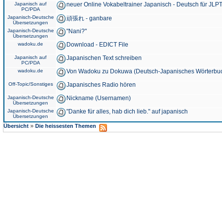
Japanisch auf
neuer Online Vokabeltrainer Japanisch - Deutsch für JLPT
PC/PDA
Japanisch-Deutsche
頑張れ - ganbare
Übersetzungen
Japanisch-Deutsche
"Nani?"
Übersetzungen
wadoku.de
Download - EDICT File
Japanisch auf
Japanischen Text schreiben
PC/PDA
wadoku.de
Von Wadoku zu Dokuwa (Deutsch-Japanisches Wörterbu
Off-Topic/Sonstiges
Japanisches Radio hören
Japanisch-Deutsche
Nickname (Usernamen)
Übersetzungen
Japanisch-Deutsche
"Danke für alles, hab dich lieb." auf japanisch
Übersetzungen
»
Übersicht
Die heissesten Themen