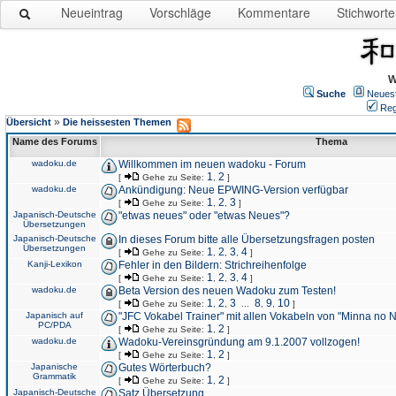
Neueintrag
Vorschläge
Kommentare
Stichworte
W
Suche
Neues
Reg
»
Übersicht
Die heissesten Themen
Name des Forums
Thema
wadoku.de
Willkommen im neuen wadoku - Forum
1
2
[
Gehe zu Seite:
,
]
wadoku.de
Ankündigung: Neue EPWING-Version verfügbar
1
2
3
[
Gehe zu Seite:
,
,
]
Japanisch-Deutsche
"etwas neues" oder "etwas Neues"?
Übersetzungen
Japanisch-Deutsche
In dieses Forum bitte alle Übersetzungsfragen posten
Übersetzungen
1
2
3
4
[
Gehe zu Seite:
,
,
,
]
Kanji-Lexikon
Fehler in den Bildern: Strichreihenfolge
1
2
3
4
[
Gehe zu Seite:
,
,
,
]
wadoku.de
Beta Version des neuen Wadoku zum Testen!
1
2
3
8
9
10
[
Gehe zu Seite:
,
,
...
,
,
]
Japanisch auf
"JFC Vokabel Trainer" mit allen Vokabeln von "Minna no 
PC/PDA
1
2
[
Gehe zu Seite:
,
]
wadoku.de
Wadoku-Vereinsgründung am 9.1.2007 vollzogen!
1
2
[
Gehe zu Seite:
,
]
Japanische
Gutes Wörterbuch?
Grammatik
1
2
[
Gehe zu Seite:
,
]
Japanisch-Deutsche
Satz Übersetzung