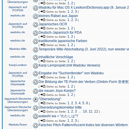
Übersetzungen
1
2
[
Gehe zu Seite:
,
]
Japanisch auf
Wadoku für Mac OS X Lexikon/Dictionary.app (9. Januar 
PC/PDA
1
2
3
[
Gehe zu Seite:
,
,
]
wadoku.de
kleines Rätsel aus Japan
1
2
3
[
Gehe zu Seite:
,
,
]
Japanisch auf
Japanisches OCR
PC/PDA
1
2
[
Gehe zu Seite:
,
]
wadoku.de
Deutsch-Japanisch für PDA
1
2
[
Gehe zu Seite:
,
]
wadoku.de
traditionelle japanische Farben
1
2
[
Gehe zu Seite:
,
]
Wadoku-Wiki
Temporäre Wiki-Abschaltung (3. Juni 2022), nun wieder v
wadoku.de
inhaltliche Vorschläge
1
2
[
Gehe zu Seite:
,
]
Kanji-Lexikon
Kanji Lernprojekt (mit Wadoku Verweis)
Japanisch auf
Eingabe ins "Suchenfenster" von Wadoku
PC/PDA
1
2
[
Gehe zu Seite:
,
]
Japanische
Die Bildung der TE-Form der Verben (Ombin-Form 音便形
Grammatik
1
2
[
Gehe zu Seite:
,
]
Japanische
die neuen Joyo-Kanjis?
Grammatik
1
2
[
Gehe zu Seite:
,
]
Japanisch-Deutsche
"Übersetzung"
Übersetzungen
1
2
3
4
5
6
[
Gehe zu Seite:
,
,
,
,
,
]
Japanisch-Deutsche
Übersetzungskorrektur bitte
Übersetzungen
1
2
3
10
11
12
[
Gehe zu Seite:
,
,
...
,
,
]
wadoku.de
watashi wa = "わたしは"?
1
2
3
[
Gehe zu Seite:
,
,
]
WadokuTeam
Falscher Pitch-Pattern/Accent-Index bei diversen Wörtern