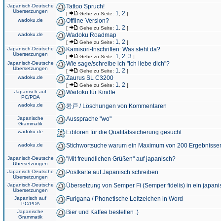
Japanisch-Deutsche
Tattoo Spruch!
Übersetzungen
1
2
[
Gehe zu Seite:
,
]
wadoku.de
Offline-Version?
1
2
[
Gehe zu Seite:
,
]
wadoku.de
Wadoku Roadmap
1
2
[
Gehe zu Seite:
,
]
Japanisch-Deutsche
Kamisori-Inschriften: Was steht da?
Übersetzungen
1
2
3
[
Gehe zu Seite:
,
,
]
Japanisch-Deutsche
Wie sage/schreibe ich "Ich liebe dich"?
Übersetzungen
1
2
[
Gehe zu Seite:
,
]
wadoku.de
Zaurus SL C3200
1
2
[
Gehe zu Seite:
,
]
Japanisch auf
Wadoku für Kindle
PC/PDA
wadoku.de
岩戸 / Löschungen von Kommentaren
Japanische
Aussprache "wo"
Grammatik
wadoku.de
Editoren für die Qualitätssicherung gesucht
wadoku.de
Stichwortsuche warum ein Maximum von 200 Ergebnisse
Japanisch-Deutsche
"Mit freundlichen Grüßen" auf japanisch?
Übersetzungen
Japanisch-Deutsche
Postkarte auf Japanisch schreiben
Übersetzungen
Japanisch-Deutsche
Übersetzung von Semper Fi (Semper fidelis) in ein japani
Übersetzungen
Japanisch auf
Furigana / Phonetische Leitzeichen in Word
PC/PDA
Japanische
Bier und Kaffee bestellen :)
Grammatik