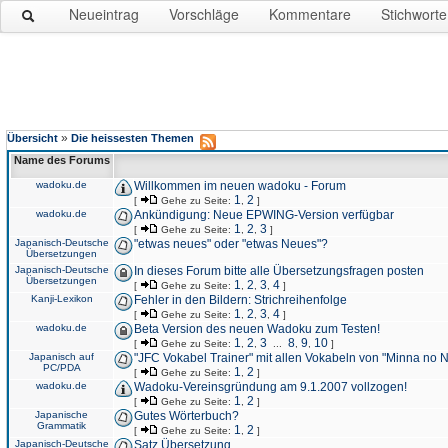
Neueintrag
Vorschläge
Kommentare
Stichworte
»
Übersicht
Die heissesten Themen
Name des Forums
wadoku.de
Willkommen im neuen wadoku - Forum
1
2
[
Gehe zu Seite:
,
]
wadoku.de
Ankündigung: Neue EPWING-Version verfügbar
1
2
3
[
Gehe zu Seite:
,
,
]
Japanisch-Deutsche
"etwas neues" oder "etwas Neues"?
Übersetzungen
Japanisch-Deutsche
In dieses Forum bitte alle Übersetzungsfragen posten
Übersetzungen
1
2
3
4
[
Gehe zu Seite:
,
,
,
]
Kanji-Lexikon
Fehler in den Bildern: Strichreihenfolge
1
2
3
4
[
Gehe zu Seite:
,
,
,
]
wadoku.de
Beta Version des neuen Wadoku zum Testen!
1
2
3
8
9
10
[
Gehe zu Seite:
,
,
...
,
,
]
Japanisch auf
"JFC Vokabel Trainer" mit allen Vokabeln von "Minna no 
PC/PDA
1
2
[
Gehe zu Seite:
,
]
wadoku.de
Wadoku-Vereinsgründung am 9.1.2007 vollzogen!
1
2
[
Gehe zu Seite:
,
]
Japanische
Gutes Wörterbuch?
Grammatik
1
2
[
Gehe zu Seite:
,
]
Japanisch-Deutsche
Satz Übersetzung