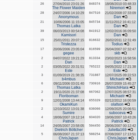
26
27/04/2010 23:01:26
848374
18/08/2010 03:48:33
The Flower Maiden
Niremori
28
24/07/2006 14:10:29
847516
21/02/2008 07:33:09
Anonymous
Dan
21
10/06/2006 11:15:05
845734
11/11/2012 16:41:12
Thomas Latka
Dan
39
06/03/2013 00:54:08
841912
12/02/2016 06:09:50
Kamisori
Dan
15
25/01/2011 20:07:15
816632
26/02/2011 12:31:49
Tristezza
Todius
17
20/06/2006 23:05:04
816599
26/04/2007 07:32:47
gegee
skb
2
04/07/2022 19:21:29
813334
23/02/2023 16:58:56
Dan
Dan
2
03/05/2022 20:31:51
765222
04/05/2022 17:21:38
Este
Este
3
01/09/2019 21:38:35
731887
12/07/2025 09:22:53
b4mbus
Michaelr
6
09/11/2006 03:01:40
730916
26/07/2009 15:45:27
Thomas Latka
ShinichiHara
2
19/11/2020 21:37:08
667062
17/07/2025 08:57:31
Floriboman
Michaelr
9
12/01/2008 13:44:14
655329
02/12/2012 16:00:59
OkamiKun
olafson
2
12/10/2022 13:01:38
636066
12/09/2025 20:06:51
Sumire
suboceva
4
18/06/2007 19:12:14
604020
19/06/2007 10:43:26
Patrick
Patrick
14
24/05/2007 23:58:05
594450
28/06/2007 00:12:42
Dietrich Böttcher
Julietta169
5
06/08/2007 21:37:13
588254
07/08/2007 17:13:51
ChrisJapan
ChrisJapan