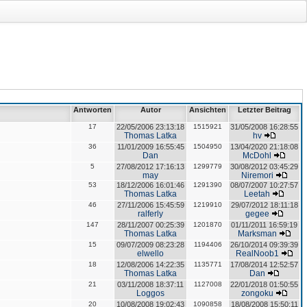
Antworten
Autor
Ansichten
Letzter Beitrag
17
22/05/2006 23:13:18
1515921
31/05/2008 16:28:55
Thomas Latka
hv
36
11/01/2009 16:55:45
1504950
13/04/2020 21:18:08
Dan
McDohl
5
27/08/2012 17:16:13
1299779
30/08/2012 03:45:29
may
Niremori
53
18/12/2006 16:01:46
1291390
08/07/2007 10:27:57
Thomas Latka
Leetah
46
27/11/2006 15:45:59
1219910
29/07/2012 18:11:18
ralferly
gegee
147
28/11/2007 00:25:39
1201870
01/11/2011 16:59:19
Thomas Latka
Marksman
15
09/07/2009 08:23:28
1194406
26/10/2014 09:39:39
elwello
RealNoob1
18
12/08/2006 14:22:35
1135771
17/08/2014 12:52:57
Thomas Latka
Dan
21
03/11/2008 18:37:11
1127008
22/01/2018 01:50:55
Loggos
zongoku
20
10/08/2008 19:02:43
1090858
18/08/2008 15:50:11