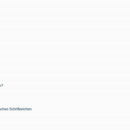
n?
sches Schriftzeichen