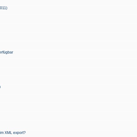
2011)
erfügbar
)
 im XML export?