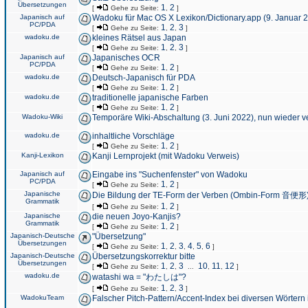
Übersetzungen
1
2
[
Gehe zu Seite:
,
]
Japanisch auf
Wadoku für Mac OS X Lexikon/Dictionary.app (9. Januar 
PC/PDA
1
2
3
[
Gehe zu Seite:
,
,
]
wadoku.de
kleines Rätsel aus Japan
1
2
3
[
Gehe zu Seite:
,
,
]
Japanisch auf
Japanisches OCR
PC/PDA
1
2
[
Gehe zu Seite:
,
]
wadoku.de
Deutsch-Japanisch für PDA
1
2
[
Gehe zu Seite:
,
]
wadoku.de
traditionelle japanische Farben
1
2
[
Gehe zu Seite:
,
]
Wadoku-Wiki
Temporäre Wiki-Abschaltung (3. Juni 2022), nun wieder v
wadoku.de
inhaltliche Vorschläge
1
2
[
Gehe zu Seite:
,
]
Kanji-Lexikon
Kanji Lernprojekt (mit Wadoku Verweis)
Japanisch auf
Eingabe ins "Suchenfenster" von Wadoku
PC/PDA
1
2
[
Gehe zu Seite:
,
]
Japanische
Die Bildung der TE-Form der Verben (Ombin-Form 音便形
Grammatik
1
2
[
Gehe zu Seite:
,
]
Japanische
die neuen Joyo-Kanjis?
Grammatik
1
2
[
Gehe zu Seite:
,
]
Japanisch-Deutsche
"Übersetzung"
Übersetzungen
1
2
3
4
5
6
[
Gehe zu Seite:
,
,
,
,
,
]
Japanisch-Deutsche
Übersetzungskorrektur bitte
Übersetzungen
1
2
3
10
11
12
[
Gehe zu Seite:
,
,
...
,
,
]
wadoku.de
watashi wa = "わたしは"?
1
2
3
[
Gehe zu Seite:
,
,
]
WadokuTeam
Falscher Pitch-Pattern/Accent-Index bei diversen Wörtern