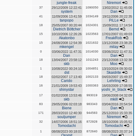
jungle-freak
Niremori
37
29/12/2009 12:22:41
1090050
13/02/2012 11:45:00
system
Dan
41
11/09/2006 13:41:59
1034149
19/11/2006 20:22:35
tanpopo
PiLLe
18
25/05/2007 00:20:44
1024301
15/09/2011 17:14:54
Dietrich Böttcher
Bernd
15
10/10/2006 12:26:26
1023563
17/01/2007 01:49:03
Akatonbo
FreakRob
15
24/08/2008 12:54:39
1021632
13/12/2008 23:38:25
mkengel
milay
0
03/06/2022 11:47:31
1014030
03/06/2022 11:47:31
Dan
Dan
18
13/04/2007 23:58:12
1011243
23/12/2008 13:32:30
skb
Moo
1
10/08/2022 00:24:10
1004851
13/10/2024 09:30:02
dst
Skaidrite
18
02/02/2007 17:13:40
1002133
04/03/2007 15:49:37
Carido
Lehrling
16
21/01/2009 19:53:43
1000363
16/03/2009 17:08:55
shinystar
yoshi_in_black
17
01/02/2008 13:53:46
993019
19/06/2008 04:32:09
skb
mkill
83
29/05/2006 02:03:18
983343
03/04/2016 20:54:54
Biene
Dan
171
28/03/2010 12:40:30
944583
25/12/2010 15:33:35
souljumper
Niremori
32
14/07/2006 18:51:16
872928
18/10/2006 15:05:52
Tomodachi
Tomodachi
1
08/08/2023 00:18:03
872640
08/08/2023 20:37:14
Oromit
Dan