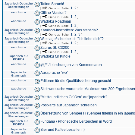
Japanisch-Deutsche
Tattoo Spruch!
Übersetzungen
1
2
[
Gehe zu Seite:
,
]
wadoku.de
Offline-Version?
1
2
[
Gehe zu Seite:
,
]
wadoku.de
Wadoku Roadmap
1
2
[
Gehe zu Seite:
,
]
Japanisch-Deutsche
Kamisori-Inschriften: Was steht da?
Übersetzungen
1
2
3
[
Gehe zu Seite:
,
,
]
Japanisch-Deutsche
Wie sage/schreibe ich "Ich liebe dich"?
Übersetzungen
1
2
[
Gehe zu Seite:
,
]
wadoku.de
Zaurus SL C3200
1
2
[
Gehe zu Seite:
,
]
Japanisch auf
Wadoku für Kindle
PC/PDA
wadoku.de
岩戸 / Löschungen von Kommentaren
Japanische
Aussprache "wo"
Grammatik
wadoku.de
Editoren für die Qualitätssicherung gesucht
wadoku.de
Stichwortsuche warum ein Maximum von 200 Ergebnisse
Japanisch-Deutsche
"Mit freundlichen Grüßen" auf japanisch?
Übersetzungen
Japanisch-Deutsche
Postkarte auf Japanisch schreiben
Übersetzungen
Japanisch-Deutsche
Übersetzung von Semper Fi (Semper fidelis) in ein japani
Übersetzungen
Japanisch auf
Furigana / Phonetische Leitzeichen in Word
PC/PDA
Japanische
Bier und Kaffee bestellen :)
Grammatik