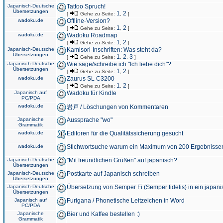
Japanisch-Deutsche
Tattoo Spruch!
Übersetzungen
1
2
[
Gehe zu Seite:
,
]
wadoku.de
Offline-Version?
1
2
[
Gehe zu Seite:
,
]
wadoku.de
Wadoku Roadmap
1
2
[
Gehe zu Seite:
,
]
Japanisch-Deutsche
Kamisori-Inschriften: Was steht da?
Übersetzungen
1
2
3
[
Gehe zu Seite:
,
,
]
Japanisch-Deutsche
Wie sage/schreibe ich "Ich liebe dich"?
Übersetzungen
1
2
[
Gehe zu Seite:
,
]
wadoku.de
Zaurus SL C3200
1
2
[
Gehe zu Seite:
,
]
Japanisch auf
Wadoku für Kindle
PC/PDA
wadoku.de
岩戸 / Löschungen von Kommentaren
Japanische
Aussprache "wo"
Grammatik
wadoku.de
Editoren für die Qualitätssicherung gesucht
wadoku.de
Stichwortsuche warum ein Maximum von 200 Ergebnisse
Japanisch-Deutsche
"Mit freundlichen Grüßen" auf japanisch?
Übersetzungen
Japanisch-Deutsche
Postkarte auf Japanisch schreiben
Übersetzungen
Japanisch-Deutsche
Übersetzung von Semper Fi (Semper fidelis) in ein japani
Übersetzungen
Japanisch auf
Furigana / Phonetische Leitzeichen in Word
PC/PDA
Japanische
Bier und Kaffee bestellen :)
Grammatik