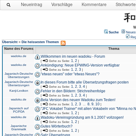
Neueintrag
Vorschläge
Kommentare
Stichworte
W
Suche
Neues
Reg
»
Übersicht
Die heissesten Themen
Name des Forums
Thema
wadoku.de
Willkommen im neuen wadoku - Forum
1
2
[
Gehe zu Seite:
,
]
wadoku.de
Ankündigung: Neue EPWING-Version verfügbar
1
2
3
[
Gehe zu Seite:
,
,
]
Japanisch-Deutsche
"etwas neues" oder "etwas Neues"?
Übersetzungen
Japanisch-Deutsche
In dieses Forum bitte alle Übersetzungsfragen posten
Übersetzungen
1
2
3
4
[
Gehe zu Seite:
,
,
,
]
Kanji-Lexikon
Fehler in den Bildern: Strichreihenfolge
1
2
3
4
[
Gehe zu Seite:
,
,
,
]
wadoku.de
Beta Version des neuen Wadoku zum Testen!
1
2
3
8
9
10
[
Gehe zu Seite:
,
,
...
,
,
]
Japanisch auf
"JFC Vokabel Trainer" mit allen Vokabeln von "Minna no 
PC/PDA
1
2
[
Gehe zu Seite:
,
]
wadoku.de
Wadoku-Vereinsgründung am 9.1.2007 vollzogen!
1
2
[
Gehe zu Seite:
,
]
Japanische
Gutes Wörterbuch?
Grammatik
1
2
[
Gehe zu Seite:
,
]
Japanisch-Deutsche
Satz Übersetzung