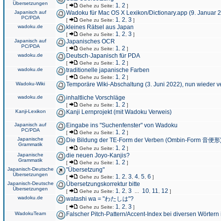
Übersetzungen
1
2
[
Gehe zu Seite:
,
]
Japanisch auf
Wadoku für Mac OS X Lexikon/Dictionary.app (9. Januar 
PC/PDA
1
2
3
[
Gehe zu Seite:
,
,
]
wadoku.de
kleines Rätsel aus Japan
1
2
3
[
Gehe zu Seite:
,
,
]
Japanisch auf
Japanisches OCR
PC/PDA
1
2
[
Gehe zu Seite:
,
]
wadoku.de
Deutsch-Japanisch für PDA
1
2
[
Gehe zu Seite:
,
]
wadoku.de
traditionelle japanische Farben
1
2
[
Gehe zu Seite:
,
]
Wadoku-Wiki
Temporäre Wiki-Abschaltung (3. Juni 2022), nun wieder v
wadoku.de
inhaltliche Vorschläge
1
2
[
Gehe zu Seite:
,
]
Kanji-Lexikon
Kanji Lernprojekt (mit Wadoku Verweis)
Japanisch auf
Eingabe ins "Suchenfenster" von Wadoku
PC/PDA
1
2
[
Gehe zu Seite:
,
]
Japanische
Die Bildung der TE-Form der Verben (Ombin-Form 音便形
Grammatik
1
2
[
Gehe zu Seite:
,
]
Japanische
die neuen Joyo-Kanjis?
Grammatik
1
2
[
Gehe zu Seite:
,
]
Japanisch-Deutsche
"Übersetzung"
Übersetzungen
1
2
3
4
5
6
[
Gehe zu Seite:
,
,
,
,
,
]
Japanisch-Deutsche
Übersetzungskorrektur bitte
Übersetzungen
1
2
3
10
11
12
[
Gehe zu Seite:
,
,
...
,
,
]
wadoku.de
watashi wa = "わたしは"?
1
2
3
[
Gehe zu Seite:
,
,
]
WadokuTeam
Falscher Pitch-Pattern/Accent-Index bei diversen Wörtern