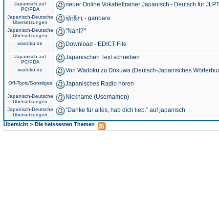
Japanisch auf
neuer Online Vokabeltrainer Japanisch - Deutsch für JLPT
PC/PDA
Japanisch-Deutsche
頑張れ - ganbare
Übersetzungen
Japanisch-Deutsche
"Nani?"
Übersetzungen
wadoku.de
Download - EDICT File
Japanisch auf
Japanischen Text schreiben
PC/PDA
wadoku.de
Von Wadoku zu Dokuwa (Deutsch-Japanisches Wörterbu
Off-Topic/Sonstiges
Japanisches Radio hören
Japanisch-Deutsche
Nickname (Usernamen)
Übersetzungen
Japanisch-Deutsche
"Danke für alles, hab dich lieb." auf japanisch
Übersetzungen
»
Übersicht
Die heissesten Themen