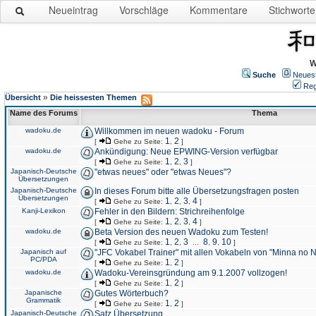
Neueintrag
Vorschläge
Kommentare
Stichworte
W
Suche
Neues
Reg
»
Übersicht
Die heissesten Themen
Name des Forums
Thema
wadoku.de
Willkommen im neuen wadoku - Forum
1
2
[
Gehe zu Seite:
,
]
wadoku.de
Ankündigung: Neue EPWING-Version verfügbar
1
2
3
[
Gehe zu Seite:
,
,
]
Japanisch-Deutsche
"etwas neues" oder "etwas Neues"?
Übersetzungen
Japanisch-Deutsche
In dieses Forum bitte alle Übersetzungsfragen posten
Übersetzungen
1
2
3
4
[
Gehe zu Seite:
,
,
,
]
Kanji-Lexikon
Fehler in den Bildern: Strichreihenfolge
1
2
3
4
[
Gehe zu Seite:
,
,
,
]
wadoku.de
Beta Version des neuen Wadoku zum Testen!
1
2
3
8
9
10
[
Gehe zu Seite:
,
,
...
,
,
]
Japanisch auf
"JFC Vokabel Trainer" mit allen Vokabeln von "Minna no 
PC/PDA
1
2
[
Gehe zu Seite:
,
]
wadoku.de
Wadoku-Vereinsgründung am 9.1.2007 vollzogen!
1
2
[
Gehe zu Seite:
,
]
Japanische
Gutes Wörterbuch?
Grammatik
1
2
[
Gehe zu Seite:
,
]
Japanisch-Deutsche
Satz Übersetzung