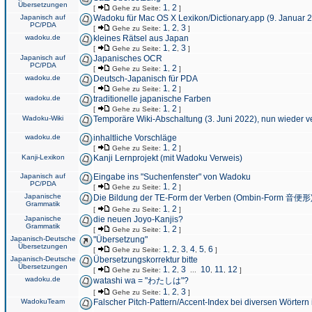
Übersetzungen
1
2
[
Gehe zu Seite:
,
]
Japanisch auf
Wadoku für Mac OS X Lexikon/Dictionary.app (9. Januar 
PC/PDA
1
2
3
[
Gehe zu Seite:
,
,
]
wadoku.de
kleines Rätsel aus Japan
1
2
3
[
Gehe zu Seite:
,
,
]
Japanisch auf
Japanisches OCR
PC/PDA
1
2
[
Gehe zu Seite:
,
]
wadoku.de
Deutsch-Japanisch für PDA
1
2
[
Gehe zu Seite:
,
]
wadoku.de
traditionelle japanische Farben
1
2
[
Gehe zu Seite:
,
]
Wadoku-Wiki
Temporäre Wiki-Abschaltung (3. Juni 2022), nun wieder v
wadoku.de
inhaltliche Vorschläge
1
2
[
Gehe zu Seite:
,
]
Kanji-Lexikon
Kanji Lernprojekt (mit Wadoku Verweis)
Japanisch auf
Eingabe ins "Suchenfenster" von Wadoku
PC/PDA
1
2
[
Gehe zu Seite:
,
]
Japanische
Die Bildung der TE-Form der Verben (Ombin-Form 音便形
Grammatik
1
2
[
Gehe zu Seite:
,
]
Japanische
die neuen Joyo-Kanjis?
Grammatik
1
2
[
Gehe zu Seite:
,
]
Japanisch-Deutsche
"Übersetzung"
Übersetzungen
1
2
3
4
5
6
[
Gehe zu Seite:
,
,
,
,
,
]
Japanisch-Deutsche
Übersetzungskorrektur bitte
Übersetzungen
1
2
3
10
11
12
[
Gehe zu Seite:
,
,
...
,
,
]
wadoku.de
watashi wa = "わたしは"?
1
2
3
[
Gehe zu Seite:
,
,
]
WadokuTeam
Falscher Pitch-Pattern/Accent-Index bei diversen Wörtern