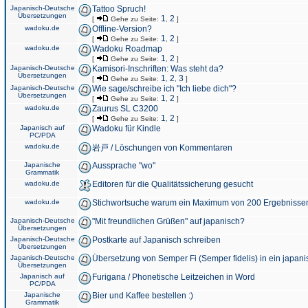
Japanisch-Deutsche
Tattoo Spruch!
Übersetzungen
1
2
[
Gehe zu Seite:
,
]
wadoku.de
Offline-Version?
1
2
[
Gehe zu Seite:
,
]
wadoku.de
Wadoku Roadmap
1
2
[
Gehe zu Seite:
,
]
Japanisch-Deutsche
Kamisori-Inschriften: Was steht da?
Übersetzungen
1
2
3
[
Gehe zu Seite:
,
,
]
Japanisch-Deutsche
Wie sage/schreibe ich "Ich liebe dich"?
Übersetzungen
1
2
[
Gehe zu Seite:
,
]
wadoku.de
Zaurus SL C3200
1
2
[
Gehe zu Seite:
,
]
Japanisch auf
Wadoku für Kindle
PC/PDA
wadoku.de
岩戸 / Löschungen von Kommentaren
Japanische
Aussprache "wo"
Grammatik
wadoku.de
Editoren für die Qualitätssicherung gesucht
wadoku.de
Stichwortsuche warum ein Maximum von 200 Ergebnisse
Japanisch-Deutsche
"Mit freundlichen Grüßen" auf japanisch?
Übersetzungen
Japanisch-Deutsche
Postkarte auf Japanisch schreiben
Übersetzungen
Japanisch-Deutsche
Übersetzung von Semper Fi (Semper fidelis) in ein japani
Übersetzungen
Japanisch auf
Furigana / Phonetische Leitzeichen in Word
PC/PDA
Japanische
Bier und Kaffee bestellen :)
Grammatik