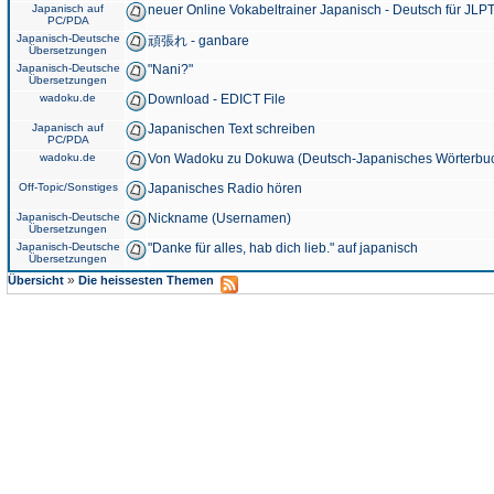
Japanisch auf
neuer Online Vokabeltrainer Japanisch - Deutsch für JLPT
PC/PDA
Japanisch-Deutsche
頑張れ - ganbare
Übersetzungen
Japanisch-Deutsche
"Nani?"
Übersetzungen
wadoku.de
Download - EDICT File
Japanisch auf
Japanischen Text schreiben
PC/PDA
wadoku.de
Von Wadoku zu Dokuwa (Deutsch-Japanisches Wörterbu
Off-Topic/Sonstiges
Japanisches Radio hören
Japanisch-Deutsche
Nickname (Usernamen)
Übersetzungen
Japanisch-Deutsche
"Danke für alles, hab dich lieb." auf japanisch
Übersetzungen
»
Übersicht
Die heissesten Themen