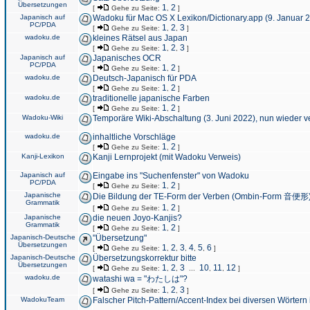
Übersetzungen
1
2
[
Gehe zu Seite:
,
]
Japanisch auf
Wadoku für Mac OS X Lexikon/Dictionary.app (9. Januar 
PC/PDA
1
2
3
[
Gehe zu Seite:
,
,
]
wadoku.de
kleines Rätsel aus Japan
1
2
3
[
Gehe zu Seite:
,
,
]
Japanisch auf
Japanisches OCR
PC/PDA
1
2
[
Gehe zu Seite:
,
]
wadoku.de
Deutsch-Japanisch für PDA
1
2
[
Gehe zu Seite:
,
]
wadoku.de
traditionelle japanische Farben
1
2
[
Gehe zu Seite:
,
]
Wadoku-Wiki
Temporäre Wiki-Abschaltung (3. Juni 2022), nun wieder v
wadoku.de
inhaltliche Vorschläge
1
2
[
Gehe zu Seite:
,
]
Kanji-Lexikon
Kanji Lernprojekt (mit Wadoku Verweis)
Japanisch auf
Eingabe ins "Suchenfenster" von Wadoku
PC/PDA
1
2
[
Gehe zu Seite:
,
]
Japanische
Die Bildung der TE-Form der Verben (Ombin-Form 音便形
Grammatik
1
2
[
Gehe zu Seite:
,
]
Japanische
die neuen Joyo-Kanjis?
Grammatik
1
2
[
Gehe zu Seite:
,
]
Japanisch-Deutsche
"Übersetzung"
Übersetzungen
1
2
3
4
5
6
[
Gehe zu Seite:
,
,
,
,
,
]
Japanisch-Deutsche
Übersetzungskorrektur bitte
Übersetzungen
1
2
3
10
11
12
[
Gehe zu Seite:
,
,
...
,
,
]
wadoku.de
watashi wa = "わたしは"?
1
2
3
[
Gehe zu Seite:
,
,
]
WadokuTeam
Falscher Pitch-Pattern/Accent-Index bei diversen Wörtern