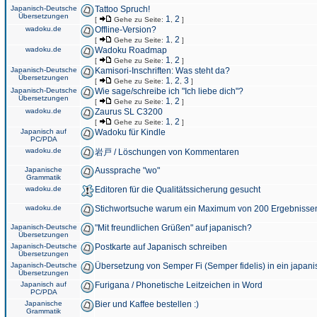
Japanisch-Deutsche
Tattoo Spruch!
Übersetzungen
1
2
[
Gehe zu Seite:
,
]
wadoku.de
Offline-Version?
1
2
[
Gehe zu Seite:
,
]
wadoku.de
Wadoku Roadmap
1
2
[
Gehe zu Seite:
,
]
Japanisch-Deutsche
Kamisori-Inschriften: Was steht da?
Übersetzungen
1
2
3
[
Gehe zu Seite:
,
,
]
Japanisch-Deutsche
Wie sage/schreibe ich "Ich liebe dich"?
Übersetzungen
1
2
[
Gehe zu Seite:
,
]
wadoku.de
Zaurus SL C3200
1
2
[
Gehe zu Seite:
,
]
Japanisch auf
Wadoku für Kindle
PC/PDA
wadoku.de
岩戸 / Löschungen von Kommentaren
Japanische
Aussprache "wo"
Grammatik
wadoku.de
Editoren für die Qualitätssicherung gesucht
wadoku.de
Stichwortsuche warum ein Maximum von 200 Ergebnisse
Japanisch-Deutsche
"Mit freundlichen Grüßen" auf japanisch?
Übersetzungen
Japanisch-Deutsche
Postkarte auf Japanisch schreiben
Übersetzungen
Japanisch-Deutsche
Übersetzung von Semper Fi (Semper fidelis) in ein japani
Übersetzungen
Japanisch auf
Furigana / Phonetische Leitzeichen in Word
PC/PDA
Japanische
Bier und Kaffee bestellen :)
Grammatik