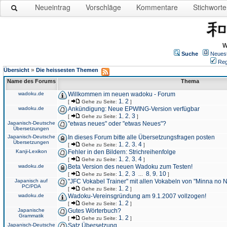
Neueintrag
Vorschläge
Kommentare
Stichworte
W
Suche
Neues
Reg
»
Übersicht
Die heissesten Themen
Name des Forums
Thema
wadoku.de
Willkommen im neuen wadoku - Forum
1
2
[
Gehe zu Seite:
,
]
wadoku.de
Ankündigung: Neue EPWING-Version verfügbar
1
2
3
[
Gehe zu Seite:
,
,
]
Japanisch-Deutsche
"etwas neues" oder "etwas Neues"?
Übersetzungen
Japanisch-Deutsche
In dieses Forum bitte alle Übersetzungsfragen posten
Übersetzungen
1
2
3
4
[
Gehe zu Seite:
,
,
,
]
Kanji-Lexikon
Fehler in den Bildern: Strichreihenfolge
1
2
3
4
[
Gehe zu Seite:
,
,
,
]
wadoku.de
Beta Version des neuen Wadoku zum Testen!
1
2
3
8
9
10
[
Gehe zu Seite:
,
,
...
,
,
]
Japanisch auf
"JFC Vokabel Trainer" mit allen Vokabeln von "Minna no 
PC/PDA
1
2
[
Gehe zu Seite:
,
]
wadoku.de
Wadoku-Vereinsgründung am 9.1.2007 vollzogen!
1
2
[
Gehe zu Seite:
,
]
Japanische
Gutes Wörterbuch?
Grammatik
1
2
[
Gehe zu Seite:
,
]
Japanisch-Deutsche
Satz Übersetzung