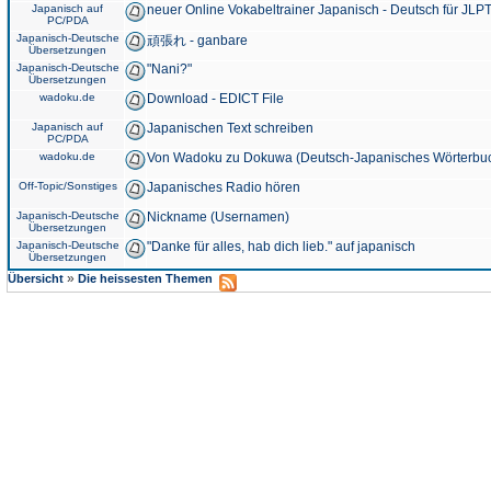
Japanisch auf
neuer Online Vokabeltrainer Japanisch - Deutsch für JLPT
PC/PDA
Japanisch-Deutsche
頑張れ - ganbare
Übersetzungen
Japanisch-Deutsche
"Nani?"
Übersetzungen
wadoku.de
Download - EDICT File
Japanisch auf
Japanischen Text schreiben
PC/PDA
wadoku.de
Von Wadoku zu Dokuwa (Deutsch-Japanisches Wörterbu
Off-Topic/Sonstiges
Japanisches Radio hören
Japanisch-Deutsche
Nickname (Usernamen)
Übersetzungen
Japanisch-Deutsche
"Danke für alles, hab dich lieb." auf japanisch
Übersetzungen
»
Übersicht
Die heissesten Themen