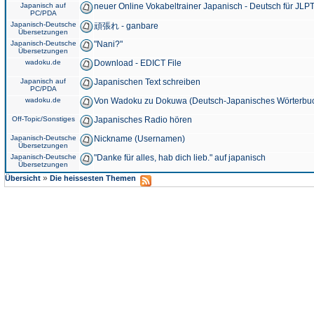
Japanisch auf
neuer Online Vokabeltrainer Japanisch - Deutsch für JLPT
PC/PDA
Japanisch-Deutsche
頑張れ - ganbare
Übersetzungen
Japanisch-Deutsche
"Nani?"
Übersetzungen
wadoku.de
Download - EDICT File
Japanisch auf
Japanischen Text schreiben
PC/PDA
wadoku.de
Von Wadoku zu Dokuwa (Deutsch-Japanisches Wörterbu
Off-Topic/Sonstiges
Japanisches Radio hören
Japanisch-Deutsche
Nickname (Usernamen)
Übersetzungen
Japanisch-Deutsche
"Danke für alles, hab dich lieb." auf japanisch
Übersetzungen
»
Übersicht
Die heissesten Themen