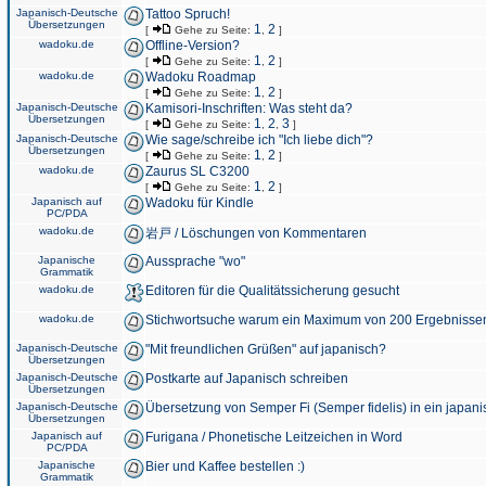
Japanisch-Deutsche
Tattoo Spruch!
Übersetzungen
1
2
[
Gehe zu Seite:
,
]
wadoku.de
Offline-Version?
1
2
[
Gehe zu Seite:
,
]
wadoku.de
Wadoku Roadmap
1
2
[
Gehe zu Seite:
,
]
Japanisch-Deutsche
Kamisori-Inschriften: Was steht da?
Übersetzungen
1
2
3
[
Gehe zu Seite:
,
,
]
Japanisch-Deutsche
Wie sage/schreibe ich "Ich liebe dich"?
Übersetzungen
1
2
[
Gehe zu Seite:
,
]
wadoku.de
Zaurus SL C3200
1
2
[
Gehe zu Seite:
,
]
Japanisch auf
Wadoku für Kindle
PC/PDA
wadoku.de
岩戸 / Löschungen von Kommentaren
Japanische
Aussprache "wo"
Grammatik
wadoku.de
Editoren für die Qualitätssicherung gesucht
wadoku.de
Stichwortsuche warum ein Maximum von 200 Ergebnisse
Japanisch-Deutsche
"Mit freundlichen Grüßen" auf japanisch?
Übersetzungen
Japanisch-Deutsche
Postkarte auf Japanisch schreiben
Übersetzungen
Japanisch-Deutsche
Übersetzung von Semper Fi (Semper fidelis) in ein japani
Übersetzungen
Japanisch auf
Furigana / Phonetische Leitzeichen in Word
PC/PDA
Japanische
Bier und Kaffee bestellen :)
Grammatik