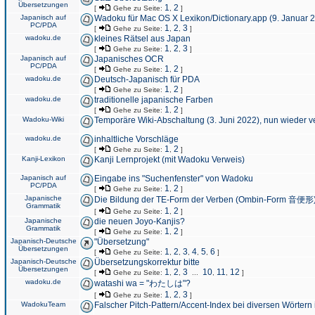
Übersetzungen
1
2
[
Gehe zu Seite:
,
]
Japanisch auf
Wadoku für Mac OS X Lexikon/Dictionary.app (9. Januar 
PC/PDA
1
2
3
[
Gehe zu Seite:
,
,
]
wadoku.de
kleines Rätsel aus Japan
1
2
3
[
Gehe zu Seite:
,
,
]
Japanisch auf
Japanisches OCR
PC/PDA
1
2
[
Gehe zu Seite:
,
]
wadoku.de
Deutsch-Japanisch für PDA
1
2
[
Gehe zu Seite:
,
]
wadoku.de
traditionelle japanische Farben
1
2
[
Gehe zu Seite:
,
]
Wadoku-Wiki
Temporäre Wiki-Abschaltung (3. Juni 2022), nun wieder v
wadoku.de
inhaltliche Vorschläge
1
2
[
Gehe zu Seite:
,
]
Kanji-Lexikon
Kanji Lernprojekt (mit Wadoku Verweis)
Japanisch auf
Eingabe ins "Suchenfenster" von Wadoku
PC/PDA
1
2
[
Gehe zu Seite:
,
]
Japanische
Die Bildung der TE-Form der Verben (Ombin-Form 音便形
Grammatik
1
2
[
Gehe zu Seite:
,
]
Japanische
die neuen Joyo-Kanjis?
Grammatik
1
2
[
Gehe zu Seite:
,
]
Japanisch-Deutsche
"Übersetzung"
Übersetzungen
1
2
3
4
5
6
[
Gehe zu Seite:
,
,
,
,
,
]
Japanisch-Deutsche
Übersetzungskorrektur bitte
Übersetzungen
1
2
3
10
11
12
[
Gehe zu Seite:
,
,
...
,
,
]
wadoku.de
watashi wa = "わたしは"?
1
2
3
[
Gehe zu Seite:
,
,
]
WadokuTeam
Falscher Pitch-Pattern/Accent-Index bei diversen Wörtern