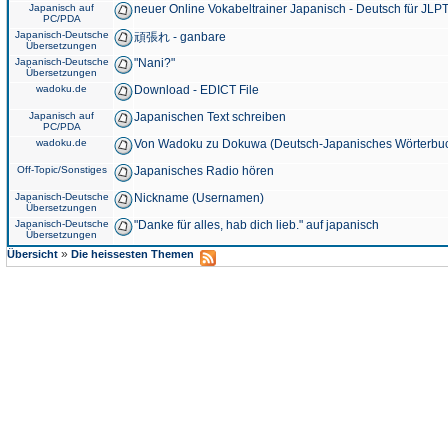
Japanisch auf
neuer Online Vokabeltrainer Japanisch - Deutsch für JLPT
PC/PDA
Japanisch-Deutsche
頑張れ - ganbare
Übersetzungen
Japanisch-Deutsche
"Nani?"
Übersetzungen
wadoku.de
Download - EDICT File
Japanisch auf
Japanischen Text schreiben
PC/PDA
wadoku.de
Von Wadoku zu Dokuwa (Deutsch-Japanisches Wörterbu
Off-Topic/Sonstiges
Japanisches Radio hören
Japanisch-Deutsche
Nickname (Usernamen)
Übersetzungen
Japanisch-Deutsche
"Danke für alles, hab dich lieb." auf japanisch
Übersetzungen
»
Übersicht
Die heissesten Themen