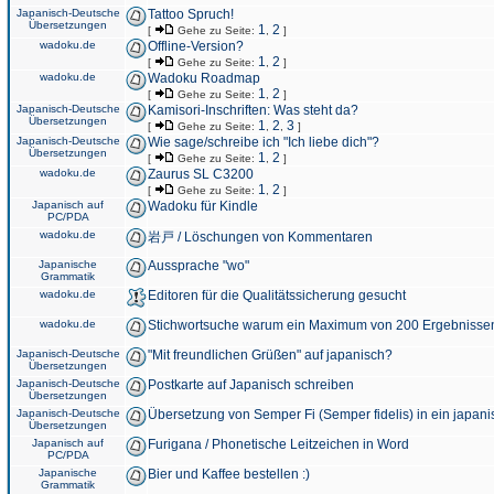
Japanisch-Deutsche
Tattoo Spruch!
Übersetzungen
1
2
[
Gehe zu Seite:
,
]
wadoku.de
Offline-Version?
1
2
[
Gehe zu Seite:
,
]
wadoku.de
Wadoku Roadmap
1
2
[
Gehe zu Seite:
,
]
Japanisch-Deutsche
Kamisori-Inschriften: Was steht da?
Übersetzungen
1
2
3
[
Gehe zu Seite:
,
,
]
Japanisch-Deutsche
Wie sage/schreibe ich "Ich liebe dich"?
Übersetzungen
1
2
[
Gehe zu Seite:
,
]
wadoku.de
Zaurus SL C3200
1
2
[
Gehe zu Seite:
,
]
Japanisch auf
Wadoku für Kindle
PC/PDA
wadoku.de
岩戸 / Löschungen von Kommentaren
Japanische
Aussprache "wo"
Grammatik
wadoku.de
Editoren für die Qualitätssicherung gesucht
wadoku.de
Stichwortsuche warum ein Maximum von 200 Ergebnisse
Japanisch-Deutsche
"Mit freundlichen Grüßen" auf japanisch?
Übersetzungen
Japanisch-Deutsche
Postkarte auf Japanisch schreiben
Übersetzungen
Japanisch-Deutsche
Übersetzung von Semper Fi (Semper fidelis) in ein japani
Übersetzungen
Japanisch auf
Furigana / Phonetische Leitzeichen in Word
PC/PDA
Japanische
Bier und Kaffee bestellen :)
Grammatik