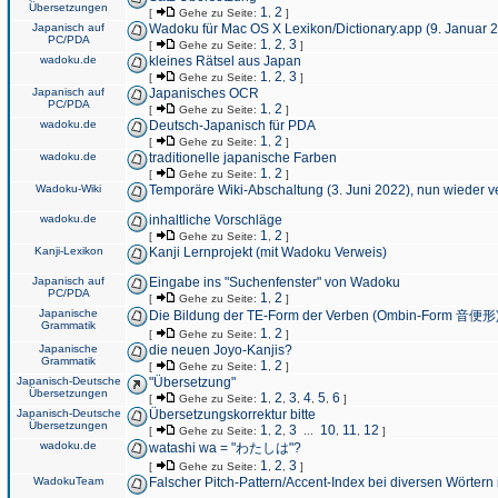
Übersetzungen
1
2
[
Gehe zu Seite:
,
]
Japanisch auf
Wadoku für Mac OS X Lexikon/Dictionary.app (9. Januar 
PC/PDA
1
2
3
[
Gehe zu Seite:
,
,
]
wadoku.de
kleines Rätsel aus Japan
1
2
3
[
Gehe zu Seite:
,
,
]
Japanisch auf
Japanisches OCR
PC/PDA
1
2
[
Gehe zu Seite:
,
]
wadoku.de
Deutsch-Japanisch für PDA
1
2
[
Gehe zu Seite:
,
]
wadoku.de
traditionelle japanische Farben
1
2
[
Gehe zu Seite:
,
]
Wadoku-Wiki
Temporäre Wiki-Abschaltung (3. Juni 2022), nun wieder v
wadoku.de
inhaltliche Vorschläge
1
2
[
Gehe zu Seite:
,
]
Kanji-Lexikon
Kanji Lernprojekt (mit Wadoku Verweis)
Japanisch auf
Eingabe ins "Suchenfenster" von Wadoku
PC/PDA
1
2
[
Gehe zu Seite:
,
]
Japanische
Die Bildung der TE-Form der Verben (Ombin-Form 音便形
Grammatik
1
2
[
Gehe zu Seite:
,
]
Japanische
die neuen Joyo-Kanjis?
Grammatik
1
2
[
Gehe zu Seite:
,
]
Japanisch-Deutsche
"Übersetzung"
Übersetzungen
1
2
3
4
5
6
[
Gehe zu Seite:
,
,
,
,
,
]
Japanisch-Deutsche
Übersetzungskorrektur bitte
Übersetzungen
1
2
3
10
11
12
[
Gehe zu Seite:
,
,
...
,
,
]
wadoku.de
watashi wa = "わたしは"?
1
2
3
[
Gehe zu Seite:
,
,
]
WadokuTeam
Falscher Pitch-Pattern/Accent-Index bei diversen Wörtern