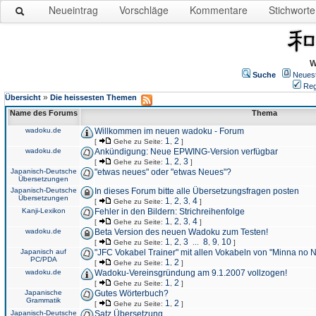
Neueintrag
Vorschläge
Kommentare
Stichworte
W
Suche
Neues
Reg
»
Übersicht
Die heissesten Themen
Name des Forums
Thema
wadoku.de
Willkommen im neuen wadoku - Forum
1
2
[
Gehe zu Seite:
,
]
wadoku.de
Ankündigung: Neue EPWING-Version verfügbar
1
2
3
[
Gehe zu Seite:
,
,
]
Japanisch-Deutsche
"etwas neues" oder "etwas Neues"?
Übersetzungen
Japanisch-Deutsche
In dieses Forum bitte alle Übersetzungsfragen posten
Übersetzungen
1
2
3
4
[
Gehe zu Seite:
,
,
,
]
Kanji-Lexikon
Fehler in den Bildern: Strichreihenfolge
1
2
3
4
[
Gehe zu Seite:
,
,
,
]
wadoku.de
Beta Version des neuen Wadoku zum Testen!
1
2
3
8
9
10
[
Gehe zu Seite:
,
,
...
,
,
]
Japanisch auf
"JFC Vokabel Trainer" mit allen Vokabeln von "Minna no 
PC/PDA
1
2
[
Gehe zu Seite:
,
]
wadoku.de
Wadoku-Vereinsgründung am 9.1.2007 vollzogen!
1
2
[
Gehe zu Seite:
,
]
Japanische
Gutes Wörterbuch?
Grammatik
1
2
[
Gehe zu Seite:
,
]
Japanisch-Deutsche
Satz Übersetzung