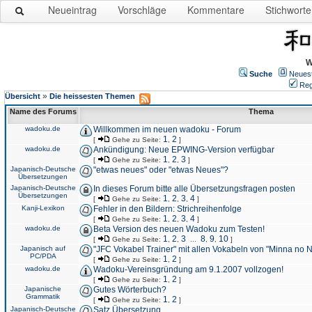
Neueintrag
Vorschläge
Kommentare
Stichworte
W
Suche
Neues
Reg
»
Übersicht
Die heissesten Themen
Name des Forums
Thema
wadoku.de
Willkommen im neuen wadoku - Forum
1
2
[
Gehe zu Seite:
,
]
wadoku.de
Ankündigung: Neue EPWING-Version verfügbar
1
2
3
[
Gehe zu Seite:
,
,
]
Japanisch-Deutsche
"etwas neues" oder "etwas Neues"?
Übersetzungen
Japanisch-Deutsche
In dieses Forum bitte alle Übersetzungsfragen posten
Übersetzungen
1
2
3
4
[
Gehe zu Seite:
,
,
,
]
Kanji-Lexikon
Fehler in den Bildern: Strichreihenfolge
1
2
3
4
[
Gehe zu Seite:
,
,
,
]
wadoku.de
Beta Version des neuen Wadoku zum Testen!
1
2
3
8
9
10
[
Gehe zu Seite:
,
,
...
,
,
]
Japanisch auf
"JFC Vokabel Trainer" mit allen Vokabeln von "Minna no 
PC/PDA
1
2
[
Gehe zu Seite:
,
]
wadoku.de
Wadoku-Vereinsgründung am 9.1.2007 vollzogen!
1
2
[
Gehe zu Seite:
,
]
Japanische
Gutes Wörterbuch?
Grammatik
1
2
[
Gehe zu Seite:
,
]
Japanisch-Deutsche
Satz Übersetzung