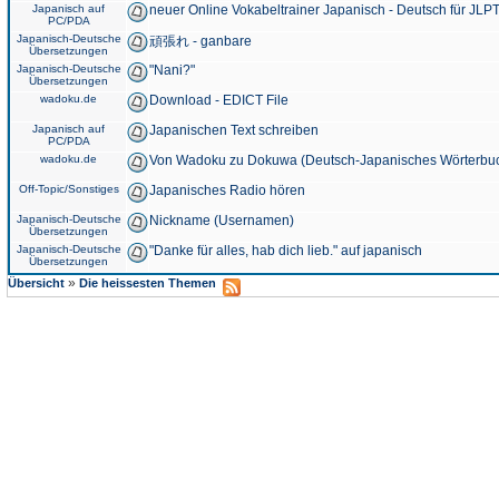
Japanisch auf
neuer Online Vokabeltrainer Japanisch - Deutsch für JLPT
PC/PDA
Japanisch-Deutsche
頑張れ - ganbare
Übersetzungen
Japanisch-Deutsche
"Nani?"
Übersetzungen
wadoku.de
Download - EDICT File
Japanisch auf
Japanischen Text schreiben
PC/PDA
wadoku.de
Von Wadoku zu Dokuwa (Deutsch-Japanisches Wörterbu
Off-Topic/Sonstiges
Japanisches Radio hören
Japanisch-Deutsche
Nickname (Usernamen)
Übersetzungen
Japanisch-Deutsche
"Danke für alles, hab dich lieb." auf japanisch
Übersetzungen
»
Übersicht
Die heissesten Themen