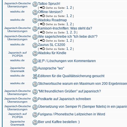
Japanisch-Deutsche
Tattoo Spruch!
Übersetzungen
1
2
[
Gehe zu Seite:
,
]
wadoku.de
Offline-Version?
1
2
[
Gehe zu Seite:
,
]
wadoku.de
Wadoku Roadmap
1
2
[
Gehe zu Seite:
,
]
Japanisch-Deutsche
Kamisori-Inschriften: Was steht da?
Übersetzungen
1
2
3
[
Gehe zu Seite:
,
,
]
Japanisch-Deutsche
Wie sage/schreibe ich "Ich liebe dich"?
Übersetzungen
1
2
[
Gehe zu Seite:
,
]
wadoku.de
Zaurus SL C3200
1
2
[
Gehe zu Seite:
,
]
Japanisch auf
Wadoku für Kindle
PC/PDA
wadoku.de
岩戸 / Löschungen von Kommentaren
Japanische
Aussprache "wo"
Grammatik
wadoku.de
Editoren für die Qualitätssicherung gesucht
wadoku.de
Stichwortsuche warum ein Maximum von 200 Ergebnisse
Japanisch-Deutsche
"Mit freundlichen Grüßen" auf japanisch?
Übersetzungen
Japanisch-Deutsche
Postkarte auf Japanisch schreiben
Übersetzungen
Japanisch-Deutsche
Übersetzung von Semper Fi (Semper fidelis) in ein japani
Übersetzungen
Japanisch auf
Furigana / Phonetische Leitzeichen in Word
PC/PDA
Japanische
Bier und Kaffee bestellen :)
Grammatik