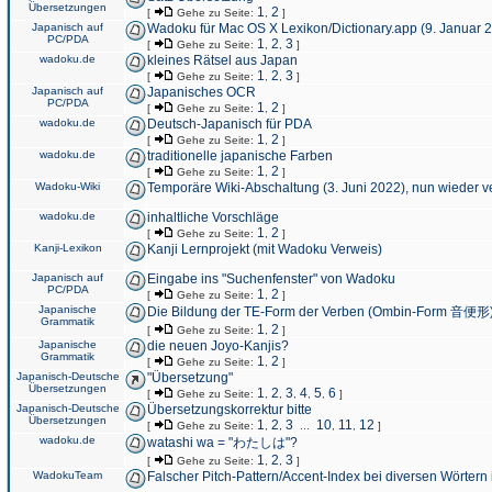
Übersetzungen
1
2
[
Gehe zu Seite:
,
]
Japanisch auf
Wadoku für Mac OS X Lexikon/Dictionary.app (9. Januar 
PC/PDA
1
2
3
[
Gehe zu Seite:
,
,
]
wadoku.de
kleines Rätsel aus Japan
1
2
3
[
Gehe zu Seite:
,
,
]
Japanisch auf
Japanisches OCR
PC/PDA
1
2
[
Gehe zu Seite:
,
]
wadoku.de
Deutsch-Japanisch für PDA
1
2
[
Gehe zu Seite:
,
]
wadoku.de
traditionelle japanische Farben
1
2
[
Gehe zu Seite:
,
]
Wadoku-Wiki
Temporäre Wiki-Abschaltung (3. Juni 2022), nun wieder v
wadoku.de
inhaltliche Vorschläge
1
2
[
Gehe zu Seite:
,
]
Kanji-Lexikon
Kanji Lernprojekt (mit Wadoku Verweis)
Japanisch auf
Eingabe ins "Suchenfenster" von Wadoku
PC/PDA
1
2
[
Gehe zu Seite:
,
]
Japanische
Die Bildung der TE-Form der Verben (Ombin-Form 音便形
Grammatik
1
2
[
Gehe zu Seite:
,
]
Japanische
die neuen Joyo-Kanjis?
Grammatik
1
2
[
Gehe zu Seite:
,
]
Japanisch-Deutsche
"Übersetzung"
Übersetzungen
1
2
3
4
5
6
[
Gehe zu Seite:
,
,
,
,
,
]
Japanisch-Deutsche
Übersetzungskorrektur bitte
Übersetzungen
1
2
3
10
11
12
[
Gehe zu Seite:
,
,
...
,
,
]
wadoku.de
watashi wa = "わたしは"?
1
2
3
[
Gehe zu Seite:
,
,
]
WadokuTeam
Falscher Pitch-Pattern/Accent-Index bei diversen Wörtern