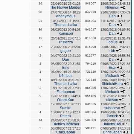
26
27/04/2010 23:01:26
848067
18/08/2010 03:48:33
The Flower Maiden
Niremori
28
24/07/2006 14:10:29
847219
21/02/2008 07:33:09
Anonymous
Dan
21
10/06/2006 11:15:05
845294
11/11/2012 16:41:12
Thomas Latka
Dan
39
06/03/2013 00:54:08
841617
12/02/2016 06:09:50
Kamisori
Dan
15
25/01/2011 20:07:15
816330
26/02/2011 12:31:49
Tristezza
Todius
17
20/06/2006 23:05:04
816298
26/04/2007 07:32:47
gegee
skb
2
04/07/2022 19:21:29
812977
23/02/2023 16:58:56
Dan
Dan
2
03/05/2022 20:31:51
764910
04/05/2022 17:21:38
Este
Este
3
01/09/2019 21:38:35
731520
12/07/2025 09:22:53
b4mbus
Michaelr
6
09/11/2006 03:01:40
730745
26/07/2009 15:45:27
Thomas Latka
ShinichiHara
2
19/11/2020 21:37:08
666386
17/07/2025 08:57:31
Floriboman
Michaelr
9
12/01/2008 13:44:14
655185
02/12/2012 16:00:59
OkamiKun
olafson
2
12/10/2022 13:01:38
635325
12/09/2025 20:06:51
Sumire
suboceva
4
18/06/2007 19:12:14
603884
19/06/2007 10:43:26
Patrick
Patrick
14
24/05/2007 23:58:05
594309
28/06/2007 00:12:42
Dietrich Böttcher
Julietta169
5
06/08/2007 21:37:13
588121
07/08/2007 17:13:51
ChrisJapan
ChrisJapan