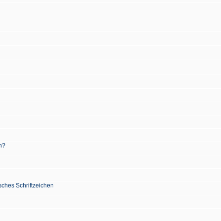
n?
sches Schriftzeichen