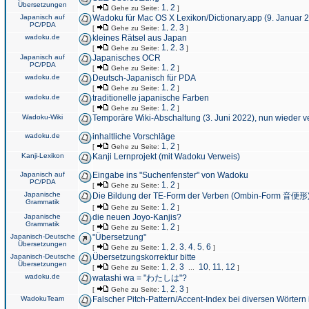
Übersetzungen
1
2
[
Gehe zu Seite:
,
]
Japanisch auf
Wadoku für Mac OS X Lexikon/Dictionary.app (9. Januar 
PC/PDA
1
2
3
[
Gehe zu Seite:
,
,
]
wadoku.de
kleines Rätsel aus Japan
1
2
3
[
Gehe zu Seite:
,
,
]
Japanisch auf
Japanisches OCR
PC/PDA
1
2
[
Gehe zu Seite:
,
]
wadoku.de
Deutsch-Japanisch für PDA
1
2
[
Gehe zu Seite:
,
]
wadoku.de
traditionelle japanische Farben
1
2
[
Gehe zu Seite:
,
]
Wadoku-Wiki
Temporäre Wiki-Abschaltung (3. Juni 2022), nun wieder v
wadoku.de
inhaltliche Vorschläge
1
2
[
Gehe zu Seite:
,
]
Kanji-Lexikon
Kanji Lernprojekt (mit Wadoku Verweis)
Japanisch auf
Eingabe ins "Suchenfenster" von Wadoku
PC/PDA
1
2
[
Gehe zu Seite:
,
]
Japanische
Die Bildung der TE-Form der Verben (Ombin-Form 音便形
Grammatik
1
2
[
Gehe zu Seite:
,
]
Japanische
die neuen Joyo-Kanjis?
Grammatik
1
2
[
Gehe zu Seite:
,
]
Japanisch-Deutsche
"Übersetzung"
Übersetzungen
1
2
3
4
5
6
[
Gehe zu Seite:
,
,
,
,
,
]
Japanisch-Deutsche
Übersetzungskorrektur bitte
Übersetzungen
1
2
3
10
11
12
[
Gehe zu Seite:
,
,
...
,
,
]
wadoku.de
watashi wa = "わたしは"?
1
2
3
[
Gehe zu Seite:
,
,
]
WadokuTeam
Falscher Pitch-Pattern/Accent-Index bei diversen Wörtern