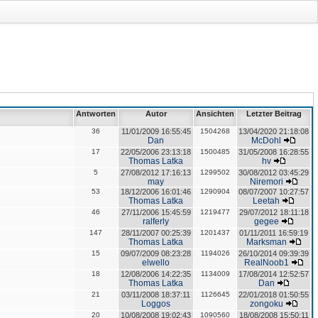
Antworten
Autor
Ansichten
Letzter Beitrag
36
11/01/2009 16:55:45
1504268
13/04/2020 21:18:08
Dan
McDohl
17
22/05/2006 23:13:18
1500485
31/05/2008 16:28:55
Thomas Latka
hv
5
27/08/2012 17:16:13
1299502
30/08/2012 03:45:29
may
Niremori
53
18/12/2006 16:01:46
1290904
08/07/2007 10:27:57
Thomas Latka
Leetah
46
27/11/2006 15:45:59
1219477
29/07/2012 18:11:18
ralferly
gegee
147
28/11/2007 00:25:39
1201437
01/11/2011 16:59:19
Thomas Latka
Marksman
15
09/07/2009 08:23:28
1194026
26/10/2014 09:39:39
elwello
RealNoob1
18
12/08/2006 14:22:35
1134009
17/08/2014 12:52:57
Thomas Latka
Dan
21
03/11/2008 18:37:11
1126645
22/01/2018 01:50:55
Loggos
zongoku
20
10/08/2008 19:02:43
1090560
18/08/2008 15:50:11