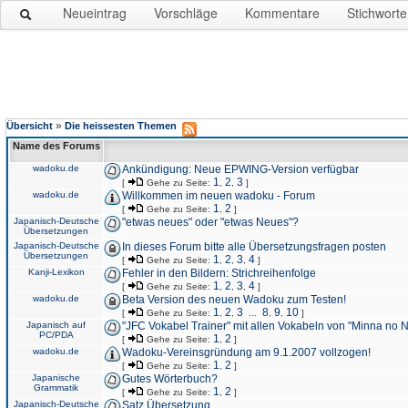
Neueintrag
Vorschläge
Kommentare
Stichworte
»
Übersicht
Die heissesten Themen
Name des Forums
wadoku.de
Ankündigung: Neue EPWING-Version verfügbar
1
2
3
[
Gehe zu Seite:
,
,
]
wadoku.de
Willkommen im neuen wadoku - Forum
1
2
[
Gehe zu Seite:
,
]
Japanisch-Deutsche
"etwas neues" oder "etwas Neues"?
Übersetzungen
Japanisch-Deutsche
In dieses Forum bitte alle Übersetzungsfragen posten
Übersetzungen
1
2
3
4
[
Gehe zu Seite:
,
,
,
]
Kanji-Lexikon
Fehler in den Bildern: Strichreihenfolge
1
2
3
4
[
Gehe zu Seite:
,
,
,
]
wadoku.de
Beta Version des neuen Wadoku zum Testen!
1
2
3
8
9
10
[
Gehe zu Seite:
,
,
...
,
,
]
Japanisch auf
"JFC Vokabel Trainer" mit allen Vokabeln von "Minna no 
PC/PDA
1
2
[
Gehe zu Seite:
,
]
wadoku.de
Wadoku-Vereinsgründung am 9.1.2007 vollzogen!
1
2
[
Gehe zu Seite:
,
]
Japanische
Gutes Wörterbuch?
Grammatik
1
2
[
Gehe zu Seite:
,
]
Japanisch-Deutsche
Satz Übersetzung