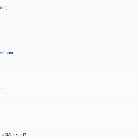
2011)
erfügbar
)
 im XML export?