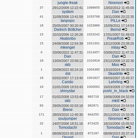
jungle-freak
Niremori
37
29/12/2009 12:22:41
1089655
13/02/2012 11:45:00
system
Dan
41
11/09/2006 13:41:59
1033768
19/11/2006 20:22:35
tanpopo
PiLLe
18
25/05/2007 00:20:44
1023986
15/09/2011 17:14:54
Dietrich Böttcher
Bernd
15
10/10/2006 12:26:26
1023242
17/01/2007 01:49:03
Akatonbo
FreakRob
15
24/08/2008 12:54:39
1021301
13/12/2008 23:38:25
mkengel
milay
0
03/06/2022 11:47:31
1013457
03/06/2022 11:47:31
Dan
Dan
18
13/04/2007 23:58:12
1010918
23/12/2008 13:32:30
skb
Moo
1
10/08/2022 00:24:10
1004385
13/10/2024 09:30:02
dst
Skaidrite
18
02/02/2007 17:13:40
1001827
04/03/2007 15:49:37
Carido
Lehrling
16
21/01/2009 19:53:43
1000062
16/03/2009 17:08:55
shinystar
yoshi_in_black
17
01/02/2008 13:53:46
992719
19/06/2008 04:32:09
skb
mkill
83
29/05/2006 02:03:18
982971
03/04/2016 20:54:54
Biene
Dan
171
28/03/2010 12:40:30
944255
25/12/2010 15:33:35
souljumper
Niremori
32
14/07/2006 18:51:16
872425
18/10/2006 15:05:52
Tomodachi
Tomodachi
1
08/08/2023 00:18:03
872197
08/08/2023 20:37:14
Oromit
Dan