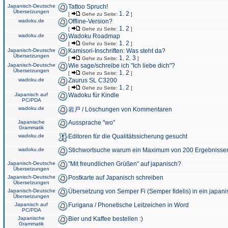
Japanisch-Deutsche
Tattoo Spruch!
Übersetzungen
1
2
[
Gehe zu Seite:
,
]
wadoku.de
Offline-Version?
1
2
[
Gehe zu Seite:
,
]
wadoku.de
Wadoku Roadmap
1
2
[
Gehe zu Seite:
,
]
Japanisch-Deutsche
Kamisori-Inschriften: Was steht da?
Übersetzungen
1
2
3
[
Gehe zu Seite:
,
,
]
Japanisch-Deutsche
Wie sage/schreibe ich "Ich liebe dich"?
Übersetzungen
1
2
[
Gehe zu Seite:
,
]
wadoku.de
Zaurus SL C3200
1
2
[
Gehe zu Seite:
,
]
Japanisch auf
Wadoku für Kindle
PC/PDA
wadoku.de
岩戸 / Löschungen von Kommentaren
Japanische
Aussprache "wo"
Grammatik
wadoku.de
Editoren für die Qualitätssicherung gesucht
wadoku.de
Stichwortsuche warum ein Maximum von 200 Ergebnisse
Japanisch-Deutsche
"Mit freundlichen Grüßen" auf japanisch?
Übersetzungen
Japanisch-Deutsche
Postkarte auf Japanisch schreiben
Übersetzungen
Japanisch-Deutsche
Übersetzung von Semper Fi (Semper fidelis) in ein japani
Übersetzungen
Japanisch auf
Furigana / Phonetische Leitzeichen in Word
PC/PDA
Japanische
Bier und Kaffee bestellen :)
Grammatik