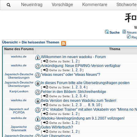
Neueintrag
Vorschläge
Kommentare
Stichworte
W
Suche
Neues
Reg
»
Übersicht
Die heissesten Themen
Name des Forums
Thema
wadoku.de
Willkommen im neuen wadoku - Forum
1
2
[
Gehe zu Seite:
,
]
wadoku.de
Ankündigung: Neue EPWING-Version verfügbar
1
2
3
[
Gehe zu Seite:
,
,
]
Japanisch-Deutsche
"etwas neues" oder "etwas Neues"?
Übersetzungen
Japanisch-Deutsche
In dieses Forum bitte alle Übersetzungsfragen posten
Übersetzungen
1
2
3
4
[
Gehe zu Seite:
,
,
,
]
Kanji-Lexikon
Fehler in den Bildern: Strichreihenfolge
1
2
3
4
[
Gehe zu Seite:
,
,
,
]
wadoku.de
Beta Version des neuen Wadoku zum Testen!
1
2
3
8
9
10
[
Gehe zu Seite:
,
,
...
,
,
]
Japanisch auf
"JFC Vokabel Trainer" mit allen Vokabeln von "Minna no 
PC/PDA
1
2
[
Gehe zu Seite:
,
]
wadoku.de
Wadoku-Vereinsgründung am 9.1.2007 vollzogen!
1
2
[
Gehe zu Seite:
,
]
Japanische
Gutes Wörterbuch?
Grammatik
1
2
[
Gehe zu Seite:
,
]
Japanisch-Deutsche
Satz Übersetzung