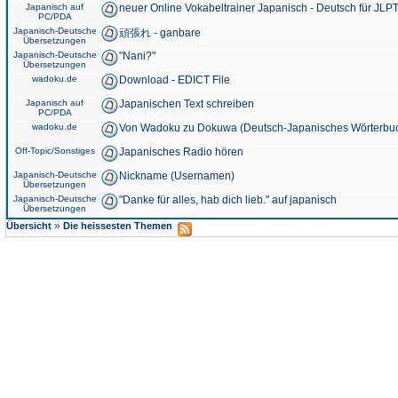
Japanisch auf
neuer Online Vokabeltrainer Japanisch - Deutsch für JLPT
PC/PDA
Japanisch-Deutsche
頑張れ - ganbare
Übersetzungen
Japanisch-Deutsche
"Nani?"
Übersetzungen
wadoku.de
Download - EDICT File
Japanisch auf
Japanischen Text schreiben
PC/PDA
wadoku.de
Von Wadoku zu Dokuwa (Deutsch-Japanisches Wörterbu
Off-Topic/Sonstiges
Japanisches Radio hören
Japanisch-Deutsche
Nickname (Usernamen)
Übersetzungen
Japanisch-Deutsche
"Danke für alles, hab dich lieb." auf japanisch
Übersetzungen
»
Übersicht
Die heissesten Themen