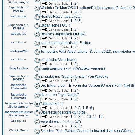
Übersetzungen
1
2
[
Gehe zu Seite:
,
]
Japanisch auf
Wadoku für Mac OS X Lexikon/Dictionary.app (9. Januar 
PC/PDA
1
2
3
[
Gehe zu Seite:
,
,
]
wadoku.de
kleines Rätsel aus Japan
1
2
3
[
Gehe zu Seite:
,
,
]
Japanisch auf
Japanisches OCR
PC/PDA
1
2
[
Gehe zu Seite:
,
]
wadoku.de
Deutsch-Japanisch für PDA
1
2
[
Gehe zu Seite:
,
]
wadoku.de
traditionelle japanische Farben
1
2
[
Gehe zu Seite:
,
]
Wadoku-Wiki
Temporäre Wiki-Abschaltung (3. Juni 2022), nun wieder v
wadoku.de
inhaltliche Vorschläge
1
2
[
Gehe zu Seite:
,
]
Kanji-Lexikon
Kanji Lernprojekt (mit Wadoku Verweis)
Japanisch auf
Eingabe ins "Suchenfenster" von Wadoku
PC/PDA
1
2
[
Gehe zu Seite:
,
]
Japanische
Die Bildung der TE-Form der Verben (Ombin-Form 音便形
Grammatik
1
2
[
Gehe zu Seite:
,
]
Japanische
die neuen Joyo-Kanjis?
Grammatik
1
2
[
Gehe zu Seite:
,
]
Japanisch-Deutsche
"Übersetzung"
Übersetzungen
1
2
3
4
5
6
[
Gehe zu Seite:
,
,
,
,
,
]
Japanisch-Deutsche
Übersetzungskorrektur bitte
Übersetzungen
1
2
3
10
11
12
[
Gehe zu Seite:
,
,
...
,
,
]
wadoku.de
watashi wa = "わたしは"?
1
2
3
[
Gehe zu Seite:
,
,
]
WadokuTeam
Falscher Pitch-Pattern/Accent-Index bei diversen Wörtern