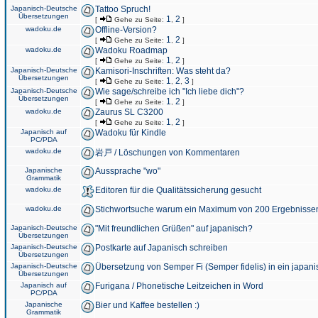
Japanisch-Deutsche
Tattoo Spruch!
Übersetzungen
1
2
[
Gehe zu Seite:
,
]
wadoku.de
Offline-Version?
1
2
[
Gehe zu Seite:
,
]
wadoku.de
Wadoku Roadmap
1
2
[
Gehe zu Seite:
,
]
Japanisch-Deutsche
Kamisori-Inschriften: Was steht da?
Übersetzungen
1
2
3
[
Gehe zu Seite:
,
,
]
Japanisch-Deutsche
Wie sage/schreibe ich "Ich liebe dich"?
Übersetzungen
1
2
[
Gehe zu Seite:
,
]
wadoku.de
Zaurus SL C3200
1
2
[
Gehe zu Seite:
,
]
Japanisch auf
Wadoku für Kindle
PC/PDA
wadoku.de
岩戸 / Löschungen von Kommentaren
Japanische
Aussprache "wo"
Grammatik
wadoku.de
Editoren für die Qualitätssicherung gesucht
wadoku.de
Stichwortsuche warum ein Maximum von 200 Ergebnisse
Japanisch-Deutsche
"Mit freundlichen Grüßen" auf japanisch?
Übersetzungen
Japanisch-Deutsche
Postkarte auf Japanisch schreiben
Übersetzungen
Japanisch-Deutsche
Übersetzung von Semper Fi (Semper fidelis) in ein japani
Übersetzungen
Japanisch auf
Furigana / Phonetische Leitzeichen in Word
PC/PDA
Japanische
Bier und Kaffee bestellen :)
Grammatik