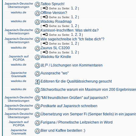
Japanisch-Deutsche
Tattoo Spruch!
Übersetzungen
1
2
[
Gehe zu Seite:
,
]
wadoku.de
Offline-Version?
1
2
[
Gehe zu Seite:
,
]
wadoku.de
Wadoku Roadmap
1
2
[
Gehe zu Seite:
,
]
Japanisch-Deutsche
Kamisori-Inschriften: Was steht da?
Übersetzungen
1
2
3
[
Gehe zu Seite:
,
,
]
Japanisch-Deutsche
Wie sage/schreibe ich "Ich liebe dich"?
Übersetzungen
1
2
[
Gehe zu Seite:
,
]
wadoku.de
Zaurus SL C3200
1
2
[
Gehe zu Seite:
,
]
Japanisch auf
Wadoku für Kindle
PC/PDA
wadoku.de
岩戸 / Löschungen von Kommentaren
Japanische
Aussprache "wo"
Grammatik
wadoku.de
Editoren für die Qualitätssicherung gesucht
wadoku.de
Stichwortsuche warum ein Maximum von 200 Ergebnisse
Japanisch-Deutsche
"Mit freundlichen Grüßen" auf japanisch?
Übersetzungen
Japanisch-Deutsche
Postkarte auf Japanisch schreiben
Übersetzungen
Japanisch-Deutsche
Übersetzung von Semper Fi (Semper fidelis) in ein japani
Übersetzungen
Japanisch auf
Furigana / Phonetische Leitzeichen in Word
PC/PDA
Japanische
Bier und Kaffee bestellen :)
Grammatik