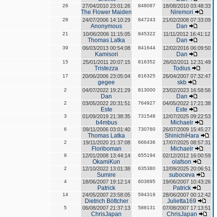
26
27/04/2010 23:01:26
848087
18/08/2010 03:48:33
The Flower Maiden
Niremori
28
24/07/2006 14:10:29
847243
21/02/2008 07:33:09
Anonymous
Dan
21
10/06/2006 11:15:05
845322
11/11/2012 16:41:12
Thomas Latka
Dan
39
06/03/2013 00:54:08
841644
12/02/2016 06:09:50
Kamisori
Dan
15
25/01/2011 20:07:15
816352
26/02/2011 12:31:49
Tristezza
Todius
17
20/06/2006 23:05:04
816325
26/04/2007 07:32:47
gegee
skb
2
04/07/2022 19:21:29
813000
23/02/2023 16:58:56
Dan
Dan
2
03/05/2022 20:31:51
764927
04/05/2022 17:21:38
Este
Este
3
01/09/2019 21:38:35
731548
12/07/2025 09:22:53
b4mbus
Michaelr
6
09/11/2006 03:01:40
730760
26/07/2009 15:45:27
Thomas Latka
ShinichiHara
2
19/11/2020 21:37:08
666436
17/07/2025 08:57:31
Floriboman
Michaelr
9
12/01/2008 13:44:14
655194
02/12/2012 16:00:59
OkamiKun
olafson
2
12/10/2022 13:01:38
635380
12/09/2025 20:06:51
Sumire
suboceva
4
18/06/2007 19:12:14
603895
19/06/2007 10:43:26
Patrick
Patrick
14
24/05/2007 23:58:05
594319
28/06/2007 00:12:42
Dietrich Böttcher
Julietta169
5
06/08/2007 21:37:13
588131
07/08/2007 17:13:51
ChrisJapan
ChrisJapan