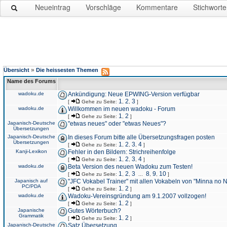
Neueintrag
Vorschläge
Kommentare
Stichworte
»
Übersicht
Die heissesten Themen
Name des Forums
wadoku.de
Ankündigung: Neue EPWING-Version verfügbar
1
2
3
[
Gehe zu Seite:
,
,
]
wadoku.de
Willkommen im neuen wadoku - Forum
1
2
[
Gehe zu Seite:
,
]
Japanisch-Deutsche
"etwas neues" oder "etwas Neues"?
Übersetzungen
Japanisch-Deutsche
In dieses Forum bitte alle Übersetzungsfragen posten
Übersetzungen
1
2
3
4
[
Gehe zu Seite:
,
,
,
]
Kanji-Lexikon
Fehler in den Bildern: Strichreihenfolge
1
2
3
4
[
Gehe zu Seite:
,
,
,
]
wadoku.de
Beta Version des neuen Wadoku zum Testen!
1
2
3
8
9
10
[
Gehe zu Seite:
,
,
...
,
,
]
Japanisch auf
"JFC Vokabel Trainer" mit allen Vokabeln von "Minna no 
PC/PDA
1
2
[
Gehe zu Seite:
,
]
wadoku.de
Wadoku-Vereinsgründung am 9.1.2007 vollzogen!
1
2
[
Gehe zu Seite:
,
]
Japanische
Gutes Wörterbuch?
Grammatik
1
2
[
Gehe zu Seite:
,
]
Japanisch-Deutsche
Satz Übersetzung