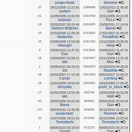
jungle-freak
Niremori
37
29/12/2009 12:22:41
1089690
13/02/2012 11:45:00
system
Dan
41
11/09/2006 13:41:59
1033793
19/11/2006 20:22:35
tanpopo
PiLLe
18
25/05/2007 00:20:44
1024005
15/09/2011 17:14:54
Dietrich Böttcher
Bernd
15
10/10/2006 12:26:26
1023262
17/01/2007 01:49:03
Akatonbo
FreakRob
15
24/08/2008 12:54:39
1021330
13/12/2008 23:38:25
mkengel
milay
0
03/06/2022 11:47:31
1013501
03/06/2022 11:47:31
Dan
Dan
18
13/04/2007 23:58:12
1010947
23/12/2008 13:32:30
skb
Moo
1
10/08/2022 00:24:10
1004420
13/10/2024 09:30:02
dst
Skaidrite
18
02/02/2007 17:13:40
1001850
04/03/2007 15:49:37
Carido
Lehrling
16
21/01/2009 19:53:43
1000081
16/03/2009 17:08:55
shinystar
yoshi_in_black
17
01/02/2008 13:53:46
992740
19/06/2008 04:32:09
skb
mkill
83
29/05/2006 02:03:18
983001
03/04/2016 20:54:54
Biene
Dan
171
28/03/2010 12:40:30
944284
25/12/2010 15:33:35
souljumper
Niremori
32
14/07/2006 18:51:16
872450
18/10/2006 15:05:52
Tomodachi
Tomodachi
1
08/08/2023 00:18:03
872225
08/08/2023 20:37:14
Oromit
Dan