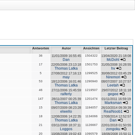
Antworten
Autor
Ansichten
Letzter Beitrag
36
11/01/2009 16:55:45
1504322
13/04/2020 21:18:08
Dan
McDohl
17
22/05/2006 23:13:18
1501753
31/05/2008 16:28:55
Thomas Latka
hv
5
27/08/2012 17:16:13
1299525
30/08/2012 03:45:29
may
Niremori
53
18/12/2006 16:01:46
1290940
08/07/2007 10:27:57
Thomas Latka
Leetah
46
27/11/2006 15:45:59
1219507
29/07/2012 18:11:18
ralferly
gegee
147
28/11/2007 00:25:39
1201474
01/11/2011 16:59:19
Thomas Latka
Marksman
15
09/07/2009 08:23:28
1194057
26/10/2014 09:39:39
elwello
RealNoob1
18
12/08/2006 14:22:35
1134066
17/08/2014 12:52:57
Thomas Latka
Dan
21
03/11/2008 18:37:11
1126667
22/01/2018 01:50:55
Loggos
zongoku
20
10/08/2008 19:02:43
1090579
18/08/2008 15:50:11