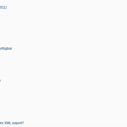
2011)
erfügbar
)
 im XML export?