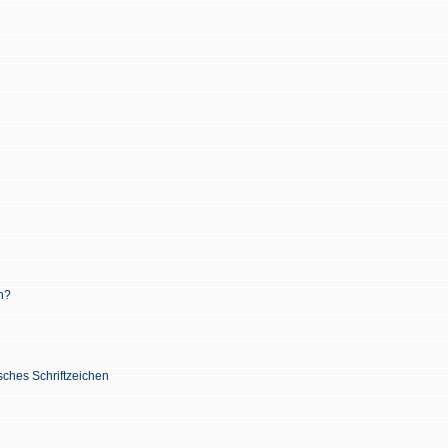
n?
sches Schriftzeichen