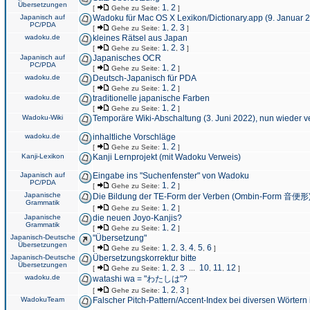
Übersetzungen
1
2
[
Gehe zu Seite:
,
]
Japanisch auf
Wadoku für Mac OS X Lexikon/Dictionary.app (9. Januar 
PC/PDA
1
2
3
[
Gehe zu Seite:
,
,
]
wadoku.de
kleines Rätsel aus Japan
1
2
3
[
Gehe zu Seite:
,
,
]
Japanisch auf
Japanisches OCR
PC/PDA
1
2
[
Gehe zu Seite:
,
]
wadoku.de
Deutsch-Japanisch für PDA
1
2
[
Gehe zu Seite:
,
]
wadoku.de
traditionelle japanische Farben
1
2
[
Gehe zu Seite:
,
]
Wadoku-Wiki
Temporäre Wiki-Abschaltung (3. Juni 2022), nun wieder v
wadoku.de
inhaltliche Vorschläge
1
2
[
Gehe zu Seite:
,
]
Kanji-Lexikon
Kanji Lernprojekt (mit Wadoku Verweis)
Japanisch auf
Eingabe ins "Suchenfenster" von Wadoku
PC/PDA
1
2
[
Gehe zu Seite:
,
]
Japanische
Die Bildung der TE-Form der Verben (Ombin-Form 音便形
Grammatik
1
2
[
Gehe zu Seite:
,
]
Japanische
die neuen Joyo-Kanjis?
Grammatik
1
2
[
Gehe zu Seite:
,
]
Japanisch-Deutsche
"Übersetzung"
Übersetzungen
1
2
3
4
5
6
[
Gehe zu Seite:
,
,
,
,
,
]
Japanisch-Deutsche
Übersetzungskorrektur bitte
Übersetzungen
1
2
3
10
11
12
[
Gehe zu Seite:
,
,
...
,
,
]
wadoku.de
watashi wa = "わたしは"?
1
2
3
[
Gehe zu Seite:
,
,
]
WadokuTeam
Falscher Pitch-Pattern/Accent-Index bei diversen Wörtern