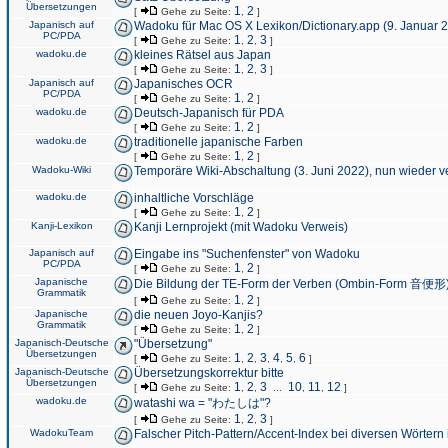
Übersetzungen
1
2
[
Gehe zu Seite:
,
]
Japanisch auf
Wadoku für Mac OS X Lexikon/Dictionary.app (9. Januar 
PC/PDA
1
2
3
[
Gehe zu Seite:
,
,
]
wadoku.de
kleines Rätsel aus Japan
1
2
3
[
Gehe zu Seite:
,
,
]
Japanisch auf
Japanisches OCR
PC/PDA
1
2
[
Gehe zu Seite:
,
]
wadoku.de
Deutsch-Japanisch für PDA
1
2
[
Gehe zu Seite:
,
]
wadoku.de
traditionelle japanische Farben
1
2
[
Gehe zu Seite:
,
]
Wadoku-Wiki
Temporäre Wiki-Abschaltung (3. Juni 2022), nun wieder v
wadoku.de
inhaltliche Vorschläge
1
2
[
Gehe zu Seite:
,
]
Kanji-Lexikon
Kanji Lernprojekt (mit Wadoku Verweis)
Japanisch auf
Eingabe ins "Suchenfenster" von Wadoku
PC/PDA
1
2
[
Gehe zu Seite:
,
]
Japanische
Die Bildung der TE-Form der Verben (Ombin-Form 音便形
Grammatik
1
2
[
Gehe zu Seite:
,
]
Japanische
die neuen Joyo-Kanjis?
Grammatik
1
2
[
Gehe zu Seite:
,
]
Japanisch-Deutsche
"Übersetzung"
Übersetzungen
1
2
3
4
5
6
[
Gehe zu Seite:
,
,
,
,
,
]
Japanisch-Deutsche
Übersetzungskorrektur bitte
Übersetzungen
1
2
3
10
11
12
[
Gehe zu Seite:
,
,
...
,
,
]
wadoku.de
watashi wa = "わたしは"?
1
2
3
[
Gehe zu Seite:
,
,
]
WadokuTeam
Falscher Pitch-Pattern/Accent-Index bei diversen Wörtern