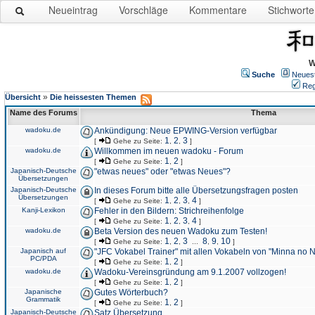
Neueintrag
Vorschläge
Kommentare
Stichworte
W
Suche
Neues
Reg
»
Übersicht
Die heissesten Themen
Name des Forums
Thema
wadoku.de
Ankündigung: Neue EPWING-Version verfügbar
1
2
3
[
Gehe zu Seite:
,
,
]
wadoku.de
Willkommen im neuen wadoku - Forum
1
2
[
Gehe zu Seite:
,
]
Japanisch-Deutsche
"etwas neues" oder "etwas Neues"?
Übersetzungen
Japanisch-Deutsche
In dieses Forum bitte alle Übersetzungsfragen posten
Übersetzungen
1
2
3
4
[
Gehe zu Seite:
,
,
,
]
Kanji-Lexikon
Fehler in den Bildern: Strichreihenfolge
1
2
3
4
[
Gehe zu Seite:
,
,
,
]
wadoku.de
Beta Version des neuen Wadoku zum Testen!
1
2
3
8
9
10
[
Gehe zu Seite:
,
,
...
,
,
]
Japanisch auf
"JFC Vokabel Trainer" mit allen Vokabeln von "Minna no 
PC/PDA
1
2
[
Gehe zu Seite:
,
]
wadoku.de
Wadoku-Vereinsgründung am 9.1.2007 vollzogen!
1
2
[
Gehe zu Seite:
,
]
Japanische
Gutes Wörterbuch?
Grammatik
1
2
[
Gehe zu Seite:
,
]
Japanisch-Deutsche
Satz Übersetzung