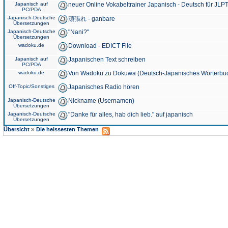
Japanisch auf
neuer Online Vokabeltrainer Japanisch - Deutsch für JLPT
PC/PDA
Japanisch-Deutsche
頑張れ - ganbare
Übersetzungen
Japanisch-Deutsche
"Nani?"
Übersetzungen
wadoku.de
Download - EDICT File
Japanisch auf
Japanischen Text schreiben
PC/PDA
wadoku.de
Von Wadoku zu Dokuwa (Deutsch-Japanisches Wörterbu
Off-Topic/Sonstiges
Japanisches Radio hören
Japanisch-Deutsche
Nickname (Usernamen)
Übersetzungen
Japanisch-Deutsche
"Danke für alles, hab dich lieb." auf japanisch
Übersetzungen
»
Übersicht
Die heissesten Themen