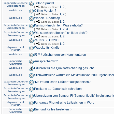
Japanisch-Deutsche
Tattoo Spruch!
Übersetzungen
1
2
[
Gehe zu Seite:
,
]
wadoku.de
Offline-Version?
1
2
[
Gehe zu Seite:
,
]
wadoku.de
Wadoku Roadmap
1
2
[
Gehe zu Seite:
,
]
Japanisch-Deutsche
Kamisori-Inschriften: Was steht da?
Übersetzungen
1
2
3
[
Gehe zu Seite:
,
,
]
Japanisch-Deutsche
Wie sage/schreibe ich "Ich liebe dich"?
Übersetzungen
1
2
[
Gehe zu Seite:
,
]
wadoku.de
Zaurus SL C3200
1
2
[
Gehe zu Seite:
,
]
Japanisch auf
Wadoku für Kindle
PC/PDA
wadoku.de
岩戸 / Löschungen von Kommentaren
Japanische
Aussprache "wo"
Grammatik
wadoku.de
Editoren für die Qualitätssicherung gesucht
wadoku.de
Stichwortsuche warum ein Maximum von 200 Ergebnisse
Japanisch-Deutsche
"Mit freundlichen Grüßen" auf japanisch?
Übersetzungen
Japanisch-Deutsche
Postkarte auf Japanisch schreiben
Übersetzungen
Japanisch-Deutsche
Übersetzung von Semper Fi (Semper fidelis) in ein japani
Übersetzungen
Japanisch auf
Furigana / Phonetische Leitzeichen in Word
PC/PDA
Japanische
Bier und Kaffee bestellen :)
Grammatik