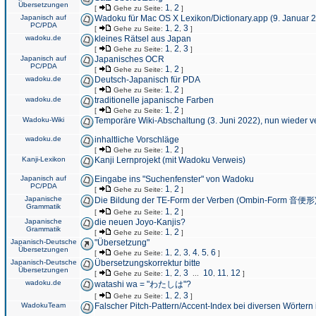
Übersetzungen
1
2
[
Gehe zu Seite:
,
]
Japanisch auf
Wadoku für Mac OS X Lexikon/Dictionary.app (9. Januar 
PC/PDA
1
2
3
[
Gehe zu Seite:
,
,
]
wadoku.de
kleines Rätsel aus Japan
1
2
3
[
Gehe zu Seite:
,
,
]
Japanisch auf
Japanisches OCR
PC/PDA
1
2
[
Gehe zu Seite:
,
]
wadoku.de
Deutsch-Japanisch für PDA
1
2
[
Gehe zu Seite:
,
]
wadoku.de
traditionelle japanische Farben
1
2
[
Gehe zu Seite:
,
]
Wadoku-Wiki
Temporäre Wiki-Abschaltung (3. Juni 2022), nun wieder v
wadoku.de
inhaltliche Vorschläge
1
2
[
Gehe zu Seite:
,
]
Kanji-Lexikon
Kanji Lernprojekt (mit Wadoku Verweis)
Japanisch auf
Eingabe ins "Suchenfenster" von Wadoku
PC/PDA
1
2
[
Gehe zu Seite:
,
]
Japanische
Die Bildung der TE-Form der Verben (Ombin-Form 音便形
Grammatik
1
2
[
Gehe zu Seite:
,
]
Japanische
die neuen Joyo-Kanjis?
Grammatik
1
2
[
Gehe zu Seite:
,
]
Japanisch-Deutsche
"Übersetzung"
Übersetzungen
1
2
3
4
5
6
[
Gehe zu Seite:
,
,
,
,
,
]
Japanisch-Deutsche
Übersetzungskorrektur bitte
Übersetzungen
1
2
3
10
11
12
[
Gehe zu Seite:
,
,
...
,
,
]
wadoku.de
watashi wa = "わたしは"?
1
2
3
[
Gehe zu Seite:
,
,
]
WadokuTeam
Falscher Pitch-Pattern/Accent-Index bei diversen Wörtern