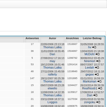
Antworten
Autor
Ansichten
Letzter Beitrag
17
22/05/2006 23:13:18
1516667
31/05/2008 16:28:55
Thomas Latka
hv
36
11/01/2009 16:55:45
1504997
13/04/2020 21:18:08
Dan
McDohl
5
27/08/2012 17:16:13
1299792
30/08/2012 03:45:29
may
Niremori
53
18/12/2006 16:01:46
1291414
08/07/2007 10:27:57
Thomas Latka
Leetah
46
27/11/2006 15:45:59
1219940
29/07/2012 18:11:18
ralferly
gegee
147
28/11/2007 00:25:39
1201895
01/11/2011 16:59:19
Thomas Latka
Marksman
15
09/07/2009 08:23:28
1194427
26/10/2014 09:39:39
elwello
RealNoob1
18
12/08/2006 14:22:35
1135817
17/08/2014 12:52:57
Thomas Latka
Dan
21
03/11/2008 18:37:11
1127034
22/01/2018 01:50:55
Loggos
zongoku
20
10/08/2008 19:02:43
1090875
18/08/2008 15:50:11