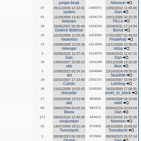
jungle-freak
Niremori
37
29/12/2009 12:22:41
1090071
13/02/2012 11:45:00
system
Dan
41
11/09/2006 13:41:59
1034174
19/11/2006 20:22:35
tanpopo
PiLLe
18
25/05/2007 00:20:44
1024324
15/09/2011 17:14:54
Dietrich Böttcher
Bernd
15
10/10/2006 12:26:26
1023592
17/01/2007 01:49:03
Akatonbo
FreakRob
15
24/08/2008 12:54:39
1021654
13/12/2008 23:38:25
mkengel
milay
0
03/06/2022 11:47:31
1014073
03/06/2022 11:47:31
Dan
Dan
18
13/04/2007 23:58:12
1011268
23/12/2008 13:32:30
skb
Moo
1
10/08/2022 00:24:10
1004894
13/10/2024 09:30:02
dst
Skaidrite
18
02/02/2007 17:13:40
1002151
04/03/2007 15:49:37
Carido
Lehrling
16
21/01/2009 19:53:43
1000381
16/03/2009 17:08:55
shinystar
yoshi_in_black
17
01/02/2008 13:53:46
993045
19/06/2008 04:32:09
skb
mkill
83
29/05/2006 02:03:18
983372
03/04/2016 20:54:54
Biene
Dan
171
28/03/2010 12:40:30
944612
25/12/2010 15:33:35
souljumper
Niremori
32
14/07/2006 18:51:16
872950
18/10/2006 15:05:52
Tomodachi
Tomodachi
1
08/08/2023 00:18:03
872689
08/08/2023 20:37:14
Oromit
Dan