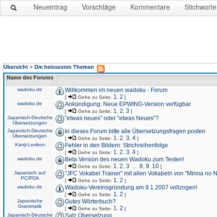
Neueintrag
Vorschläge
Kommentare
Stichworte
»
Übersicht
Die heissesten Themen
Name des Forums
wadoku.de
Willkommen im neuen wadoku - Forum
1
2
[
Gehe zu Seite:
,
]
wadoku.de
Ankündigung: Neue EPWING-Version verfügbar
1
2
3
[
Gehe zu Seite:
,
,
]
Japanisch-Deutsche
"etwas neues" oder "etwas Neues"?
Übersetzungen
Japanisch-Deutsche
In dieses Forum bitte alle Übersetzungsfragen posten
Übersetzungen
1
2
3
4
[
Gehe zu Seite:
,
,
,
]
Kanji-Lexikon
Fehler in den Bildern: Strichreihenfolge
1
2
3
4
[
Gehe zu Seite:
,
,
,
]
wadoku.de
Beta Version des neuen Wadoku zum Testen!
1
2
3
8
9
10
[
Gehe zu Seite:
,
,
...
,
,
]
Japanisch auf
"JFC Vokabel Trainer" mit allen Vokabeln von "Minna no 
PC/PDA
1
2
[
Gehe zu Seite:
,
]
wadoku.de
Wadoku-Vereinsgründung am 9.1.2007 vollzogen!
1
2
[
Gehe zu Seite:
,
]
Japanische
Gutes Wörterbuch?
Grammatik
1
2
[
Gehe zu Seite:
,
]
Japanisch-Deutsche
Satz Übersetzung