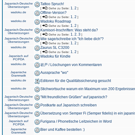
Japanisch-Deutsche
Tattoo Spruch!
Übersetzungen
1
2
[
Gehe zu Seite:
,
]
wadoku.de
Offline-Version?
1
2
[
Gehe zu Seite:
,
]
wadoku.de
Wadoku Roadmap
1
2
[
Gehe zu Seite:
,
]
Japanisch-Deutsche
Kamisori-Inschriften: Was steht da?
Übersetzungen
1
2
3
[
Gehe zu Seite:
,
,
]
Japanisch-Deutsche
Wie sage/schreibe ich "Ich liebe dich"?
Übersetzungen
1
2
[
Gehe zu Seite:
,
]
wadoku.de
Zaurus SL C3200
1
2
[
Gehe zu Seite:
,
]
Japanisch auf
Wadoku für Kindle
PC/PDA
wadoku.de
岩戸 / Löschungen von Kommentaren
Japanische
Aussprache "wo"
Grammatik
wadoku.de
Editoren für die Qualitätssicherung gesucht
wadoku.de
Stichwortsuche warum ein Maximum von 200 Ergebnisse
Japanisch-Deutsche
"Mit freundlichen Grüßen" auf japanisch?
Übersetzungen
Japanisch-Deutsche
Postkarte auf Japanisch schreiben
Übersetzungen
Japanisch-Deutsche
Übersetzung von Semper Fi (Semper fidelis) in ein japani
Übersetzungen
Japanisch auf
Furigana / Phonetische Leitzeichen in Word
PC/PDA
Japanische
Bier und Kaffee bestellen :)
Grammatik