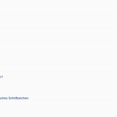
n?
sches Schriftzeichen