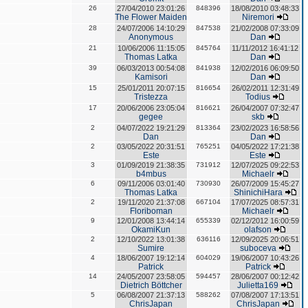
26
27/04/2010 23:01:26
848396
18/08/2010 03:48:33
The Flower Maiden
Niremori
28
24/07/2006 14:10:29
847538
21/02/2008 07:33:09
Anonymous
Dan
21
10/06/2006 11:15:05
845764
11/11/2012 16:41:12
Thomas Latka
Dan
39
06/03/2013 00:54:08
841938
12/02/2016 06:09:50
Kamisori
Dan
15
25/01/2011 20:07:15
816654
26/02/2011 12:31:49
Tristezza
Todius
17
20/06/2006 23:05:04
816621
26/04/2007 07:32:47
gegee
skb
2
04/07/2022 19:21:29
813364
23/02/2023 16:58:56
Dan
Dan
2
03/05/2022 20:31:51
765251
04/05/2022 17:21:38
Este
Este
3
01/09/2019 21:38:35
731912
12/07/2025 09:22:53
b4mbus
Michaelr
6
09/11/2006 03:01:40
730930
26/07/2009 15:45:27
Thomas Latka
ShinichiHara
2
19/11/2020 21:37:08
667104
17/07/2025 08:57:31
Floriboman
Michaelr
9
12/01/2008 13:44:14
655339
02/12/2012 16:00:59
OkamiKun
olafson
2
12/10/2022 13:01:38
636116
12/09/2025 20:06:51
Sumire
suboceva
4
18/06/2007 19:12:14
604029
19/06/2007 10:43:26
Patrick
Patrick
14
24/05/2007 23:58:05
594457
28/06/2007 00:12:42
Dietrich Böttcher
Julietta169
5
06/08/2007 21:37:13
588262
07/08/2007 17:13:51
ChrisJapan
ChrisJapan