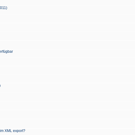
2011)
erfügbar
)
 im XML export?