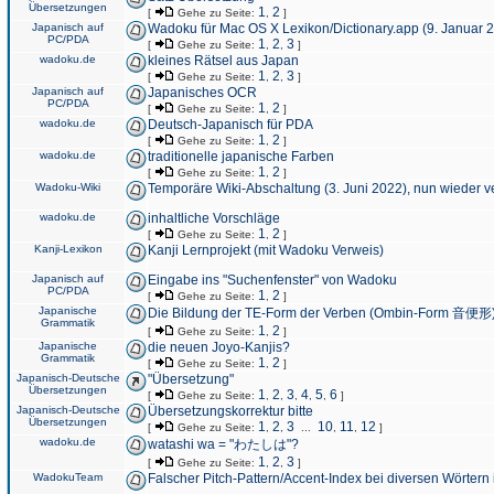
Übersetzungen
1
2
[
Gehe zu Seite:
,
]
Japanisch auf
Wadoku für Mac OS X Lexikon/Dictionary.app (9. Januar 
PC/PDA
1
2
3
[
Gehe zu Seite:
,
,
]
wadoku.de
kleines Rätsel aus Japan
1
2
3
[
Gehe zu Seite:
,
,
]
Japanisch auf
Japanisches OCR
PC/PDA
1
2
[
Gehe zu Seite:
,
]
wadoku.de
Deutsch-Japanisch für PDA
1
2
[
Gehe zu Seite:
,
]
wadoku.de
traditionelle japanische Farben
1
2
[
Gehe zu Seite:
,
]
Wadoku-Wiki
Temporäre Wiki-Abschaltung (3. Juni 2022), nun wieder v
wadoku.de
inhaltliche Vorschläge
1
2
[
Gehe zu Seite:
,
]
Kanji-Lexikon
Kanji Lernprojekt (mit Wadoku Verweis)
Japanisch auf
Eingabe ins "Suchenfenster" von Wadoku
PC/PDA
1
2
[
Gehe zu Seite:
,
]
Japanische
Die Bildung der TE-Form der Verben (Ombin-Form 音便形
Grammatik
1
2
[
Gehe zu Seite:
,
]
Japanische
die neuen Joyo-Kanjis?
Grammatik
1
2
[
Gehe zu Seite:
,
]
Japanisch-Deutsche
"Übersetzung"
Übersetzungen
1
2
3
4
5
6
[
Gehe zu Seite:
,
,
,
,
,
]
Japanisch-Deutsche
Übersetzungskorrektur bitte
Übersetzungen
1
2
3
10
11
12
[
Gehe zu Seite:
,
,
...
,
,
]
wadoku.de
watashi wa = "わたしは"?
1
2
3
[
Gehe zu Seite:
,
,
]
WadokuTeam
Falscher Pitch-Pattern/Accent-Index bei diversen Wörtern