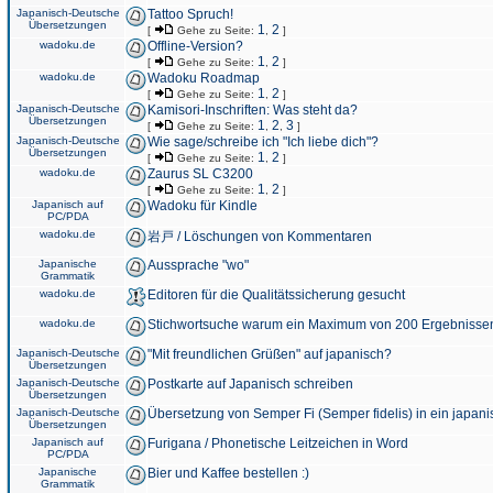
Japanisch-Deutsche
Tattoo Spruch!
Übersetzungen
1
2
[
Gehe zu Seite:
,
]
wadoku.de
Offline-Version?
1
2
[
Gehe zu Seite:
,
]
wadoku.de
Wadoku Roadmap
1
2
[
Gehe zu Seite:
,
]
Japanisch-Deutsche
Kamisori-Inschriften: Was steht da?
Übersetzungen
1
2
3
[
Gehe zu Seite:
,
,
]
Japanisch-Deutsche
Wie sage/schreibe ich "Ich liebe dich"?
Übersetzungen
1
2
[
Gehe zu Seite:
,
]
wadoku.de
Zaurus SL C3200
1
2
[
Gehe zu Seite:
,
]
Japanisch auf
Wadoku für Kindle
PC/PDA
wadoku.de
岩戸 / Löschungen von Kommentaren
Japanische
Aussprache "wo"
Grammatik
wadoku.de
Editoren für die Qualitätssicherung gesucht
wadoku.de
Stichwortsuche warum ein Maximum von 200 Ergebnisse
Japanisch-Deutsche
"Mit freundlichen Grüßen" auf japanisch?
Übersetzungen
Japanisch-Deutsche
Postkarte auf Japanisch schreiben
Übersetzungen
Japanisch-Deutsche
Übersetzung von Semper Fi (Semper fidelis) in ein japani
Übersetzungen
Japanisch auf
Furigana / Phonetische Leitzeichen in Word
PC/PDA
Japanische
Bier und Kaffee bestellen :)
Grammatik