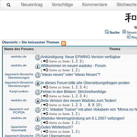
Neueintrag
Vorschläge
Kommentare
Stichworte
W
Suche
Neues
Reg
»
Übersicht
Die heissesten Themen
Name des Forums
Thema
wadoku.de
Ankündigung: Neue EPWING-Version verfügbar
1
2
3
[
Gehe zu Seite:
,
,
]
wadoku.de
Willkommen im neuen wadoku - Forum
1
2
[
Gehe zu Seite:
,
]
Japanisch-Deutsche
"etwas neues" oder "etwas Neues"?
Übersetzungen
Japanisch-Deutsche
In dieses Forum bitte alle Übersetzungsfragen posten
Übersetzungen
1
2
3
4
[
Gehe zu Seite:
,
,
,
]
Kanji-Lexikon
Fehler in den Bildern: Strichreihenfolge
1
2
3
4
[
Gehe zu Seite:
,
,
,
]
wadoku.de
Beta Version des neuen Wadoku zum Testen!
1
2
3
8
9
10
[
Gehe zu Seite:
,
,
...
,
,
]
Japanisch auf
"JFC Vokabel Trainer" mit allen Vokabeln von "Minna no 
PC/PDA
1
2
[
Gehe zu Seite:
,
]
wadoku.de
Wadoku-Vereinsgründung am 9.1.2007 vollzogen!
1
2
[
Gehe zu Seite:
,
]
Japanische
Gutes Wörterbuch?
Grammatik
1
2
[
Gehe zu Seite:
,
]
Japanisch-Deutsche
Satz Übersetzung