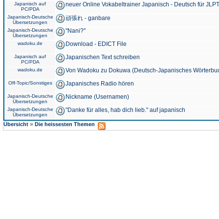
Japanisch auf
neuer Online Vokabeltrainer Japanisch - Deutsch für JLPT
PC/PDA
Japanisch-Deutsche
頑張れ - ganbare
Übersetzungen
Japanisch-Deutsche
"Nani?"
Übersetzungen
wadoku.de
Download - EDICT File
Japanisch auf
Japanischen Text schreiben
PC/PDA
wadoku.de
Von Wadoku zu Dokuwa (Deutsch-Japanisches Wörterbu
Off-Topic/Sonstiges
Japanisches Radio hören
Japanisch-Deutsche
Nickname (Usernamen)
Übersetzungen
Japanisch-Deutsche
"Danke für alles, hab dich lieb." auf japanisch
Übersetzungen
»
Übersicht
Die heissesten Themen