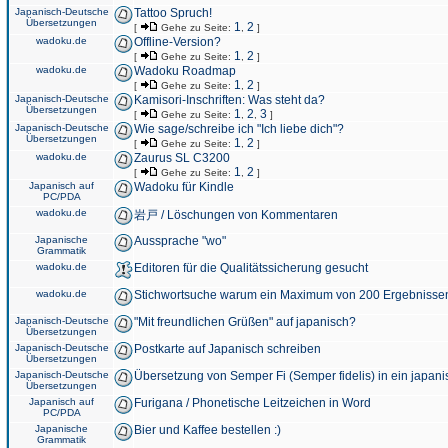
Japanisch-Deutsche
Tattoo Spruch!
Übersetzungen
1
2
[
Gehe zu Seite:
,
]
wadoku.de
Offline-Version?
1
2
[
Gehe zu Seite:
,
]
wadoku.de
Wadoku Roadmap
1
2
[
Gehe zu Seite:
,
]
Japanisch-Deutsche
Kamisori-Inschriften: Was steht da?
Übersetzungen
1
2
3
[
Gehe zu Seite:
,
,
]
Japanisch-Deutsche
Wie sage/schreibe ich "Ich liebe dich"?
Übersetzungen
1
2
[
Gehe zu Seite:
,
]
wadoku.de
Zaurus SL C3200
1
2
[
Gehe zu Seite:
,
]
Japanisch auf
Wadoku für Kindle
PC/PDA
wadoku.de
岩戸 / Löschungen von Kommentaren
Japanische
Aussprache "wo"
Grammatik
wadoku.de
Editoren für die Qualitätssicherung gesucht
wadoku.de
Stichwortsuche warum ein Maximum von 200 Ergebnisse
Japanisch-Deutsche
"Mit freundlichen Grüßen" auf japanisch?
Übersetzungen
Japanisch-Deutsche
Postkarte auf Japanisch schreiben
Übersetzungen
Japanisch-Deutsche
Übersetzung von Semper Fi (Semper fidelis) in ein japani
Übersetzungen
Japanisch auf
Furigana / Phonetische Leitzeichen in Word
PC/PDA
Japanische
Bier und Kaffee bestellen :)
Grammatik