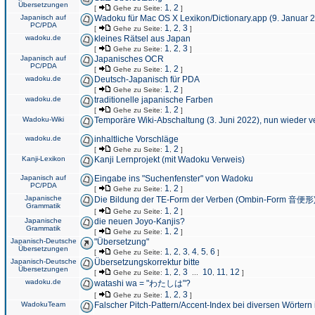
Übersetzungen
1
2
[
Gehe zu Seite:
,
]
Japanisch auf
Wadoku für Mac OS X Lexikon/Dictionary.app (9. Januar 
PC/PDA
1
2
3
[
Gehe zu Seite:
,
,
]
wadoku.de
kleines Rätsel aus Japan
1
2
3
[
Gehe zu Seite:
,
,
]
Japanisch auf
Japanisches OCR
PC/PDA
1
2
[
Gehe zu Seite:
,
]
wadoku.de
Deutsch-Japanisch für PDA
1
2
[
Gehe zu Seite:
,
]
wadoku.de
traditionelle japanische Farben
1
2
[
Gehe zu Seite:
,
]
Wadoku-Wiki
Temporäre Wiki-Abschaltung (3. Juni 2022), nun wieder v
wadoku.de
inhaltliche Vorschläge
1
2
[
Gehe zu Seite:
,
]
Kanji-Lexikon
Kanji Lernprojekt (mit Wadoku Verweis)
Japanisch auf
Eingabe ins "Suchenfenster" von Wadoku
PC/PDA
1
2
[
Gehe zu Seite:
,
]
Japanische
Die Bildung der TE-Form der Verben (Ombin-Form 音便形
Grammatik
1
2
[
Gehe zu Seite:
,
]
Japanische
die neuen Joyo-Kanjis?
Grammatik
1
2
[
Gehe zu Seite:
,
]
Japanisch-Deutsche
"Übersetzung"
Übersetzungen
1
2
3
4
5
6
[
Gehe zu Seite:
,
,
,
,
,
]
Japanisch-Deutsche
Übersetzungskorrektur bitte
Übersetzungen
1
2
3
10
11
12
[
Gehe zu Seite:
,
,
...
,
,
]
wadoku.de
watashi wa = "わたしは"?
1
2
3
[
Gehe zu Seite:
,
,
]
WadokuTeam
Falscher Pitch-Pattern/Accent-Index bei diversen Wörtern