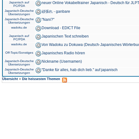
Japanisch auf
neuer Online Vokabeltrainer Japanisch - Deutsch für JLPT
PC/PDA
Japanisch-Deutsche
頑張れ - ganbare
Übersetzungen
Japanisch-Deutsche
"Nani?"
Übersetzungen
wadoku.de
Download - EDICT File
Japanisch auf
Japanischen Text schreiben
PC/PDA
wadoku.de
Von Wadoku zu Dokuwa (Deutsch-Japanisches Wörterbu
Off-Topic/Sonstiges
Japanisches Radio hören
Japanisch-Deutsche
Nickname (Usernamen)
Übersetzungen
Japanisch-Deutsche
"Danke für alles, hab dich lieb." auf japanisch
Übersetzungen
»
Übersicht
Die heissesten Themen