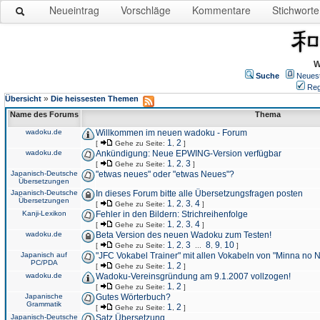
Neueintrag
Vorschläge
Kommentare
Stichworte
W
Suche
Neues
Reg
»
Übersicht
Die heissesten Themen
Name des Forums
Thema
wadoku.de
Willkommen im neuen wadoku - Forum
1
2
[
Gehe zu Seite:
,
]
wadoku.de
Ankündigung: Neue EPWING-Version verfügbar
1
2
3
[
Gehe zu Seite:
,
,
]
Japanisch-Deutsche
"etwas neues" oder "etwas Neues"?
Übersetzungen
Japanisch-Deutsche
In dieses Forum bitte alle Übersetzungsfragen posten
Übersetzungen
1
2
3
4
[
Gehe zu Seite:
,
,
,
]
Kanji-Lexikon
Fehler in den Bildern: Strichreihenfolge
1
2
3
4
[
Gehe zu Seite:
,
,
,
]
wadoku.de
Beta Version des neuen Wadoku zum Testen!
1
2
3
8
9
10
[
Gehe zu Seite:
,
,
...
,
,
]
Japanisch auf
"JFC Vokabel Trainer" mit allen Vokabeln von "Minna no 
PC/PDA
1
2
[
Gehe zu Seite:
,
]
wadoku.de
Wadoku-Vereinsgründung am 9.1.2007 vollzogen!
1
2
[
Gehe zu Seite:
,
]
Japanische
Gutes Wörterbuch?
Grammatik
1
2
[
Gehe zu Seite:
,
]
Japanisch-Deutsche
Satz Übersetzung