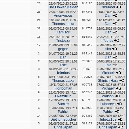
26
27/04/2010 23:01:26
848186
18/08/2010 03:48:33
The Flower Maiden
Niremori
28
24/07/2006 14:10:29
847343
21/02/2008 07:33:09
Anonymous
Dan
21
10/06/2006 11:15:05
845500
11/11/2012 16:41:12
Thomas Latka
Dan
39
06/03/2013 00:54:08
841751
12/02/2016 06:09:50
Kamisori
Dan
15
25/01/2011 20:07:15
816448
26/02/2011 12:31:49
Tristezza
Todius
17
20/06/2006 23:05:04
816419
26/04/2007 07:32:47
gegee
skb
2
04/07/2022 19:21:29
813142
23/02/2023 16:58:56
Dan
Dan
2
03/05/2022 20:31:51
765046
04/05/2022 17:21:38
Este
Este
3
01/09/2019 21:38:35
731678
12/07/2025 09:22:53
b4mbus
Michaelr
6
09/11/2006 03:01:40
730824
26/07/2009 15:45:27
Thomas Latka
ShinichiHara
2
19/11/2020 21:37:08
666733
17/07/2025 08:57:31
Floriboman
Michaelr
9
12/01/2008 13:44:14
655245
02/12/2012 16:00:59
OkamiKun
olafson
2
12/10/2022 13:01:38
635713
12/09/2025 20:06:51
Sumire
suboceva
4
18/06/2007 19:12:14
603938
19/06/2007 10:43:26
Patrick
Patrick
14
24/05/2007 23:58:05
594366
28/06/2007 00:12:42
Dietrich Böttcher
Julietta169
5
06/08/2007 21:37:13
588173
07/08/2007 17:13:51
ChrisJapan
ChrisJapan