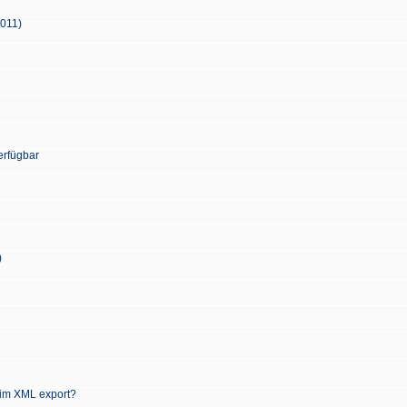
2011)
erfügbar
)
 im XML export?