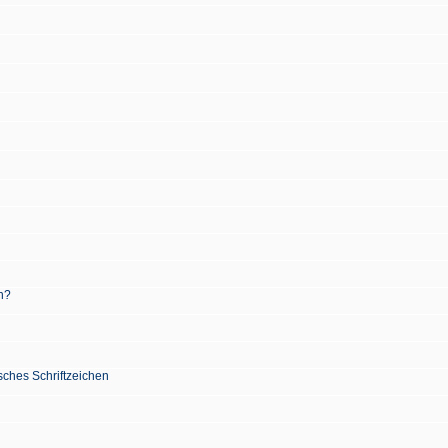
n?
sches Schriftzeichen