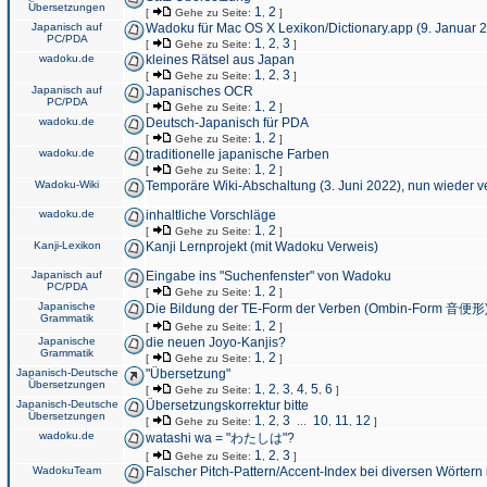
Übersetzungen
1
2
[
Gehe zu Seite:
,
]
Japanisch auf
Wadoku für Mac OS X Lexikon/Dictionary.app (9. Januar 
PC/PDA
1
2
3
[
Gehe zu Seite:
,
,
]
wadoku.de
kleines Rätsel aus Japan
1
2
3
[
Gehe zu Seite:
,
,
]
Japanisch auf
Japanisches OCR
PC/PDA
1
2
[
Gehe zu Seite:
,
]
wadoku.de
Deutsch-Japanisch für PDA
1
2
[
Gehe zu Seite:
,
]
wadoku.de
traditionelle japanische Farben
1
2
[
Gehe zu Seite:
,
]
Wadoku-Wiki
Temporäre Wiki-Abschaltung (3. Juni 2022), nun wieder v
wadoku.de
inhaltliche Vorschläge
1
2
[
Gehe zu Seite:
,
]
Kanji-Lexikon
Kanji Lernprojekt (mit Wadoku Verweis)
Japanisch auf
Eingabe ins "Suchenfenster" von Wadoku
PC/PDA
1
2
[
Gehe zu Seite:
,
]
Japanische
Die Bildung der TE-Form der Verben (Ombin-Form 音便形
Grammatik
1
2
[
Gehe zu Seite:
,
]
Japanische
die neuen Joyo-Kanjis?
Grammatik
1
2
[
Gehe zu Seite:
,
]
Japanisch-Deutsche
"Übersetzung"
Übersetzungen
1
2
3
4
5
6
[
Gehe zu Seite:
,
,
,
,
,
]
Japanisch-Deutsche
Übersetzungskorrektur bitte
Übersetzungen
1
2
3
10
11
12
[
Gehe zu Seite:
,
,
...
,
,
]
wadoku.de
watashi wa = "わたしは"?
1
2
3
[
Gehe zu Seite:
,
,
]
WadokuTeam
Falscher Pitch-Pattern/Accent-Index bei diversen Wörtern