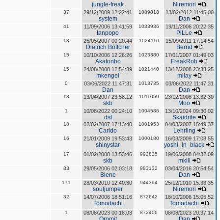
jungle-freak
Niremori
37
29/12/2009 12:22:41
1089818
13/02/2012 11:45:00
system
Dan
41
11/09/2006 13:41:59
1033936
19/11/2006 20:22:35
tanpopo
PiLLe
18
25/05/2007 00:20:44
1024110
15/09/2011 17:14:54
Dietrich Böttcher
Bernd
15
10/10/2006 12:26:26
1023380
17/01/2007 01:49:03
Akatonbo
FreakRob
15
24/08/2008 12:54:39
1021440
13/12/2008 23:38:25
mkengel
milay
0
03/06/2022 11:47:31
1013735
03/06/2022 11:47:31
Dan
Dan
18
13/04/2007 23:58:12
1011059
23/12/2008 13:32:30
skb
Moo
1
10/08/2022 00:24:10
1004586
13/10/2024 09:30:02
dst
Skaidrite
18
02/02/2007 17:13:40
1001953
04/03/2007 15:49:37
Carido
Lehrling
16
21/01/2009 19:53:43
1000180
16/03/2009 17:08:55
shinystar
yoshi_in_black
17
01/02/2008 13:53:46
992835
19/06/2008 04:32:09
skb
mkill
83
29/05/2006 02:03:18
983132
03/04/2016 20:54:54
Biene
Dan
171
28/03/2010 12:40:30
944394
25/12/2010 15:33:35
souljumper
Niremori
32
14/07/2006 18:51:16
872642
18/10/2006 15:05:52
Tomodachi
Tomodachi
1
08/08/2023 00:18:03
872406
08/08/2023 20:37:14
Oromit
Dan