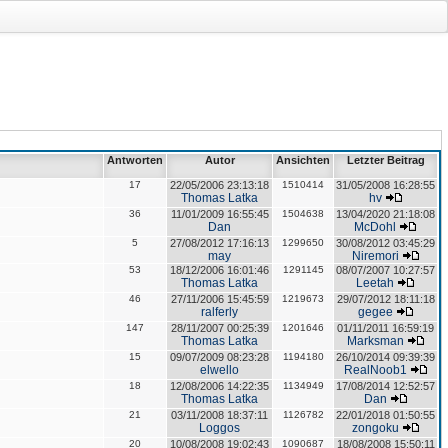
Antworten
Autor
Ansichten
Letzter Beitrag
17
22/05/2006 23:13:18
1510414
31/05/2008 16:28:55
Thomas Latka
hv
36
11/01/2009 16:55:45
1504638
13/04/2020 21:18:08
Dan
McDohl
5
27/08/2012 17:16:13
1299650
30/08/2012 03:45:29
may
Niremori
53
18/12/2006 16:01:46
1291145
08/07/2007 10:27:57
Thomas Latka
Leetah
46
27/11/2006 15:45:59
1219673
29/07/2012 18:11:18
ralferly
gegee
147
28/11/2007 00:25:39
1201646
01/11/2011 16:59:19
Thomas Latka
Marksman
15
09/07/2009 08:23:28
1194180
26/10/2014 09:39:39
elwello
RealNoob1
18
12/08/2006 14:22:35
1134949
17/08/2014 12:52:57
Thomas Latka
Dan
21
03/11/2008 18:37:11
1126782
22/01/2018 01:50:55
Loggos
zongoku
20
10/08/2008 19:02:43
1090687
18/08/2008 15:50:11