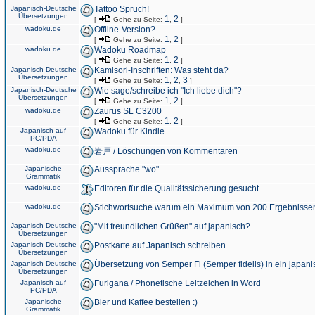
Japanisch-Deutsche
Tattoo Spruch!
Übersetzungen
1
2
[
Gehe zu Seite:
,
]
wadoku.de
Offline-Version?
1
2
[
Gehe zu Seite:
,
]
wadoku.de
Wadoku Roadmap
1
2
[
Gehe zu Seite:
,
]
Japanisch-Deutsche
Kamisori-Inschriften: Was steht da?
Übersetzungen
1
2
3
[
Gehe zu Seite:
,
,
]
Japanisch-Deutsche
Wie sage/schreibe ich "Ich liebe dich"?
Übersetzungen
1
2
[
Gehe zu Seite:
,
]
wadoku.de
Zaurus SL C3200
1
2
[
Gehe zu Seite:
,
]
Japanisch auf
Wadoku für Kindle
PC/PDA
wadoku.de
岩戸 / Löschungen von Kommentaren
Japanische
Aussprache "wo"
Grammatik
wadoku.de
Editoren für die Qualitätssicherung gesucht
wadoku.de
Stichwortsuche warum ein Maximum von 200 Ergebnisse
Japanisch-Deutsche
"Mit freundlichen Grüßen" auf japanisch?
Übersetzungen
Japanisch-Deutsche
Postkarte auf Japanisch schreiben
Übersetzungen
Japanisch-Deutsche
Übersetzung von Semper Fi (Semper fidelis) in ein japani
Übersetzungen
Japanisch auf
Furigana / Phonetische Leitzeichen in Word
PC/PDA
Japanische
Bier und Kaffee bestellen :)
Grammatik