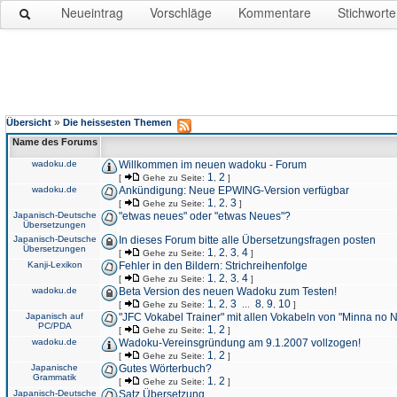
Neueintrag
Vorschläge
Kommentare
Stichworte
»
Übersicht
Die heissesten Themen
Name des Forums
wadoku.de
Willkommen im neuen wadoku - Forum
1
2
[
Gehe zu Seite:
,
]
wadoku.de
Ankündigung: Neue EPWING-Version verfügbar
1
2
3
[
Gehe zu Seite:
,
,
]
Japanisch-Deutsche
"etwas neues" oder "etwas Neues"?
Übersetzungen
Japanisch-Deutsche
In dieses Forum bitte alle Übersetzungsfragen posten
Übersetzungen
1
2
3
4
[
Gehe zu Seite:
,
,
,
]
Kanji-Lexikon
Fehler in den Bildern: Strichreihenfolge
1
2
3
4
[
Gehe zu Seite:
,
,
,
]
wadoku.de
Beta Version des neuen Wadoku zum Testen!
1
2
3
8
9
10
[
Gehe zu Seite:
,
,
...
,
,
]
Japanisch auf
"JFC Vokabel Trainer" mit allen Vokabeln von "Minna no 
PC/PDA
1
2
[
Gehe zu Seite:
,
]
wadoku.de
Wadoku-Vereinsgründung am 9.1.2007 vollzogen!
1
2
[
Gehe zu Seite:
,
]
Japanische
Gutes Wörterbuch?
Grammatik
1
2
[
Gehe zu Seite:
,
]
Japanisch-Deutsche
Satz Übersetzung