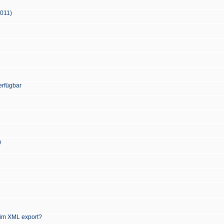
2011)
erfügbar
)
 im XML export?