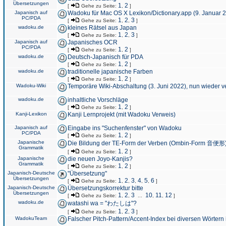
Übersetzungen
1
2
[
Gehe zu Seite:
,
]
Japanisch auf
Wadoku für Mac OS X Lexikon/Dictionary.app (9. Januar 
PC/PDA
1
2
3
[
Gehe zu Seite:
,
,
]
wadoku.de
kleines Rätsel aus Japan
1
2
3
[
Gehe zu Seite:
,
,
]
Japanisch auf
Japanisches OCR
PC/PDA
1
2
[
Gehe zu Seite:
,
]
wadoku.de
Deutsch-Japanisch für PDA
1
2
[
Gehe zu Seite:
,
]
wadoku.de
traditionelle japanische Farben
1
2
[
Gehe zu Seite:
,
]
Wadoku-Wiki
Temporäre Wiki-Abschaltung (3. Juni 2022), nun wieder v
wadoku.de
inhaltliche Vorschläge
1
2
[
Gehe zu Seite:
,
]
Kanji-Lexikon
Kanji Lernprojekt (mit Wadoku Verweis)
Japanisch auf
Eingabe ins "Suchenfenster" von Wadoku
PC/PDA
1
2
[
Gehe zu Seite:
,
]
Japanische
Die Bildung der TE-Form der Verben (Ombin-Form 音便形
Grammatik
1
2
[
Gehe zu Seite:
,
]
Japanische
die neuen Joyo-Kanjis?
Grammatik
1
2
[
Gehe zu Seite:
,
]
Japanisch-Deutsche
"Übersetzung"
Übersetzungen
1
2
3
4
5
6
[
Gehe zu Seite:
,
,
,
,
,
]
Japanisch-Deutsche
Übersetzungskorrektur bitte
Übersetzungen
1
2
3
10
11
12
[
Gehe zu Seite:
,
,
...
,
,
]
wadoku.de
watashi wa = "わたしは"?
1
2
3
[
Gehe zu Seite:
,
,
]
WadokuTeam
Falscher Pitch-Pattern/Accent-Index bei diversen Wörtern