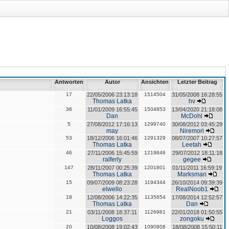
Antworten
Autor
Ansichten
Letzter Beitrag
17
22/05/2006 23:13:18
1514504
31/05/2008 16:28:55
Thomas Latka
hv
36
11/01/2009 16:55:45
1504853
13/04/2020 21:18:08
Dan
McDohl
5
27/08/2012 17:16:13
1299740
30/08/2012 03:45:29
may
Niremori
53
18/12/2006 16:01:46
1291329
08/07/2007 10:27:57
Thomas Latka
Leetah
46
27/11/2006 15:45:59
1219846
29/07/2012 18:11:18
ralferly
gegee
147
28/11/2007 00:25:39
1201801
01/11/2011 16:59:19
Thomas Latka
Marksman
15
09/07/2009 08:23:28
1194344
26/10/2014 09:39:39
elwello
RealNoob1
18
12/08/2006 14:22:35
1135654
17/08/2014 12:52:57
Thomas Latka
Dan
21
03/11/2008 18:37:11
1126961
22/01/2018 01:50:55
Loggos
zongoku
20
10/08/2008 19:02:43
1090806
18/08/2008 15:50:11