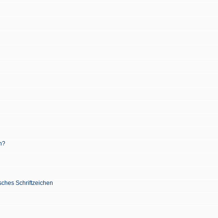
n?
sches Schriftzeichen