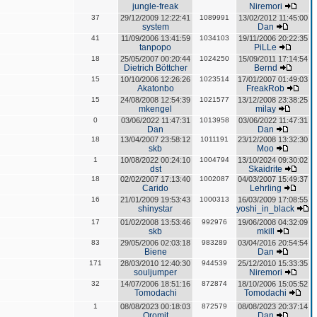
jungle-freak
Niremori
37
29/12/2009 12:22:41
1089991
13/02/2012 11:45:00
system
Dan
41
11/09/2006 13:41:59
1034103
19/11/2006 20:22:35
tanpopo
PiLLe
18
25/05/2007 00:20:44
1024250
15/09/2011 17:14:54
Dietrich Böttcher
Bernd
15
10/10/2006 12:26:26
1023514
17/01/2007 01:49:03
Akatonbo
FreakRob
15
24/08/2008 12:54:39
1021577
13/12/2008 23:38:25
mkengel
milay
0
03/06/2022 11:47:31
1013958
03/06/2022 11:47:31
Dan
Dan
18
13/04/2007 23:58:12
1011191
23/12/2008 13:32:30
skb
Moo
1
10/08/2022 00:24:10
1004794
13/10/2024 09:30:02
dst
Skaidrite
18
02/02/2007 17:13:40
1002087
04/03/2007 15:49:37
Carido
Lehrling
16
21/01/2009 19:53:43
1000313
16/03/2009 17:08:55
shinystar
yoshi_in_black
17
01/02/2008 13:53:46
992976
19/06/2008 04:32:09
skb
mkill
83
29/05/2006 02:03:18
983289
03/04/2016 20:54:54
Biene
Dan
171
28/03/2010 12:40:30
944539
25/12/2010 15:33:35
souljumper
Niremori
32
14/07/2006 18:51:16
872874
18/10/2006 15:05:52
Tomodachi
Tomodachi
1
08/08/2023 00:18:03
872579
08/08/2023 20:37:14
Oromit
Dan