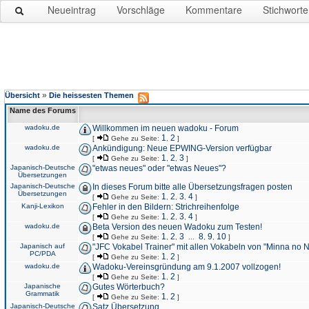
Neueintrag
Vorschläge
Kommentare
Stichworte
»
Übersicht
Die heissesten Themen
Name des Forums
wadoku.de
Willkommen im neuen wadoku - Forum
1
2
[
Gehe zu Seite:
,
]
wadoku.de
Ankündigung: Neue EPWING-Version verfügbar
1
2
3
[
Gehe zu Seite:
,
,
]
Japanisch-Deutsche
"etwas neues" oder "etwas Neues"?
Übersetzungen
Japanisch-Deutsche
In dieses Forum bitte alle Übersetzungsfragen posten
Übersetzungen
1
2
3
4
[
Gehe zu Seite:
,
,
,
]
Kanji-Lexikon
Fehler in den Bildern: Strichreihenfolge
1
2
3
4
[
Gehe zu Seite:
,
,
,
]
wadoku.de
Beta Version des neuen Wadoku zum Testen!
1
2
3
8
9
10
[
Gehe zu Seite:
,
,
...
,
,
]
Japanisch auf
"JFC Vokabel Trainer" mit allen Vokabeln von "Minna no 
PC/PDA
1
2
[
Gehe zu Seite:
,
]
wadoku.de
Wadoku-Vereinsgründung am 9.1.2007 vollzogen!
1
2
[
Gehe zu Seite:
,
]
Japanische
Gutes Wörterbuch?
Grammatik
1
2
[
Gehe zu Seite:
,
]
Japanisch-Deutsche
Satz Übersetzung