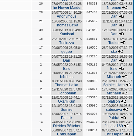
26
27/04/2010 23:01:26
848313
18/08/2010 03:48:33
The Flower Maiden
Niremori
28
24/07/2006 14:10:29
847468
21/02/2008 07:33:09
Anonymous
Dan
21
10/06/2006 11:15:05
845682
11/11/2012 16:41:12
Thomas Latka
Dan
39
06/03/2013 00:54:08
841869
12/02/2016 06:09:50
Kamisori
Dan
15
25/01/2011 20:07:15
816581
26/02/2011 12:31:49
Tristezza
Todius
17
20/06/2006 23:05:04
816556
26/04/2007 07:32:47
gegee
skb
2
04/07/2022 19:21:29
813286
23/02/2023 16:58:56
Dan
Dan
2
03/05/2022 20:31:51
765182
04/05/2022 17:21:38
Este
Este
3
01/09/2019 21:38:35
731836
12/07/2025 09:22:53
b4mbus
Michaelr
6
09/11/2006 03:01:40
730889
26/07/2009 15:45:27
Thomas Latka
ShinichiHara
2
19/11/2020 21:37:08
666991
17/07/2025 08:57:31
Floriboman
Michaelr
9
12/01/2008 13:44:14
655310
02/12/2012 16:00:59
OkamiKun
olafson
2
12/10/2022 13:01:38
635980
12/09/2025 20:06:51
Sumire
suboceva
4
18/06/2007 19:12:14
604004
19/06/2007 10:43:26
Patrick
Patrick
14
24/05/2007 23:58:05
594427
28/06/2007 00:12:42
Dietrich Böttcher
Julietta169
5
06/08/2007 21:37:13
588234
07/08/2007 17:13:51
ChrisJapan
ChrisJapan