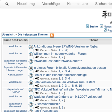
Neueintrag
Vorschläge
Kommentare
Stichworte
W
Suche
Neues
Reg
»
Übersicht
Die heissesten Themen
Name des Forums
Thema
wadoku.de
Ankündigung: Neue EPWING-Version verfügbar
1
2
3
[
Gehe zu Seite:
,
,
]
wadoku.de
Willkommen im neuen wadoku - Forum
1
2
[
Gehe zu Seite:
,
]
Japanisch-Deutsche
"etwas neues" oder "etwas Neues"?
Übersetzungen
Japanisch-Deutsche
In dieses Forum bitte alle Übersetzungsfragen posten
Übersetzungen
1
2
3
4
[
Gehe zu Seite:
,
,
,
]
Kanji-Lexikon
Fehler in den Bildern: Strichreihenfolge
1
2
3
4
[
Gehe zu Seite:
,
,
,
]
wadoku.de
Beta Version des neuen Wadoku zum Testen!
1
2
3
8
9
10
[
Gehe zu Seite:
,
,
...
,
,
]
Japanisch auf
"JFC Vokabel Trainer" mit allen Vokabeln von "Minna no 
PC/PDA
1
2
[
Gehe zu Seite:
,
]
wadoku.de
Wadoku-Vereinsgründung am 9.1.2007 vollzogen!
1
2
[
Gehe zu Seite:
,
]
Japanische
Gutes Wörterbuch?
Grammatik
1
2
[
Gehe zu Seite:
,
]
Japanisch-Deutsche
Satz Übersetzung