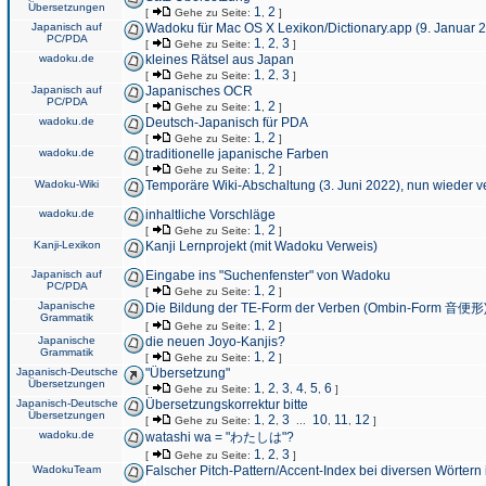
Übersetzungen
1
2
[
Gehe zu Seite:
,
]
Japanisch auf
Wadoku für Mac OS X Lexikon/Dictionary.app (9. Januar 
PC/PDA
1
2
3
[
Gehe zu Seite:
,
,
]
wadoku.de
kleines Rätsel aus Japan
1
2
3
[
Gehe zu Seite:
,
,
]
Japanisch auf
Japanisches OCR
PC/PDA
1
2
[
Gehe zu Seite:
,
]
wadoku.de
Deutsch-Japanisch für PDA
1
2
[
Gehe zu Seite:
,
]
wadoku.de
traditionelle japanische Farben
1
2
[
Gehe zu Seite:
,
]
Wadoku-Wiki
Temporäre Wiki-Abschaltung (3. Juni 2022), nun wieder v
wadoku.de
inhaltliche Vorschläge
1
2
[
Gehe zu Seite:
,
]
Kanji-Lexikon
Kanji Lernprojekt (mit Wadoku Verweis)
Japanisch auf
Eingabe ins "Suchenfenster" von Wadoku
PC/PDA
1
2
[
Gehe zu Seite:
,
]
Japanische
Die Bildung der TE-Form der Verben (Ombin-Form 音便形
Grammatik
1
2
[
Gehe zu Seite:
,
]
Japanische
die neuen Joyo-Kanjis?
Grammatik
1
2
[
Gehe zu Seite:
,
]
Japanisch-Deutsche
"Übersetzung"
Übersetzungen
1
2
3
4
5
6
[
Gehe zu Seite:
,
,
,
,
,
]
Japanisch-Deutsche
Übersetzungskorrektur bitte
Übersetzungen
1
2
3
10
11
12
[
Gehe zu Seite:
,
,
...
,
,
]
wadoku.de
watashi wa = "わたしは"?
1
2
3
[
Gehe zu Seite:
,
,
]
WadokuTeam
Falscher Pitch-Pattern/Accent-Index bei diversen Wörtern