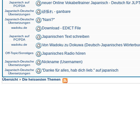
Japanisch auf
neuer Online Vokabeltrainer Japanisch - Deutsch für JLPT
PC/PDA
Japanisch-Deutsche
頑張れ - ganbare
Übersetzungen
Japanisch-Deutsche
"Nani?"
Übersetzungen
wadoku.de
Download - EDICT File
Japanisch auf
Japanischen Text schreiben
PC/PDA
wadoku.de
Von Wadoku zu Dokuwa (Deutsch-Japanisches Wörterbu
Off-Topic/Sonstiges
Japanisches Radio hören
Japanisch-Deutsche
Nickname (Usernamen)
Übersetzungen
Japanisch-Deutsche
"Danke für alles, hab dich lieb." auf japanisch
Übersetzungen
»
Übersicht
Die heissesten Themen