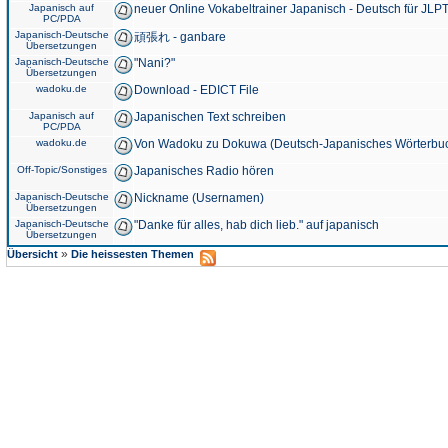
Japanisch auf
neuer Online Vokabeltrainer Japanisch - Deutsch für JLPT
PC/PDA
Japanisch-Deutsche
頑張れ - ganbare
Übersetzungen
Japanisch-Deutsche
"Nani?"
Übersetzungen
wadoku.de
Download - EDICT File
Japanisch auf
Japanischen Text schreiben
PC/PDA
wadoku.de
Von Wadoku zu Dokuwa (Deutsch-Japanisches Wörterbu
Off-Topic/Sonstiges
Japanisches Radio hören
Japanisch-Deutsche
Nickname (Usernamen)
Übersetzungen
Japanisch-Deutsche
"Danke für alles, hab dich lieb." auf japanisch
Übersetzungen
»
Übersicht
Die heissesten Themen