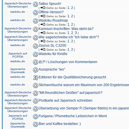
Japanisch-Deutsche
Tattoo Spruch!
Übersetzungen
1
2
[
Gehe zu Seite:
,
]
wadoku.de
Offline-Version?
1
2
[
Gehe zu Seite:
,
]
wadoku.de
Wadoku Roadmap
1
2
[
Gehe zu Seite:
,
]
Japanisch-Deutsche
Kamisori-Inschriften: Was steht da?
Übersetzungen
1
2
3
[
Gehe zu Seite:
,
,
]
Japanisch-Deutsche
Wie sage/schreibe ich "Ich liebe dich"?
Übersetzungen
1
2
[
Gehe zu Seite:
,
]
wadoku.de
Zaurus SL C3200
1
2
[
Gehe zu Seite:
,
]
Japanisch auf
Wadoku für Kindle
PC/PDA
wadoku.de
岩戸 / Löschungen von Kommentaren
Japanische
Aussprache "wo"
Grammatik
wadoku.de
Editoren für die Qualitätssicherung gesucht
wadoku.de
Stichwortsuche warum ein Maximum von 200 Ergebnisse
Japanisch-Deutsche
"Mit freundlichen Grüßen" auf japanisch?
Übersetzungen
Japanisch-Deutsche
Postkarte auf Japanisch schreiben
Übersetzungen
Japanisch-Deutsche
Übersetzung von Semper Fi (Semper fidelis) in ein japani
Übersetzungen
Japanisch auf
Furigana / Phonetische Leitzeichen in Word
PC/PDA
Japanische
Bier und Kaffee bestellen :)
Grammatik