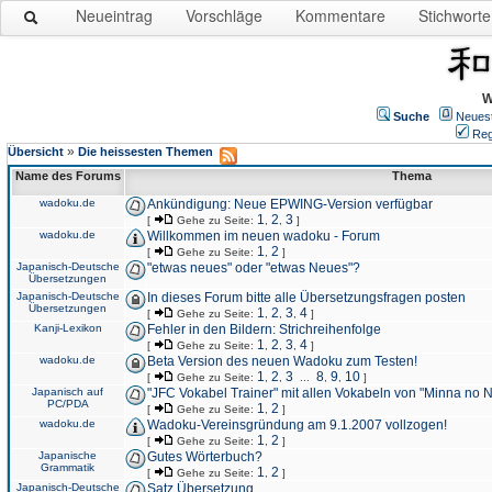
Neueintrag
Vorschläge
Kommentare
Stichworte
W
Suche
Neues
Reg
»
Übersicht
Die heissesten Themen
Name des Forums
Thema
wadoku.de
Ankündigung: Neue EPWING-Version verfügbar
1
2
3
[
Gehe zu Seite:
,
,
]
wadoku.de
Willkommen im neuen wadoku - Forum
1
2
[
Gehe zu Seite:
,
]
Japanisch-Deutsche
"etwas neues" oder "etwas Neues"?
Übersetzungen
Japanisch-Deutsche
In dieses Forum bitte alle Übersetzungsfragen posten
Übersetzungen
1
2
3
4
[
Gehe zu Seite:
,
,
,
]
Kanji-Lexikon
Fehler in den Bildern: Strichreihenfolge
1
2
3
4
[
Gehe zu Seite:
,
,
,
]
wadoku.de
Beta Version des neuen Wadoku zum Testen!
1
2
3
8
9
10
[
Gehe zu Seite:
,
,
...
,
,
]
Japanisch auf
"JFC Vokabel Trainer" mit allen Vokabeln von "Minna no 
PC/PDA
1
2
[
Gehe zu Seite:
,
]
wadoku.de
Wadoku-Vereinsgründung am 9.1.2007 vollzogen!
1
2
[
Gehe zu Seite:
,
]
Japanische
Gutes Wörterbuch?
Grammatik
1
2
[
Gehe zu Seite:
,
]
Japanisch-Deutsche
Satz Übersetzung