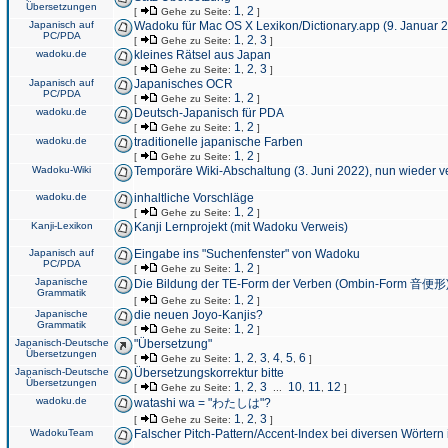
Übersetzungen
1
2
[
Gehe zu Seite:
,
]
Japanisch auf
Wadoku für Mac OS X Lexikon/Dictionary.app (9. Januar 
PC/PDA
1
2
3
[
Gehe zu Seite:
,
,
]
wadoku.de
kleines Rätsel aus Japan
1
2
3
[
Gehe zu Seite:
,
,
]
Japanisch auf
Japanisches OCR
PC/PDA
1
2
[
Gehe zu Seite:
,
]
wadoku.de
Deutsch-Japanisch für PDA
1
2
[
Gehe zu Seite:
,
]
wadoku.de
traditionelle japanische Farben
1
2
[
Gehe zu Seite:
,
]
Wadoku-Wiki
Temporäre Wiki-Abschaltung (3. Juni 2022), nun wieder v
wadoku.de
inhaltliche Vorschläge
1
2
[
Gehe zu Seite:
,
]
Kanji-Lexikon
Kanji Lernprojekt (mit Wadoku Verweis)
Japanisch auf
Eingabe ins "Suchenfenster" von Wadoku
PC/PDA
1
2
[
Gehe zu Seite:
,
]
Japanische
Die Bildung der TE-Form der Verben (Ombin-Form 音便形
Grammatik
1
2
[
Gehe zu Seite:
,
]
Japanische
die neuen Joyo-Kanjis?
Grammatik
1
2
[
Gehe zu Seite:
,
]
Japanisch-Deutsche
"Übersetzung"
Übersetzungen
1
2
3
4
5
6
[
Gehe zu Seite:
,
,
,
,
,
]
Japanisch-Deutsche
Übersetzungskorrektur bitte
Übersetzungen
1
2
3
10
11
12
[
Gehe zu Seite:
,
,
...
,
,
]
wadoku.de
watashi wa = "わたしは"?
1
2
3
[
Gehe zu Seite:
,
,
]
WadokuTeam
Falscher Pitch-Pattern/Accent-Index bei diversen Wörtern