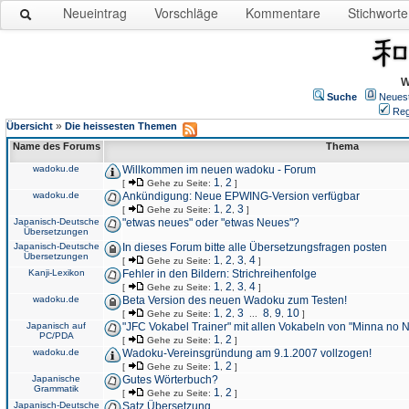
Neueintrag
Vorschläge
Kommentare
Stichworte
W
Suche
Neues
Reg
»
Übersicht
Die heissesten Themen
Name des Forums
Thema
wadoku.de
Willkommen im neuen wadoku - Forum
1
2
[
Gehe zu Seite:
,
]
wadoku.de
Ankündigung: Neue EPWING-Version verfügbar
1
2
3
[
Gehe zu Seite:
,
,
]
Japanisch-Deutsche
"etwas neues" oder "etwas Neues"?
Übersetzungen
Japanisch-Deutsche
In dieses Forum bitte alle Übersetzungsfragen posten
Übersetzungen
1
2
3
4
[
Gehe zu Seite:
,
,
,
]
Kanji-Lexikon
Fehler in den Bildern: Strichreihenfolge
1
2
3
4
[
Gehe zu Seite:
,
,
,
]
wadoku.de
Beta Version des neuen Wadoku zum Testen!
1
2
3
8
9
10
[
Gehe zu Seite:
,
,
...
,
,
]
Japanisch auf
"JFC Vokabel Trainer" mit allen Vokabeln von "Minna no 
PC/PDA
1
2
[
Gehe zu Seite:
,
]
wadoku.de
Wadoku-Vereinsgründung am 9.1.2007 vollzogen!
1
2
[
Gehe zu Seite:
,
]
Japanische
Gutes Wörterbuch?
Grammatik
1
2
[
Gehe zu Seite:
,
]
Japanisch-Deutsche
Satz Übersetzung