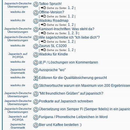
Japanisch-Deutsche
Tattoo Spruch!
Übersetzungen
1
2
[
Gehe zu Seite:
,
]
wadoku.de
Offline-Version?
1
2
[
Gehe zu Seite:
,
]
wadoku.de
Wadoku Roadmap
1
2
[
Gehe zu Seite:
,
]
Japanisch-Deutsche
Kamisori-Inschriften: Was steht da?
Übersetzungen
1
2
3
[
Gehe zu Seite:
,
,
]
Japanisch-Deutsche
Wie sage/schreibe ich "Ich liebe dich"?
Übersetzungen
1
2
[
Gehe zu Seite:
,
]
wadoku.de
Zaurus SL C3200
1
2
[
Gehe zu Seite:
,
]
Japanisch auf
Wadoku für Kindle
PC/PDA
wadoku.de
岩戸 / Löschungen von Kommentaren
Japanische
Aussprache "wo"
Grammatik
wadoku.de
Editoren für die Qualitätssicherung gesucht
wadoku.de
Stichwortsuche warum ein Maximum von 200 Ergebnisse
Japanisch-Deutsche
"Mit freundlichen Grüßen" auf japanisch?
Übersetzungen
Japanisch-Deutsche
Postkarte auf Japanisch schreiben
Übersetzungen
Japanisch-Deutsche
Übersetzung von Semper Fi (Semper fidelis) in ein japani
Übersetzungen
Japanisch auf
Furigana / Phonetische Leitzeichen in Word
PC/PDA
Japanische
Bier und Kaffee bestellen :)
Grammatik