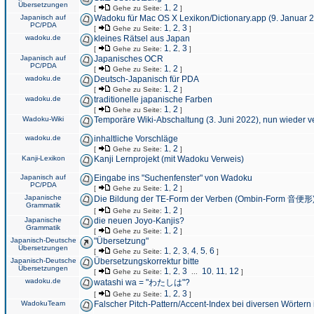
Übersetzungen
1
2
[
Gehe zu Seite:
,
]
Japanisch auf
Wadoku für Mac OS X Lexikon/Dictionary.app (9. Januar 
PC/PDA
1
2
3
[
Gehe zu Seite:
,
,
]
wadoku.de
kleines Rätsel aus Japan
1
2
3
[
Gehe zu Seite:
,
,
]
Japanisch auf
Japanisches OCR
PC/PDA
1
2
[
Gehe zu Seite:
,
]
wadoku.de
Deutsch-Japanisch für PDA
1
2
[
Gehe zu Seite:
,
]
wadoku.de
traditionelle japanische Farben
1
2
[
Gehe zu Seite:
,
]
Wadoku-Wiki
Temporäre Wiki-Abschaltung (3. Juni 2022), nun wieder v
wadoku.de
inhaltliche Vorschläge
1
2
[
Gehe zu Seite:
,
]
Kanji-Lexikon
Kanji Lernprojekt (mit Wadoku Verweis)
Japanisch auf
Eingabe ins "Suchenfenster" von Wadoku
PC/PDA
1
2
[
Gehe zu Seite:
,
]
Japanische
Die Bildung der TE-Form der Verben (Ombin-Form 音便形
Grammatik
1
2
[
Gehe zu Seite:
,
]
Japanische
die neuen Joyo-Kanjis?
Grammatik
1
2
[
Gehe zu Seite:
,
]
Japanisch-Deutsche
"Übersetzung"
Übersetzungen
1
2
3
4
5
6
[
Gehe zu Seite:
,
,
,
,
,
]
Japanisch-Deutsche
Übersetzungskorrektur bitte
Übersetzungen
1
2
3
10
11
12
[
Gehe zu Seite:
,
,
...
,
,
]
wadoku.de
watashi wa = "わたしは"?
1
2
3
[
Gehe zu Seite:
,
,
]
WadokuTeam
Falscher Pitch-Pattern/Accent-Index bei diversen Wörtern