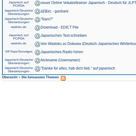
Japanisch auf
neuer Online Vokabeltrainer Japanisch - Deutsch für JLPT
PC/PDA
Japanisch-Deutsche
頑張れ - ganbare
Übersetzungen
Japanisch-Deutsche
"Nani?"
Übersetzungen
wadoku.de
Download - EDICT File
Japanisch auf
Japanischen Text schreiben
PC/PDA
wadoku.de
Von Wadoku zu Dokuwa (Deutsch-Japanisches Wörterbu
Off-Topic/Sonstiges
Japanisches Radio hören
Japanisch-Deutsche
Nickname (Usernamen)
Übersetzungen
Japanisch-Deutsche
"Danke für alles, hab dich lieb." auf japanisch
Übersetzungen
»
Übersicht
Die heissesten Themen