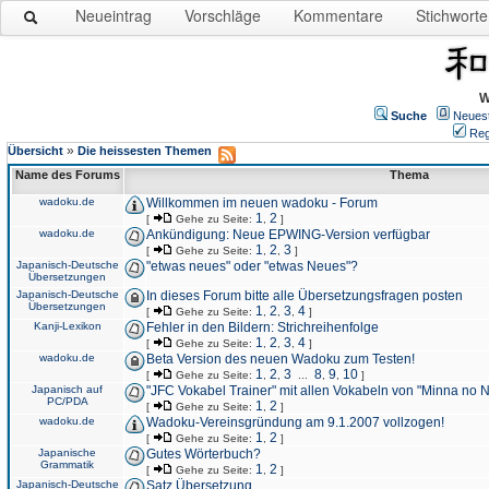
Neueintrag
Vorschläge
Kommentare
Stichworte
W
Suche
Neues
Reg
»
Übersicht
Die heissesten Themen
Name des Forums
Thema
wadoku.de
Willkommen im neuen wadoku - Forum
1
2
[
Gehe zu Seite:
,
]
wadoku.de
Ankündigung: Neue EPWING-Version verfügbar
1
2
3
[
Gehe zu Seite:
,
,
]
Japanisch-Deutsche
"etwas neues" oder "etwas Neues"?
Übersetzungen
Japanisch-Deutsche
In dieses Forum bitte alle Übersetzungsfragen posten
Übersetzungen
1
2
3
4
[
Gehe zu Seite:
,
,
,
]
Kanji-Lexikon
Fehler in den Bildern: Strichreihenfolge
1
2
3
4
[
Gehe zu Seite:
,
,
,
]
wadoku.de
Beta Version des neuen Wadoku zum Testen!
1
2
3
8
9
10
[
Gehe zu Seite:
,
,
...
,
,
]
Japanisch auf
"JFC Vokabel Trainer" mit allen Vokabeln von "Minna no 
PC/PDA
1
2
[
Gehe zu Seite:
,
]
wadoku.de
Wadoku-Vereinsgründung am 9.1.2007 vollzogen!
1
2
[
Gehe zu Seite:
,
]
Japanische
Gutes Wörterbuch?
Grammatik
1
2
[
Gehe zu Seite:
,
]
Japanisch-Deutsche
Satz Übersetzung