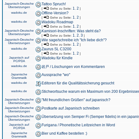
Japanisch-Deutsche
Tattoo Spruch!
Übersetzungen
1
2
[
Gehe zu Seite:
,
]
wadoku.de
Offline-Version?
1
2
[
Gehe zu Seite:
,
]
wadoku.de
Wadoku Roadmap
1
2
[
Gehe zu Seite:
,
]
Japanisch-Deutsche
Kamisori-Inschriften: Was steht da?
Übersetzungen
1
2
3
[
Gehe zu Seite:
,
,
]
Japanisch-Deutsche
Wie sage/schreibe ich "Ich liebe dich"?
Übersetzungen
1
2
[
Gehe zu Seite:
,
]
wadoku.de
Zaurus SL C3200
1
2
[
Gehe zu Seite:
,
]
Japanisch auf
Wadoku für Kindle
PC/PDA
wadoku.de
岩戸 / Löschungen von Kommentaren
Japanische
Aussprache "wo"
Grammatik
wadoku.de
Editoren für die Qualitätssicherung gesucht
wadoku.de
Stichwortsuche warum ein Maximum von 200 Ergebnisse
Japanisch-Deutsche
"Mit freundlichen Grüßen" auf japanisch?
Übersetzungen
Japanisch-Deutsche
Postkarte auf Japanisch schreiben
Übersetzungen
Japanisch-Deutsche
Übersetzung von Semper Fi (Semper fidelis) in ein japani
Übersetzungen
Japanisch auf
Furigana / Phonetische Leitzeichen in Word
PC/PDA
Japanische
Bier und Kaffee bestellen :)
Grammatik