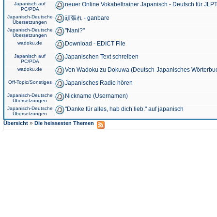
Japanisch auf
neuer Online Vokabeltrainer Japanisch - Deutsch für JLPT
PC/PDA
Japanisch-Deutsche
頑張れ - ganbare
Übersetzungen
Japanisch-Deutsche
"Nani?"
Übersetzungen
wadoku.de
Download - EDICT File
Japanisch auf
Japanischen Text schreiben
PC/PDA
wadoku.de
Von Wadoku zu Dokuwa (Deutsch-Japanisches Wörterbu
Off-Topic/Sonstiges
Japanisches Radio hören
Japanisch-Deutsche
Nickname (Usernamen)
Übersetzungen
Japanisch-Deutsche
"Danke für alles, hab dich lieb." auf japanisch
Übersetzungen
»
Übersicht
Die heissesten Themen