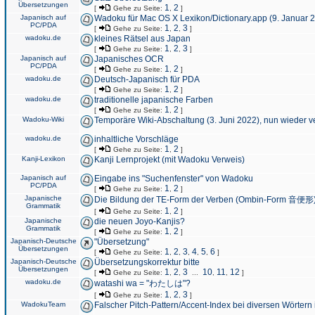
Übersetzungen
1
2
[
Gehe zu Seite:
,
]
Japanisch auf
Wadoku für Mac OS X Lexikon/Dictionary.app (9. Januar 
PC/PDA
1
2
3
[
Gehe zu Seite:
,
,
]
wadoku.de
kleines Rätsel aus Japan
1
2
3
[
Gehe zu Seite:
,
,
]
Japanisch auf
Japanisches OCR
PC/PDA
1
2
[
Gehe zu Seite:
,
]
wadoku.de
Deutsch-Japanisch für PDA
1
2
[
Gehe zu Seite:
,
]
wadoku.de
traditionelle japanische Farben
1
2
[
Gehe zu Seite:
,
]
Wadoku-Wiki
Temporäre Wiki-Abschaltung (3. Juni 2022), nun wieder v
wadoku.de
inhaltliche Vorschläge
1
2
[
Gehe zu Seite:
,
]
Kanji-Lexikon
Kanji Lernprojekt (mit Wadoku Verweis)
Japanisch auf
Eingabe ins "Suchenfenster" von Wadoku
PC/PDA
1
2
[
Gehe zu Seite:
,
]
Japanische
Die Bildung der TE-Form der Verben (Ombin-Form 音便形
Grammatik
1
2
[
Gehe zu Seite:
,
]
Japanische
die neuen Joyo-Kanjis?
Grammatik
1
2
[
Gehe zu Seite:
,
]
Japanisch-Deutsche
"Übersetzung"
Übersetzungen
1
2
3
4
5
6
[
Gehe zu Seite:
,
,
,
,
,
]
Japanisch-Deutsche
Übersetzungskorrektur bitte
Übersetzungen
1
2
3
10
11
12
[
Gehe zu Seite:
,
,
...
,
,
]
wadoku.de
watashi wa = "わたしは"?
1
2
3
[
Gehe zu Seite:
,
,
]
WadokuTeam
Falscher Pitch-Pattern/Accent-Index bei diversen Wörtern