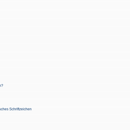
n?
sches Schriftzeichen