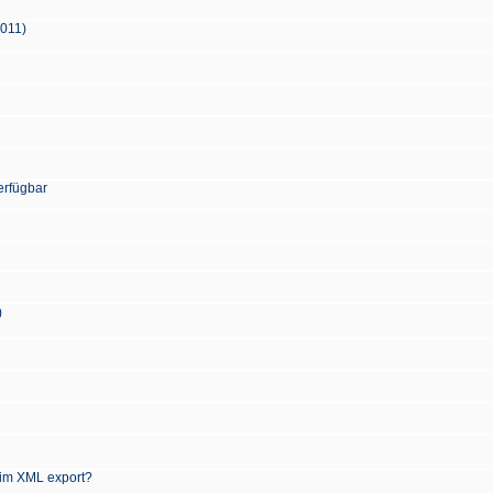
2011)
erfügbar
)
 im XML export?