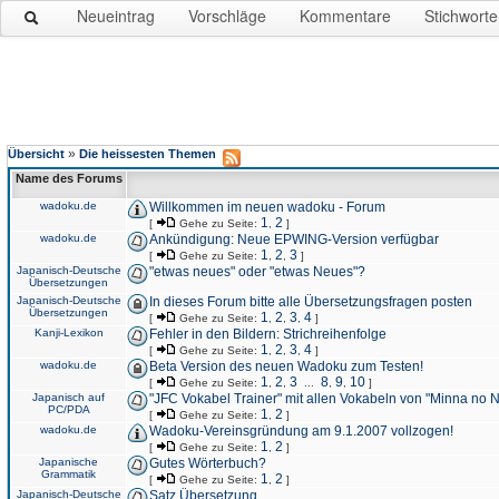
Neueintrag
Vorschläge
Kommentare
Stichworte
»
Übersicht
Die heissesten Themen
Name des Forums
wadoku.de
Willkommen im neuen wadoku - Forum
1
2
[
Gehe zu Seite:
,
]
wadoku.de
Ankündigung: Neue EPWING-Version verfügbar
1
2
3
[
Gehe zu Seite:
,
,
]
Japanisch-Deutsche
"etwas neues" oder "etwas Neues"?
Übersetzungen
Japanisch-Deutsche
In dieses Forum bitte alle Übersetzungsfragen posten
Übersetzungen
1
2
3
4
[
Gehe zu Seite:
,
,
,
]
Kanji-Lexikon
Fehler in den Bildern: Strichreihenfolge
1
2
3
4
[
Gehe zu Seite:
,
,
,
]
wadoku.de
Beta Version des neuen Wadoku zum Testen!
1
2
3
8
9
10
[
Gehe zu Seite:
,
,
...
,
,
]
Japanisch auf
"JFC Vokabel Trainer" mit allen Vokabeln von "Minna no 
PC/PDA
1
2
[
Gehe zu Seite:
,
]
wadoku.de
Wadoku-Vereinsgründung am 9.1.2007 vollzogen!
1
2
[
Gehe zu Seite:
,
]
Japanische
Gutes Wörterbuch?
Grammatik
1
2
[
Gehe zu Seite:
,
]
Japanisch-Deutsche
Satz Übersetzung