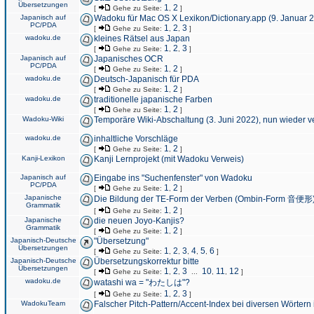
Übersetzungen
1
2
[
Gehe zu Seite:
,
]
Japanisch auf
Wadoku für Mac OS X Lexikon/Dictionary.app (9. Januar 
PC/PDA
1
2
3
[
Gehe zu Seite:
,
,
]
wadoku.de
kleines Rätsel aus Japan
1
2
3
[
Gehe zu Seite:
,
,
]
Japanisch auf
Japanisches OCR
PC/PDA
1
2
[
Gehe zu Seite:
,
]
wadoku.de
Deutsch-Japanisch für PDA
1
2
[
Gehe zu Seite:
,
]
wadoku.de
traditionelle japanische Farben
1
2
[
Gehe zu Seite:
,
]
Wadoku-Wiki
Temporäre Wiki-Abschaltung (3. Juni 2022), nun wieder v
wadoku.de
inhaltliche Vorschläge
1
2
[
Gehe zu Seite:
,
]
Kanji-Lexikon
Kanji Lernprojekt (mit Wadoku Verweis)
Japanisch auf
Eingabe ins "Suchenfenster" von Wadoku
PC/PDA
1
2
[
Gehe zu Seite:
,
]
Japanische
Die Bildung der TE-Form der Verben (Ombin-Form 音便形
Grammatik
1
2
[
Gehe zu Seite:
,
]
Japanische
die neuen Joyo-Kanjis?
Grammatik
1
2
[
Gehe zu Seite:
,
]
Japanisch-Deutsche
"Übersetzung"
Übersetzungen
1
2
3
4
5
6
[
Gehe zu Seite:
,
,
,
,
,
]
Japanisch-Deutsche
Übersetzungskorrektur bitte
Übersetzungen
1
2
3
10
11
12
[
Gehe zu Seite:
,
,
...
,
,
]
wadoku.de
watashi wa = "わたしは"?
1
2
3
[
Gehe zu Seite:
,
,
]
WadokuTeam
Falscher Pitch-Pattern/Accent-Index bei diversen Wörtern