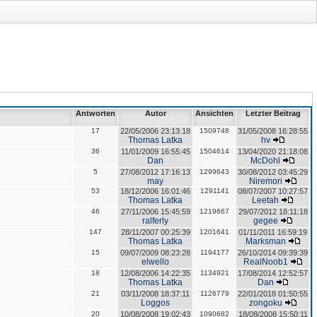
Antworten
Autor
Ansichten
Letzter Beitrag
17
22/05/2006 23:13:18
1509748
31/05/2008 16:28:55
Thomas Latka
hv
36
11/01/2009 16:55:45
1504614
13/04/2020 21:18:08
Dan
McDohl
5
27/08/2012 17:16:13
1299643
30/08/2012 03:45:29
may
Niremori
53
18/12/2006 16:01:46
1291141
08/07/2007 10:27:57
Thomas Latka
Leetah
46
27/11/2006 15:45:59
1219667
29/07/2012 18:11:18
ralferly
gegee
147
28/11/2007 00:25:39
1201641
01/11/2011 16:59:19
Thomas Latka
Marksman
15
09/07/2009 08:23:28
1194177
26/10/2014 09:39:39
elwello
RealNoob1
18
12/08/2006 14:22:35
1134921
17/08/2014 12:52:57
Thomas Latka
Dan
21
03/11/2008 18:37:11
1126779
22/01/2018 01:50:55
Loggos
zongoku
20
10/08/2008 19:02:43
1090682
18/08/2008 15:50:11