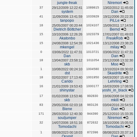
jungle-freak
Niremori
37
29/12/2009 12:22:41
1089815
13/02/2012 11:45:00
system
Dan
41
11/09/2006 13:41:59
1033929
19/11/2006 20:22:35
tanpopo
PiLLe
18
25/05/2007 00:20:44
1024107
15/09/2011 17:14:54
Dietrich Böttcher
Bernd
15
10/10/2006 12:26:26
1023379
17/01/2007 01:49:03
Akatonbo
FreakRob
15
24/08/2008 12:54:39
1021436
13/12/2008 23:38:25
mkengel
milay
0
03/06/2022 11:47:31
1013721
03/06/2022 11:47:31
Dan
Dan
18
13/04/2007 23:58:12
1011054
23/12/2008 13:32:30
skb
Moo
1
10/08/2022 00:24:10
1004580
13/10/2024 09:30:02
dst
Skaidrite
18
02/02/2007 17:13:40
1001950
04/03/2007 15:49:37
Carido
Lehrling
16
21/01/2009 19:53:43
1000177
16/03/2009 17:08:55
shinystar
yoshi_in_black
17
01/02/2008 13:53:46
992830
19/06/2008 04:32:09
skb
mkill
83
29/05/2006 02:03:18
983126
03/04/2016 20:54:54
Biene
Dan
171
28/03/2010 12:40:30
944390
25/12/2010 15:33:35
souljumper
Niremori
32
14/07/2006 18:51:16
872632
18/10/2006 15:05:52
Tomodachi
Tomodachi
1
08/08/2023 00:18:03
872396
08/08/2023 20:37:14
Oromit
Dan