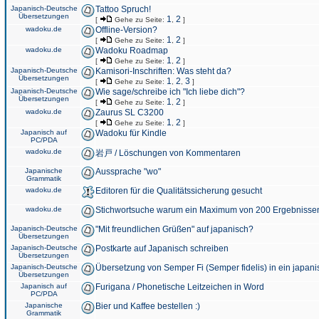
Japanisch-Deutsche
Tattoo Spruch!
Übersetzungen
1
2
[
Gehe zu Seite:
,
]
wadoku.de
Offline-Version?
1
2
[
Gehe zu Seite:
,
]
wadoku.de
Wadoku Roadmap
1
2
[
Gehe zu Seite:
,
]
Japanisch-Deutsche
Kamisori-Inschriften: Was steht da?
Übersetzungen
1
2
3
[
Gehe zu Seite:
,
,
]
Japanisch-Deutsche
Wie sage/schreibe ich "Ich liebe dich"?
Übersetzungen
1
2
[
Gehe zu Seite:
,
]
wadoku.de
Zaurus SL C3200
1
2
[
Gehe zu Seite:
,
]
Japanisch auf
Wadoku für Kindle
PC/PDA
wadoku.de
岩戸 / Löschungen von Kommentaren
Japanische
Aussprache "wo"
Grammatik
wadoku.de
Editoren für die Qualitätssicherung gesucht
wadoku.de
Stichwortsuche warum ein Maximum von 200 Ergebnisse
Japanisch-Deutsche
"Mit freundlichen Grüßen" auf japanisch?
Übersetzungen
Japanisch-Deutsche
Postkarte auf Japanisch schreiben
Übersetzungen
Japanisch-Deutsche
Übersetzung von Semper Fi (Semper fidelis) in ein japani
Übersetzungen
Japanisch auf
Furigana / Phonetische Leitzeichen in Word
PC/PDA
Japanische
Bier und Kaffee bestellen :)
Grammatik