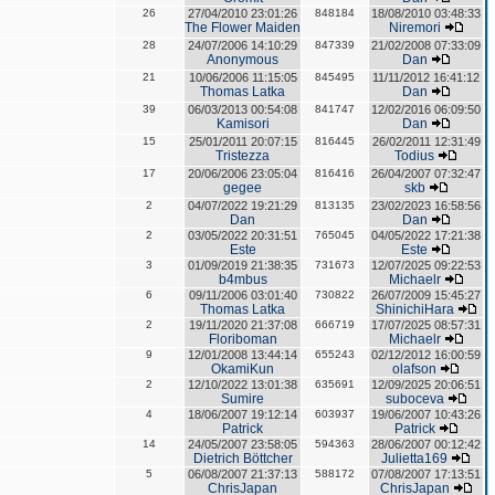
26
27/04/2010 23:01:26
848184
18/08/2010 03:48:33
The Flower Maiden
Niremori
28
24/07/2006 14:10:29
847339
21/02/2008 07:33:09
Anonymous
Dan
21
10/06/2006 11:15:05
845495
11/11/2012 16:41:12
Thomas Latka
Dan
39
06/03/2013 00:54:08
841747
12/02/2016 06:09:50
Kamisori
Dan
15
25/01/2011 20:07:15
816445
26/02/2011 12:31:49
Tristezza
Todius
17
20/06/2006 23:05:04
816416
26/04/2007 07:32:47
gegee
skb
2
04/07/2022 19:21:29
813135
23/02/2023 16:58:56
Dan
Dan
2
03/05/2022 20:31:51
765045
04/05/2022 17:21:38
Este
Este
3
01/09/2019 21:38:35
731673
12/07/2025 09:22:53
b4mbus
Michaelr
6
09/11/2006 03:01:40
730822
26/07/2009 15:45:27
Thomas Latka
ShinichiHara
2
19/11/2020 21:37:08
666719
17/07/2025 08:57:31
Floriboman
Michaelr
9
12/01/2008 13:44:14
655243
02/12/2012 16:00:59
OkamiKun
olafson
2
12/10/2022 13:01:38
635691
12/09/2025 20:06:51
Sumire
suboceva
4
18/06/2007 19:12:14
603937
19/06/2007 10:43:26
Patrick
Patrick
14
24/05/2007 23:58:05
594363
28/06/2007 00:12:42
Dietrich Böttcher
Julietta169
5
06/08/2007 21:37:13
588172
07/08/2007 17:13:51
ChrisJapan
ChrisJapan