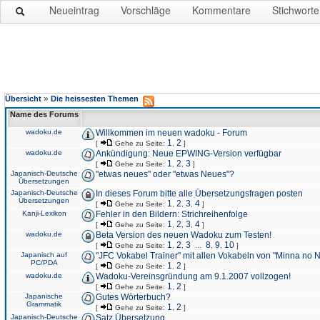
Neueintrag
Vorschläge
Kommentare
Stichworte
»
Übersicht
Die heissesten Themen
Name des Forums
wadoku.de
Willkommen im neuen wadoku - Forum
1
2
[
Gehe zu Seite:
,
]
wadoku.de
Ankündigung: Neue EPWING-Version verfügbar
1
2
3
[
Gehe zu Seite:
,
,
]
Japanisch-Deutsche
"etwas neues" oder "etwas Neues"?
Übersetzungen
Japanisch-Deutsche
In dieses Forum bitte alle Übersetzungsfragen posten
Übersetzungen
1
2
3
4
[
Gehe zu Seite:
,
,
,
]
Kanji-Lexikon
Fehler in den Bildern: Strichreihenfolge
1
2
3
4
[
Gehe zu Seite:
,
,
,
]
wadoku.de
Beta Version des neuen Wadoku zum Testen!
1
2
3
8
9
10
[
Gehe zu Seite:
,
,
...
,
,
]
Japanisch auf
"JFC Vokabel Trainer" mit allen Vokabeln von "Minna no 
PC/PDA
1
2
[
Gehe zu Seite:
,
]
wadoku.de
Wadoku-Vereinsgründung am 9.1.2007 vollzogen!
1
2
[
Gehe zu Seite:
,
]
Japanische
Gutes Wörterbuch?
Grammatik
1
2
[
Gehe zu Seite:
,
]
Japanisch-Deutsche
Satz Übersetzung