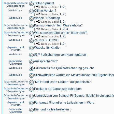
Japanisch-Deutsche
Tattoo Spruch!
Übersetzungen
1
2
[
Gehe zu Seite:
,
]
wadoku.de
Offline-Version?
1
2
[
Gehe zu Seite:
,
]
wadoku.de
Wadoku Roadmap
1
2
[
Gehe zu Seite:
,
]
Japanisch-Deutsche
Kamisori-Inschriften: Was steht da?
Übersetzungen
1
2
3
[
Gehe zu Seite:
,
,
]
Japanisch-Deutsche
Wie sage/schreibe ich "Ich liebe dich"?
Übersetzungen
1
2
[
Gehe zu Seite:
,
]
wadoku.de
Zaurus SL C3200
1
2
[
Gehe zu Seite:
,
]
Japanisch auf
Wadoku für Kindle
PC/PDA
wadoku.de
岩戸 / Löschungen von Kommentaren
Japanische
Aussprache "wo"
Grammatik
wadoku.de
Editoren für die Qualitätssicherung gesucht
wadoku.de
Stichwortsuche warum ein Maximum von 200 Ergebnisse
Japanisch-Deutsche
"Mit freundlichen Grüßen" auf japanisch?
Übersetzungen
Japanisch-Deutsche
Postkarte auf Japanisch schreiben
Übersetzungen
Japanisch-Deutsche
Übersetzung von Semper Fi (Semper fidelis) in ein japani
Übersetzungen
Japanisch auf
Furigana / Phonetische Leitzeichen in Word
PC/PDA
Japanische
Bier und Kaffee bestellen :)
Grammatik