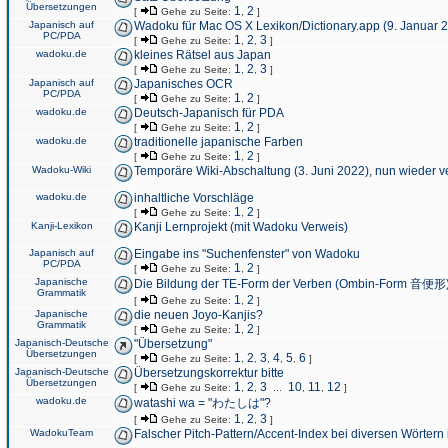
Übersetzungen
1
2
[
Gehe zu Seite:
,
]
Japanisch auf
Wadoku für Mac OS X Lexikon/Dictionary.app (9. Januar 
PC/PDA
1
2
3
[
Gehe zu Seite:
,
,
]
wadoku.de
kleines Rätsel aus Japan
1
2
3
[
Gehe zu Seite:
,
,
]
Japanisch auf
Japanisches OCR
PC/PDA
1
2
[
Gehe zu Seite:
,
]
wadoku.de
Deutsch-Japanisch für PDA
1
2
[
Gehe zu Seite:
,
]
wadoku.de
traditionelle japanische Farben
1
2
[
Gehe zu Seite:
,
]
Wadoku-Wiki
Temporäre Wiki-Abschaltung (3. Juni 2022), nun wieder v
wadoku.de
inhaltliche Vorschläge
1
2
[
Gehe zu Seite:
,
]
Kanji-Lexikon
Kanji Lernprojekt (mit Wadoku Verweis)
Japanisch auf
Eingabe ins "Suchenfenster" von Wadoku
PC/PDA
1
2
[
Gehe zu Seite:
,
]
Japanische
Die Bildung der TE-Form der Verben (Ombin-Form 音便形
Grammatik
1
2
[
Gehe zu Seite:
,
]
Japanische
die neuen Joyo-Kanjis?
Grammatik
1
2
[
Gehe zu Seite:
,
]
Japanisch-Deutsche
"Übersetzung"
Übersetzungen
1
2
3
4
5
6
[
Gehe zu Seite:
,
,
,
,
,
]
Japanisch-Deutsche
Übersetzungskorrektur bitte
Übersetzungen
1
2
3
10
11
12
[
Gehe zu Seite:
,
,
...
,
,
]
wadoku.de
watashi wa = "わたしは"?
1
2
3
[
Gehe zu Seite:
,
,
]
WadokuTeam
Falscher Pitch-Pattern/Accent-Index bei diversen Wörtern