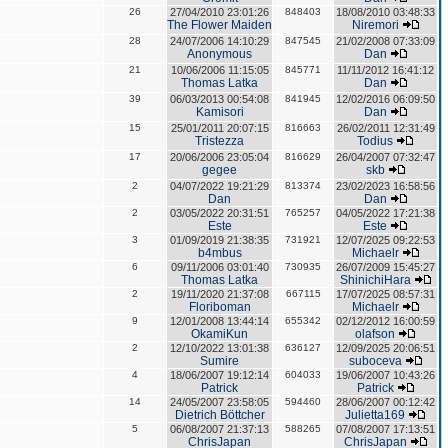
26
27/04/2010 23:01:26
848403
18/08/2010 03:48:33
The Flower Maiden
Niremori
28
24/07/2006 14:10:29
847545
21/02/2008 07:33:09
Anonymous
Dan
21
10/06/2006 11:15:05
845771
11/11/2012 16:41:12
Thomas Latka
Dan
39
06/03/2013 00:54:08
841945
12/02/2016 06:09:50
Kamisori
Dan
15
25/01/2011 20:07:15
816663
26/02/2011 12:31:49
Tristezza
Todius
17
20/06/2006 23:05:04
816629
26/04/2007 07:32:47
gegee
skb
2
04/07/2022 19:21:29
813374
23/02/2023 16:58:56
Dan
Dan
2
03/05/2022 20:31:51
765257
04/05/2022 17:21:38
Este
Este
3
01/09/2019 21:38:35
731921
12/07/2025 09:22:53
b4mbus
Michaelr
6
09/11/2006 03:01:40
730935
26/07/2009 15:45:27
Thomas Latka
ShinichiHara
2
19/11/2020 21:37:08
667115
17/07/2025 08:57:31
Floriboman
Michaelr
9
12/01/2008 13:44:14
655342
02/12/2012 16:00:59
OkamiKun
olafson
2
12/10/2022 13:01:38
636127
12/09/2025 20:06:51
Sumire
suboceva
4
18/06/2007 19:12:14
604033
19/06/2007 10:43:26
Patrick
Patrick
14
24/05/2007 23:58:05
594460
28/06/2007 00:12:42
Dietrich Böttcher
Julietta169
5
06/08/2007 21:37:13
588265
07/08/2007 17:13:51
ChrisJapan
ChrisJapan