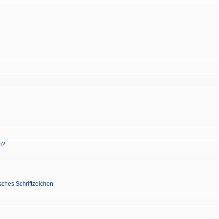
n?
sches Schriftzeichen