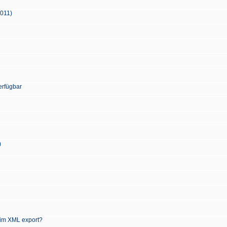
2011)
erfügbar
)
 im XML export?