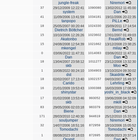
jungle-freak
Niremori
37
29/12/2009 12:22:41
1090080
13/02/2012 11:45:00
system
Dan
41
11/09/2006 13:41:59
1034181
19/11/2006 20:22:35
tanpopo
PiLLe
18
25/05/2007 00:20:44
1024330
15/09/2011 17:14:54
Dietrich Böttcher
Bernd
15
10/10/2006 12:26:26
1023602
17/01/2007 01:49:03
Akatonbo
FreakRob
15
24/08/2008 12:54:39
1021662
13/12/2008 23:38:25
mkengel
milay
0
03/06/2022 11:47:31
1014083
03/06/2022 11:47:31
Dan
Dan
18
13/04/2007 23:58:12
1011277
23/12/2008 13:32:30
skb
Moo
1
10/08/2022 00:24:10
1004903
13/10/2024 09:30:02
dst
Skaidrite
18
02/02/2007 17:13:40
1002157
04/03/2007 15:49:37
Carido
Lehrling
16
21/01/2009 19:53:43
1000388
16/03/2009 17:08:55
shinystar
yoshi_in_black
17
01/02/2008 13:53:46
993052
19/06/2008 04:32:09
skb
mkill
83
29/05/2006 02:03:18
983379
03/04/2016 20:54:54
Biene
Dan
171
28/03/2010 12:40:30
944619
25/12/2010 15:33:35
souljumper
Niremori
32
14/07/2006 18:51:16
872959
18/10/2006 15:05:52
Tomodachi
Tomodachi
1
08/08/2023 00:18:03
872695
08/08/2023 20:37:14
Oromit
Dan