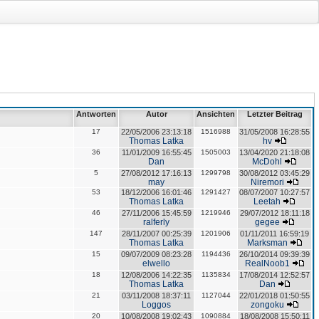
Antworten
Autor
Ansichten
Letzter Beitrag
17
22/05/2006 23:13:18
1516988
31/05/2008 16:28:55
Thomas Latka
hv
36
11/01/2009 16:55:45
1505003
13/04/2020 21:18:08
Dan
McDohl
5
27/08/2012 17:16:13
1299798
30/08/2012 03:45:29
may
Niremori
53
18/12/2006 16:01:46
1291427
08/07/2007 10:27:57
Thomas Latka
Leetah
46
27/11/2006 15:45:59
1219946
29/07/2012 18:11:18
ralferly
gegee
147
28/11/2007 00:25:39
1201906
01/11/2011 16:59:19
Thomas Latka
Marksman
15
09/07/2009 08:23:28
1194436
26/10/2014 09:39:39
elwello
RealNoob1
18
12/08/2006 14:22:35
1135834
17/08/2014 12:52:57
Thomas Latka
Dan
21
03/11/2008 18:37:11
1127044
22/01/2018 01:50:55
Loggos
zongoku
20
10/08/2008 19:02:43
1090884
18/08/2008 15:50:11