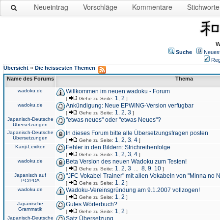
Neueintrag
Vorschläge
Kommentare
Stichworte
W
Suche
Neues
Reg
»
Übersicht
Die heissesten Themen
Name des Forums
Thema
wadoku.de
Willkommen im neuen wadoku - Forum
1
2
[
Gehe zu Seite:
,
]
wadoku.de
Ankündigung: Neue EPWING-Version verfügbar
1
2
3
[
Gehe zu Seite:
,
,
]
Japanisch-Deutsche
"etwas neues" oder "etwas Neues"?
Übersetzungen
Japanisch-Deutsche
In dieses Forum bitte alle Übersetzungsfragen posten
Übersetzungen
1
2
3
4
[
Gehe zu Seite:
,
,
,
]
Kanji-Lexikon
Fehler in den Bildern: Strichreihenfolge
1
2
3
4
[
Gehe zu Seite:
,
,
,
]
wadoku.de
Beta Version des neuen Wadoku zum Testen!
1
2
3
8
9
10
[
Gehe zu Seite:
,
,
...
,
,
]
Japanisch auf
"JFC Vokabel Trainer" mit allen Vokabeln von "Minna no 
PC/PDA
1
2
[
Gehe zu Seite:
,
]
wadoku.de
Wadoku-Vereinsgründung am 9.1.2007 vollzogen!
1
2
[
Gehe zu Seite:
,
]
Japanische
Gutes Wörterbuch?
Grammatik
1
2
[
Gehe zu Seite:
,
]
Japanisch-Deutsche
Satz Übersetzung