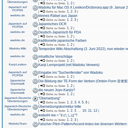
Übersetzungen
1
2
[
Gehe zu Seite:
,
]
Japanisch auf
Wadoku für Mac OS X Lexikon/Dictionary.app (9. Januar 
PC/PDA
1
2
3
[
Gehe zu Seite:
,
,
]
wadoku.de
kleines Rätsel aus Japan
1
2
3
[
Gehe zu Seite:
,
,
]
Japanisch auf
Japanisches OCR
PC/PDA
1
2
[
Gehe zu Seite:
,
]
wadoku.de
Deutsch-Japanisch für PDA
1
2
[
Gehe zu Seite:
,
]
wadoku.de
traditionelle japanische Farben
1
2
[
Gehe zu Seite:
,
]
Wadoku-Wiki
Temporäre Wiki-Abschaltung (3. Juni 2022), nun wieder v
wadoku.de
inhaltliche Vorschläge
1
2
[
Gehe zu Seite:
,
]
Kanji-Lexikon
Kanji Lernprojekt (mit Wadoku Verweis)
Japanisch auf
Eingabe ins "Suchenfenster" von Wadoku
PC/PDA
1
2
[
Gehe zu Seite:
,
]
Japanische
Die Bildung der TE-Form der Verben (Ombin-Form 音便形
Grammatik
1
2
[
Gehe zu Seite:
,
]
Japanische
die neuen Joyo-Kanjis?
Grammatik
1
2
[
Gehe zu Seite:
,
]
Japanisch-Deutsche
"Übersetzung"
Übersetzungen
1
2
3
4
5
6
[
Gehe zu Seite:
,
,
,
,
,
]
Japanisch-Deutsche
Übersetzungskorrektur bitte
Übersetzungen
1
2
3
10
11
12
[
Gehe zu Seite:
,
,
...
,
,
]
wadoku.de
watashi wa = "わたしは"?
1
2
3
[
Gehe zu Seite:
,
,
]
WadokuTeam
Falscher Pitch-Pattern/Accent-Index bei diversen Wörtern