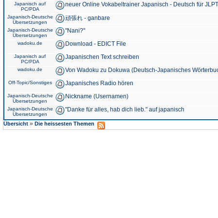
Japanisch auf
neuer Online Vokabeltrainer Japanisch - Deutsch für JLPT
PC/PDA
Japanisch-Deutsche
頑張れ - ganbare
Übersetzungen
Japanisch-Deutsche
"Nani?"
Übersetzungen
wadoku.de
Download - EDICT File
Japanisch auf
Japanischen Text schreiben
PC/PDA
wadoku.de
Von Wadoku zu Dokuwa (Deutsch-Japanisches Wörterbu
Off-Topic/Sonstiges
Japanisches Radio hören
Japanisch-Deutsche
Nickname (Usernamen)
Übersetzungen
Japanisch-Deutsche
"Danke für alles, hab dich lieb." auf japanisch
Übersetzungen
»
Übersicht
Die heissesten Themen