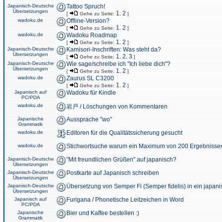
Japanisch-Deutsche
Tattoo Spruch!
Übersetzungen
1
2
[
Gehe zu Seite:
,
]
wadoku.de
Offline-Version?
1
2
[
Gehe zu Seite:
,
]
wadoku.de
Wadoku Roadmap
1
2
[
Gehe zu Seite:
,
]
Japanisch-Deutsche
Kamisori-Inschriften: Was steht da?
Übersetzungen
1
2
3
[
Gehe zu Seite:
,
,
]
Japanisch-Deutsche
Wie sage/schreibe ich "Ich liebe dich"?
Übersetzungen
1
2
[
Gehe zu Seite:
,
]
wadoku.de
Zaurus SL C3200
1
2
[
Gehe zu Seite:
,
]
Japanisch auf
Wadoku für Kindle
PC/PDA
wadoku.de
岩戸 / Löschungen von Kommentaren
Japanische
Aussprache "wo"
Grammatik
wadoku.de
Editoren für die Qualitätssicherung gesucht
wadoku.de
Stichwortsuche warum ein Maximum von 200 Ergebnisse
Japanisch-Deutsche
"Mit freundlichen Grüßen" auf japanisch?
Übersetzungen
Japanisch-Deutsche
Postkarte auf Japanisch schreiben
Übersetzungen
Japanisch-Deutsche
Übersetzung von Semper Fi (Semper fidelis) in ein japani
Übersetzungen
Japanisch auf
Furigana / Phonetische Leitzeichen in Word
PC/PDA
Japanische
Bier und Kaffee bestellen :)
Grammatik