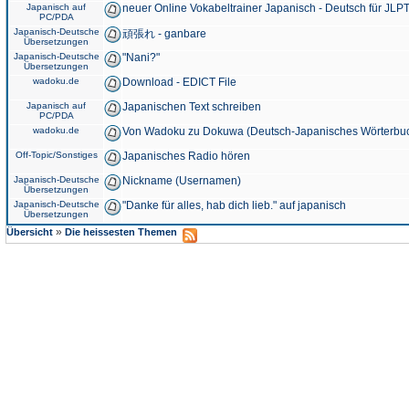
Japanisch auf
neuer Online Vokabeltrainer Japanisch - Deutsch für JLPT
PC/PDA
Japanisch-Deutsche
頑張れ - ganbare
Übersetzungen
Japanisch-Deutsche
"Nani?"
Übersetzungen
wadoku.de
Download - EDICT File
Japanisch auf
Japanischen Text schreiben
PC/PDA
wadoku.de
Von Wadoku zu Dokuwa (Deutsch-Japanisches Wörterbu
Off-Topic/Sonstiges
Japanisches Radio hören
Japanisch-Deutsche
Nickname (Usernamen)
Übersetzungen
Japanisch-Deutsche
"Danke für alles, hab dich lieb." auf japanisch
Übersetzungen
»
Übersicht
Die heissesten Themen