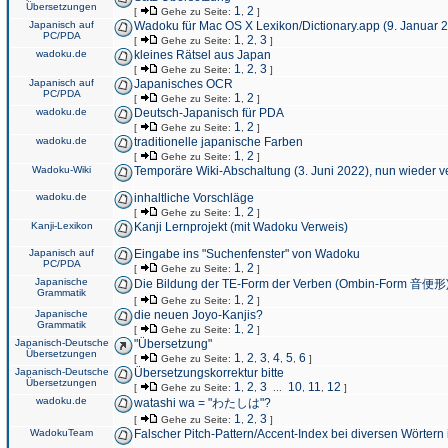
Übersetzungen
1
2
[
Gehe zu Seite:
,
]
Japanisch auf
Wadoku für Mac OS X Lexikon/Dictionary.app (9. Januar 
PC/PDA
1
2
3
[
Gehe zu Seite:
,
,
]
wadoku.de
kleines Rätsel aus Japan
1
2
3
[
Gehe zu Seite:
,
,
]
Japanisch auf
Japanisches OCR
PC/PDA
1
2
[
Gehe zu Seite:
,
]
wadoku.de
Deutsch-Japanisch für PDA
1
2
[
Gehe zu Seite:
,
]
wadoku.de
traditionelle japanische Farben
1
2
[
Gehe zu Seite:
,
]
Wadoku-Wiki
Temporäre Wiki-Abschaltung (3. Juni 2022), nun wieder v
wadoku.de
inhaltliche Vorschläge
1
2
[
Gehe zu Seite:
,
]
Kanji-Lexikon
Kanji Lernprojekt (mit Wadoku Verweis)
Japanisch auf
Eingabe ins "Suchenfenster" von Wadoku
PC/PDA
1
2
[
Gehe zu Seite:
,
]
Japanische
Die Bildung der TE-Form der Verben (Ombin-Form 音便形
Grammatik
1
2
[
Gehe zu Seite:
,
]
Japanische
die neuen Joyo-Kanjis?
Grammatik
1
2
[
Gehe zu Seite:
,
]
Japanisch-Deutsche
"Übersetzung"
Übersetzungen
1
2
3
4
5
6
[
Gehe zu Seite:
,
,
,
,
,
]
Japanisch-Deutsche
Übersetzungskorrektur bitte
Übersetzungen
1
2
3
10
11
12
[
Gehe zu Seite:
,
,
...
,
,
]
wadoku.de
watashi wa = "わたしは"?
1
2
3
[
Gehe zu Seite:
,
,
]
WadokuTeam
Falscher Pitch-Pattern/Accent-Index bei diversen Wörtern