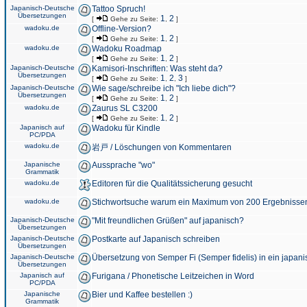
Japanisch-Deutsche
Tattoo Spruch!
Übersetzungen
1
2
[
Gehe zu Seite:
,
]
wadoku.de
Offline-Version?
1
2
[
Gehe zu Seite:
,
]
wadoku.de
Wadoku Roadmap
1
2
[
Gehe zu Seite:
,
]
Japanisch-Deutsche
Kamisori-Inschriften: Was steht da?
Übersetzungen
1
2
3
[
Gehe zu Seite:
,
,
]
Japanisch-Deutsche
Wie sage/schreibe ich "Ich liebe dich"?
Übersetzungen
1
2
[
Gehe zu Seite:
,
]
wadoku.de
Zaurus SL C3200
1
2
[
Gehe zu Seite:
,
]
Japanisch auf
Wadoku für Kindle
PC/PDA
wadoku.de
岩戸 / Löschungen von Kommentaren
Japanische
Aussprache "wo"
Grammatik
wadoku.de
Editoren für die Qualitätssicherung gesucht
wadoku.de
Stichwortsuche warum ein Maximum von 200 Ergebnisse
Japanisch-Deutsche
"Mit freundlichen Grüßen" auf japanisch?
Übersetzungen
Japanisch-Deutsche
Postkarte auf Japanisch schreiben
Übersetzungen
Japanisch-Deutsche
Übersetzung von Semper Fi (Semper fidelis) in ein japani
Übersetzungen
Japanisch auf
Furigana / Phonetische Leitzeichen in Word
PC/PDA
Japanische
Bier und Kaffee bestellen :)
Grammatik