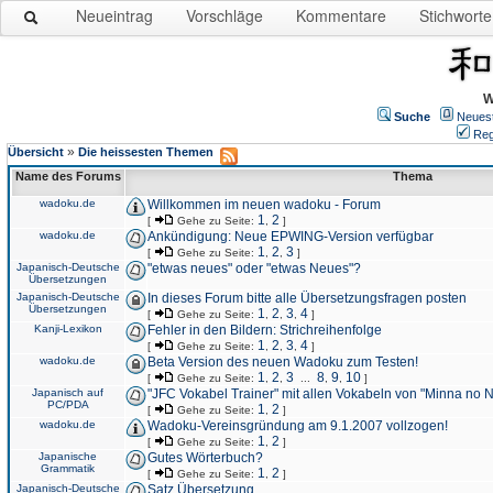
Neueintrag
Vorschläge
Kommentare
Stichworte
W
Suche
Neues
Reg
»
Übersicht
Die heissesten Themen
Name des Forums
Thema
wadoku.de
Willkommen im neuen wadoku - Forum
1
2
[
Gehe zu Seite:
,
]
wadoku.de
Ankündigung: Neue EPWING-Version verfügbar
1
2
3
[
Gehe zu Seite:
,
,
]
Japanisch-Deutsche
"etwas neues" oder "etwas Neues"?
Übersetzungen
Japanisch-Deutsche
In dieses Forum bitte alle Übersetzungsfragen posten
Übersetzungen
1
2
3
4
[
Gehe zu Seite:
,
,
,
]
Kanji-Lexikon
Fehler in den Bildern: Strichreihenfolge
1
2
3
4
[
Gehe zu Seite:
,
,
,
]
wadoku.de
Beta Version des neuen Wadoku zum Testen!
1
2
3
8
9
10
[
Gehe zu Seite:
,
,
...
,
,
]
Japanisch auf
"JFC Vokabel Trainer" mit allen Vokabeln von "Minna no 
PC/PDA
1
2
[
Gehe zu Seite:
,
]
wadoku.de
Wadoku-Vereinsgründung am 9.1.2007 vollzogen!
1
2
[
Gehe zu Seite:
,
]
Japanische
Gutes Wörterbuch?
Grammatik
1
2
[
Gehe zu Seite:
,
]
Japanisch-Deutsche
Satz Übersetzung