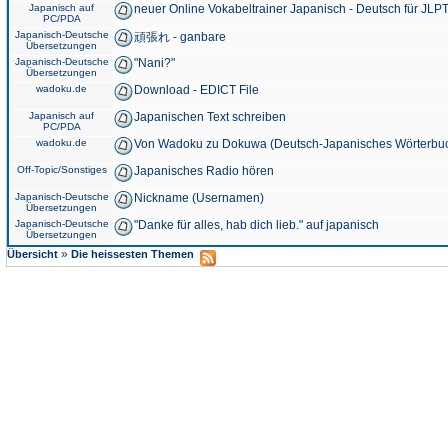
Japanisch auf
neuer Online Vokabeltrainer Japanisch - Deutsch für JLPT
PC/PDA
Japanisch-Deutsche
頑張れ - ganbare
Übersetzungen
Japanisch-Deutsche
"Nani?"
Übersetzungen
wadoku.de
Download - EDICT File
Japanisch auf
Japanischen Text schreiben
PC/PDA
wadoku.de
Von Wadoku zu Dokuwa (Deutsch-Japanisches Wörterbu
Off-Topic/Sonstiges
Japanisches Radio hören
Japanisch-Deutsche
Nickname (Usernamen)
Übersetzungen
Japanisch-Deutsche
"Danke für alles, hab dich lieb." auf japanisch
Übersetzungen
»
Übersicht
Die heissesten Themen