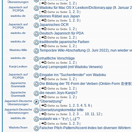
Übersetzungen
1
2
[
Gehe zu Seite:
,
]
Japanisch auf
Wadoku für Mac OS X Lexikon/Dictionary.app (9. Januar 
PC/PDA
1
2
3
[
Gehe zu Seite:
,
,
]
wadoku.de
kleines Rätsel aus Japan
1
2
3
[
Gehe zu Seite:
,
,
]
Japanisch auf
Japanisches OCR
PC/PDA
1
2
[
Gehe zu Seite:
,
]
wadoku.de
Deutsch-Japanisch für PDA
1
2
[
Gehe zu Seite:
,
]
wadoku.de
traditionelle japanische Farben
1
2
[
Gehe zu Seite:
,
]
Wadoku-Wiki
Temporäre Wiki-Abschaltung (3. Juni 2022), nun wieder v
wadoku.de
inhaltliche Vorschläge
1
2
[
Gehe zu Seite:
,
]
Kanji-Lexikon
Kanji Lernprojekt (mit Wadoku Verweis)
Japanisch auf
Eingabe ins "Suchenfenster" von Wadoku
PC/PDA
1
2
[
Gehe zu Seite:
,
]
Japanische
Die Bildung der TE-Form der Verben (Ombin-Form 音便形
Grammatik
1
2
[
Gehe zu Seite:
,
]
Japanische
die neuen Joyo-Kanjis?
Grammatik
1
2
[
Gehe zu Seite:
,
]
Japanisch-Deutsche
"Übersetzung"
Übersetzungen
1
2
3
4
5
6
[
Gehe zu Seite:
,
,
,
,
,
]
Japanisch-Deutsche
Übersetzungskorrektur bitte
Übersetzungen
1
2
3
10
11
12
[
Gehe zu Seite:
,
,
...
,
,
]
wadoku.de
watashi wa = "わたしは"?
1
2
3
[
Gehe zu Seite:
,
,
]
WadokuTeam
Falscher Pitch-Pattern/Accent-Index bei diversen Wörtern