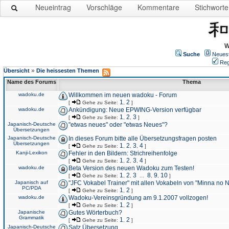
Neueintrag
Vorschläge
Kommentare
Stichworte
W
Suche
Neues
Reg
»
Übersicht
Die heissesten Themen
Name des Forums
Thema
wadoku.de
Willkommen im neuen wadoku - Forum
1
2
[
Gehe zu Seite:
,
]
wadoku.de
Ankündigung: Neue EPWING-Version verfügbar
1
2
3
[
Gehe zu Seite:
,
,
]
Japanisch-Deutsche
"etwas neues" oder "etwas Neues"?
Übersetzungen
Japanisch-Deutsche
In dieses Forum bitte alle Übersetzungsfragen posten
Übersetzungen
1
2
3
4
[
Gehe zu Seite:
,
,
,
]
Kanji-Lexikon
Fehler in den Bildern: Strichreihenfolge
1
2
3
4
[
Gehe zu Seite:
,
,
,
]
wadoku.de
Beta Version des neuen Wadoku zum Testen!
1
2
3
8
9
10
[
Gehe zu Seite:
,
,
...
,
,
]
Japanisch auf
"JFC Vokabel Trainer" mit allen Vokabeln von "Minna no 
PC/PDA
1
2
[
Gehe zu Seite:
,
]
wadoku.de
Wadoku-Vereinsgründung am 9.1.2007 vollzogen!
1
2
[
Gehe zu Seite:
,
]
Japanische
Gutes Wörterbuch?
Grammatik
1
2
[
Gehe zu Seite:
,
]
Japanisch-Deutsche
Satz Übersetzung