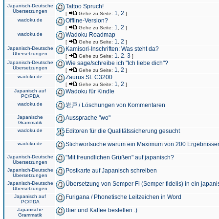
Japanisch-Deutsche
Tattoo Spruch!
Übersetzungen
1
2
[
Gehe zu Seite:
,
]
wadoku.de
Offline-Version?
1
2
[
Gehe zu Seite:
,
]
wadoku.de
Wadoku Roadmap
1
2
[
Gehe zu Seite:
,
]
Japanisch-Deutsche
Kamisori-Inschriften: Was steht da?
Übersetzungen
1
2
3
[
Gehe zu Seite:
,
,
]
Japanisch-Deutsche
Wie sage/schreibe ich "Ich liebe dich"?
Übersetzungen
1
2
[
Gehe zu Seite:
,
]
wadoku.de
Zaurus SL C3200
1
2
[
Gehe zu Seite:
,
]
Japanisch auf
Wadoku für Kindle
PC/PDA
wadoku.de
岩戸 / Löschungen von Kommentaren
Japanische
Aussprache "wo"
Grammatik
wadoku.de
Editoren für die Qualitätssicherung gesucht
wadoku.de
Stichwortsuche warum ein Maximum von 200 Ergebnisse
Japanisch-Deutsche
"Mit freundlichen Grüßen" auf japanisch?
Übersetzungen
Japanisch-Deutsche
Postkarte auf Japanisch schreiben
Übersetzungen
Japanisch-Deutsche
Übersetzung von Semper Fi (Semper fidelis) in ein japani
Übersetzungen
Japanisch auf
Furigana / Phonetische Leitzeichen in Word
PC/PDA
Japanische
Bier und Kaffee bestellen :)
Grammatik