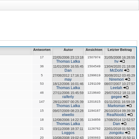
Antworten
Autor
Ansichten
Letzter Beitrag
17
22/05/2006 23:13:18
1507974
31/05/2008 16:28:55
Thomas Latka
hv
36
11/01/2009 16:55:45
1504549
13/04/2020 21:18:08
Dan
McDohl
5
27/08/2012 17:16:13
1299619
30/08/2012 03:45:29
may
Niremori
53
18/12/2006 16:01:46
1291109
08/07/2007 10:27:57
Thomas Latka
Leetah
46
27/11/2006 15:45:59
1219640
29/07/2012 18:11:18
ralferly
gegee
147
28/11/2007 00:25:39
1201615
01/11/2011 16:59:19
Thomas Latka
Marksman
15
09/07/2009 08:23:28
1194167
26/10/2014 09:39:39
elwello
RealNoob1
18
12/08/2006 14:22:35
1134856
17/08/2014 12:52:57
Thomas Latka
Dan
21
03/11/2008 18:37:11
1126762
22/01/2018 01:50:55
Loggos
zongoku
20
10/08/2008 19:02:43
1090663
18/08/2008 15:50:11