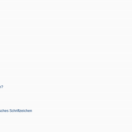
n?
sches Schriftzeichen