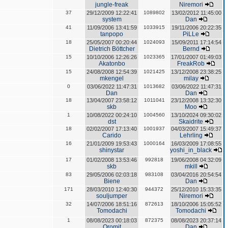
jungle-freak
Niremori
37
29/12/2009 12:22:41
1089802
13/02/2012 11:45:00
system
Dan
41
11/09/2006 13:41:59
1033915
19/11/2006 20:22:35
tanpopo
PiLLe
18
25/05/2007 00:20:44
1024093
15/09/2011 17:14:54
Dietrich Böttcher
Bernd
15
10/10/2006 12:26:26
1023365
17/01/2007 01:49:03
Akatonbo
FreakRob
15
24/08/2008 12:54:39
1021425
13/12/2008 23:38:25
mkengel
milay
0
03/06/2022 11:47:31
1013682
03/06/2022 11:47:31
Dan
Dan
18
13/04/2007 23:58:12
1011041
23/12/2008 13:32:30
skb
Moo
1
10/08/2022 00:24:10
1004560
13/10/2024 09:30:02
dst
Skaidrite
18
02/02/2007 17:13:40
1001937
04/03/2007 15:49:37
Carido
Lehrling
16
21/01/2009 19:53:43
1000164
16/03/2009 17:08:55
shinystar
yoshi_in_black
17
01/02/2008 13:53:46
992818
19/06/2008 04:32:09
skb
mkill
83
29/05/2006 02:03:18
983108
03/04/2016 20:54:54
Biene
Dan
171
28/03/2010 12:40:30
944372
25/12/2010 15:33:35
souljumper
Niremori
32
14/07/2006 18:51:16
872613
18/10/2006 15:05:52
Tomodachi
Tomodachi
1
08/08/2023 00:18:03
872375
08/08/2023 20:37:14
Oromit
Dan