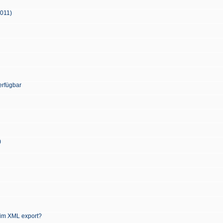
2011)
erfügbar
)
 im XML export?