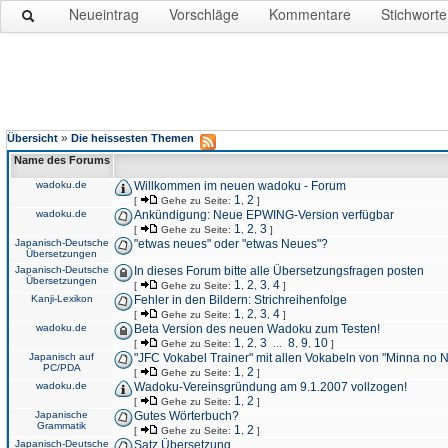
Neueintrag
Vorschläge
Kommentare
Stichworte
»
Übersicht
Die heissesten Themen
Name des Forums
wadoku.de
Willkommen im neuen wadoku - Forum
1
2
[
Gehe zu Seite:
,
]
wadoku.de
Ankündigung: Neue EPWING-Version verfügbar
1
2
3
[
Gehe zu Seite:
,
,
]
Japanisch-Deutsche
"etwas neues" oder "etwas Neues"?
Übersetzungen
Japanisch-Deutsche
In dieses Forum bitte alle Übersetzungsfragen posten
Übersetzungen
1
2
3
4
[
Gehe zu Seite:
,
,
,
]
Kanji-Lexikon
Fehler in den Bildern: Strichreihenfolge
1
2
3
4
[
Gehe zu Seite:
,
,
,
]
wadoku.de
Beta Version des neuen Wadoku zum Testen!
1
2
3
8
9
10
[
Gehe zu Seite:
,
,
...
,
,
]
Japanisch auf
"JFC Vokabel Trainer" mit allen Vokabeln von "Minna no 
PC/PDA
1
2
[
Gehe zu Seite:
,
]
wadoku.de
Wadoku-Vereinsgründung am 9.1.2007 vollzogen!
1
2
[
Gehe zu Seite:
,
]
Japanische
Gutes Wörterbuch?
Grammatik
1
2
[
Gehe zu Seite:
,
]
Japanisch-Deutsche
Satz Übersetzung