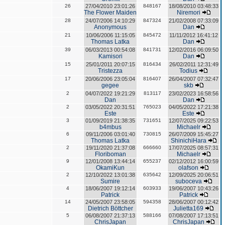
26
27/04/2010 23:01:26
848167
18/08/2010 03:48:33
The Flower Maiden
Niremori
28
24/07/2006 14:10:29
847324
21/02/2008 07:33:09
Anonymous
Dan
21
10/06/2006 11:15:05
845472
11/11/2012 16:41:12
Thomas Latka
Dan
39
06/03/2013 00:54:08
841731
12/02/2016 06:09:50
Kamisori
Dan
15
25/01/2011 20:07:15
816434
26/02/2011 12:31:49
Tristezza
Todius
17
20/06/2006 23:05:04
816407
26/04/2007 07:32:47
gegee
skb
2
04/07/2022 19:21:29
813117
23/02/2023 16:58:56
Dan
Dan
2
03/05/2022 20:31:51
765023
04/05/2022 17:21:38
Este
Este
3
01/09/2019 21:38:35
731651
12/07/2025 09:22:53
b4mbus
Michaelr
6
09/11/2006 03:01:40
730815
26/07/2009 15:45:27
Thomas Latka
ShinichiHara
2
19/11/2020 21:37:08
666660
17/07/2025 08:57:31
Floriboman
Michaelr
9
12/01/2008 13:44:14
655237
02/12/2012 16:00:59
OkamiKun
olafson
2
12/10/2022 13:01:38
635642
12/09/2025 20:06:51
Sumire
suboceva
4
18/06/2007 19:12:14
603933
19/06/2007 10:43:26
Patrick
Patrick
14
24/05/2007 23:58:05
594358
28/06/2007 00:12:42
Dietrich Böttcher
Julietta169
5
06/08/2007 21:37:13
588166
07/08/2007 17:13:51
ChrisJapan
ChrisJapan