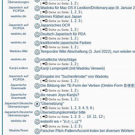
Übersetzungen
1
2
[
Gehe zu Seite:
,
]
Japanisch auf
Wadoku für Mac OS X Lexikon/Dictionary.app (9. Januar 
PC/PDA
1
2
3
[
Gehe zu Seite:
,
,
]
wadoku.de
kleines Rätsel aus Japan
1
2
3
[
Gehe zu Seite:
,
,
]
Japanisch auf
Japanisches OCR
PC/PDA
1
2
[
Gehe zu Seite:
,
]
wadoku.de
Deutsch-Japanisch für PDA
1
2
[
Gehe zu Seite:
,
]
wadoku.de
traditionelle japanische Farben
1
2
[
Gehe zu Seite:
,
]
Wadoku-Wiki
Temporäre Wiki-Abschaltung (3. Juni 2022), nun wieder v
wadoku.de
inhaltliche Vorschläge
1
2
[
Gehe zu Seite:
,
]
Kanji-Lexikon
Kanji Lernprojekt (mit Wadoku Verweis)
Japanisch auf
Eingabe ins "Suchenfenster" von Wadoku
PC/PDA
1
2
[
Gehe zu Seite:
,
]
Japanische
Die Bildung der TE-Form der Verben (Ombin-Form 音便形
Grammatik
1
2
[
Gehe zu Seite:
,
]
Japanische
die neuen Joyo-Kanjis?
Grammatik
1
2
[
Gehe zu Seite:
,
]
Japanisch-Deutsche
"Übersetzung"
Übersetzungen
1
2
3
4
5
6
[
Gehe zu Seite:
,
,
,
,
,
]
Japanisch-Deutsche
Übersetzungskorrektur bitte
Übersetzungen
1
2
3
10
11
12
[
Gehe zu Seite:
,
,
...
,
,
]
wadoku.de
watashi wa = "わたしは"?
1
2
3
[
Gehe zu Seite:
,
,
]
WadokuTeam
Falscher Pitch-Pattern/Accent-Index bei diversen Wörtern