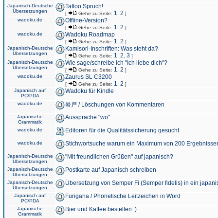
Japanisch-Deutsche
Tattoo Spruch!
Übersetzungen
1
2
[
Gehe zu Seite:
,
]
wadoku.de
Offline-Version?
1
2
[
Gehe zu Seite:
,
]
wadoku.de
Wadoku Roadmap
1
2
[
Gehe zu Seite:
,
]
Japanisch-Deutsche
Kamisori-Inschriften: Was steht da?
Übersetzungen
1
2
3
[
Gehe zu Seite:
,
,
]
Japanisch-Deutsche
Wie sage/schreibe ich "Ich liebe dich"?
Übersetzungen
1
2
[
Gehe zu Seite:
,
]
wadoku.de
Zaurus SL C3200
1
2
[
Gehe zu Seite:
,
]
Japanisch auf
Wadoku für Kindle
PC/PDA
wadoku.de
岩戸 / Löschungen von Kommentaren
Japanische
Aussprache "wo"
Grammatik
wadoku.de
Editoren für die Qualitätssicherung gesucht
wadoku.de
Stichwortsuche warum ein Maximum von 200 Ergebnisse
Japanisch-Deutsche
"Mit freundlichen Grüßen" auf japanisch?
Übersetzungen
Japanisch-Deutsche
Postkarte auf Japanisch schreiben
Übersetzungen
Japanisch-Deutsche
Übersetzung von Semper Fi (Semper fidelis) in ein japani
Übersetzungen
Japanisch auf
Furigana / Phonetische Leitzeichen in Word
PC/PDA
Japanische
Bier und Kaffee bestellen :)
Grammatik